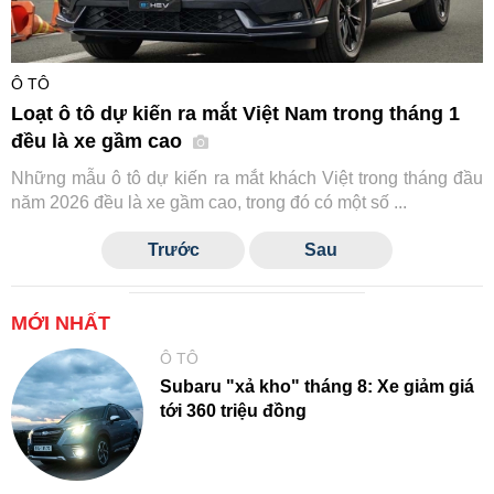
Ô TÔ
Loạt ô tô dự kiến ra mắt Việt Nam trong tháng 1
đều là xe gầm cao
Những mẫu ô tô dự kiến ra mắt khách Việt trong tháng đầu
năm 2026 đều là xe gầm cao, trong đó có một số ...
Trước
Sau
MỚI NHẤT
Ô TÔ
Subaru "xả kho" tháng 8: Xe giảm giá
tới 360 triệu đồng