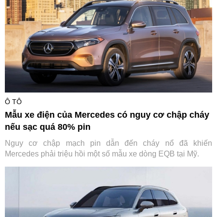
Ô TÔ
Mẫu xe điện của Mercedes có nguy cơ chập cháy
nếu sạc quá 80% pin
Nguy cơ chập mạch pin dẫn đến cháy nổ đã khiến
Mercedes phải triệu hồi một số mẫu xe dòng EQB tại Mỹ.