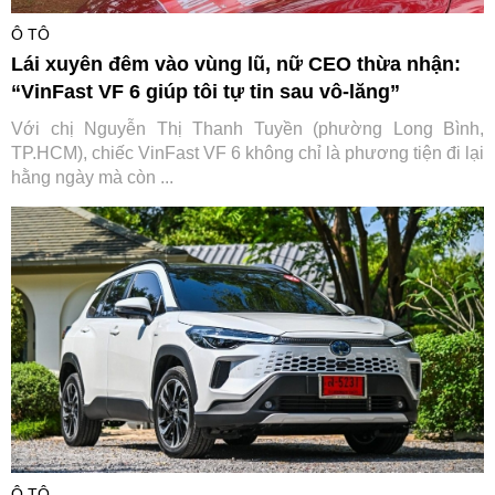
Ô TÔ
Lái xuyên đêm vào vùng lũ, nữ CEO thừa nhận:
“VinFast VF 6 giúp tôi tự tin sau vô-lăng”
Với chị Nguyễn Thị Thanh Tuyền (phường Long Bình,
TP.HCM), chiếc VinFast VF 6 không chỉ là phương tiện đi lại
hằng ngày mà còn ...
Ô TÔ