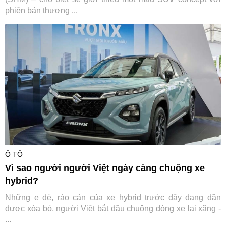
phiên bản thương ...
Ô TÔ
Vì sao người người Việt ngày càng chuộng xe
hybrid?
Những e dè, rào cản của xe hybrid trước đây đang dần
được xóa bỏ, người Việt bắt đầu chuộng dòng xe lai xăng -
...