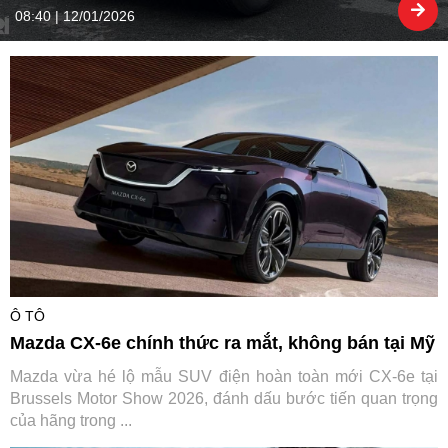
08:40 | 12/01/2026
Ô TÔ
Mazda CX-6e chính thức ra mắt, không bán tại Mỹ
Mazda vừa hé lộ mẫu SUV điện hoàn toàn mới CX-6e tại
Brussels Motor Show 2026, đánh dấu bước tiến quan trọng
của hãng trong ...