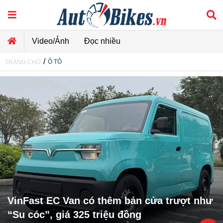
Video/Ảnh
Đọc nhiều
/
Ô TÔ
TRANG CHỦ
VinFast EC Van có thêm bản cửa trượt như
“Su cóc”, giá 325 triệu đồng