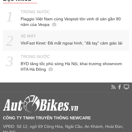
TRONG NƯỚC
Piaggio Việt Nam cùng Vespisti tôn vinh di sản gần 80
năm của Vespa
XE MÁY
VinFast Kinet: Đã mắt ngoại hình, "đã tay" cảm giác lái
TRONG NƯỚC
BYD tăng tốc phủ sóng Hà Nội, khai trương showroom
HTA Hà Đông
CÔNG TY TNHH TRUYỀN THÔNG NEWCARE
VPĐD: Số 12, ngõ 69 Cộng Hòa, Ngãi Cầu, An Khánh, Hoài Đức,