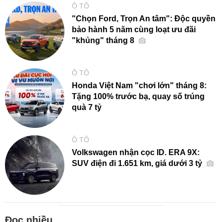
Ô TÔ
"Chọn Ford, Trọn An tâm": Độc quyền
bảo hành 5 năm cùng loạt ưu đãi
"khủng" tháng 8
Ô TÔ
Honda Việt Nam "chơi lớn" tháng 8:
Tặng 100% trước bạ, quay số trúng
quà 7 tỷ
Ô TÔ
Volkswagen nhận cọc ID. ERA 9X:
SUV điện đi 1.651 km, giá dưới 3 tỷ
Đọc nhiều