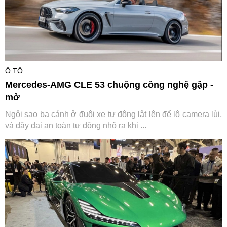
Ô TÔ
Mercedes-AMG CLE 53 chuộng công nghệ gập -
mở
Ngôi sao ba cánh ở đuôi xe tự động lật lên để lộ camera lùi,
và dây đai an toàn tự động nhô ra khi ...