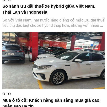
So sánh ưu đãi thuế xe hybrid giữa Việt Nam,
Thái Lan và Indonesia
So với Việt Nam, hai nước láng giềng có mức ưu đãi thuế
tiêu thụ đặc biệt cho xe hybrid thấp hơn, nhưng với nhiều ...
Ô TÔ
Mua ô tô cũ: Khách hàng sẵn sàng mua giá cao,
miễn sao uy tín