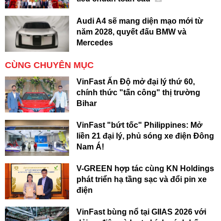
Audi A4 sẽ mang diện mạo mới từ
năm 2028, quyết đấu BMW và
Mercedes
CÙNG CHUYÊN MỤC
VinFast Ấn Độ mở đại lý thứ 60,
chính thức "tấn công" thị trường
Bihar
VinFast "bứt tốc" Philippines: Mở
liền 21 đại lý, phủ sóng xe điện Đông
Nam Á!
V-GREEN hợp tác cùng KN Holdings
phát triển hạ tầng sạc và đổi pin xe
điện
VinFast bùng nổ tại GIIAS 2026 với