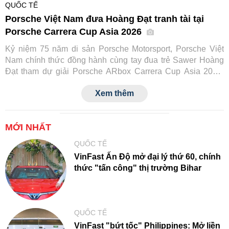
QUỐC TẾ
Porsche Việt Nam đưa Hoàng Đạt tranh tài tại
Porsche Carrera Cup Asia 2026
Kỷ niệm 75 năm di sản Porsche Motorsport, Porsche Việt
Nam chính thức đồng hành cùng tay đua trẻ Sawer Hoàng
Đạt tham dự giải Porsche ARbox Carrera Cup Asia 2026.
Đây là lần đầu tiên một tay đua Việt Nam tranh tài tại đấu
Xem thêm
trường danh giá này, đồng thời đánh dấu cột mốc mới trong
hành trình phát triển văn hóa xe thể thao của Porsche tại
Việt Nam.
MỚI NHẤT
QUỐC TẾ
VinFast Ấn Độ mở đại lý thứ 60, chính
thức "tấn công" thị trường Bihar
QUỐC TẾ
VinFast "bứt tốc" Philippines: Mở liền