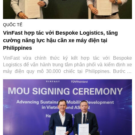
QUỐC TẾ
VinFast hợp tác với Bespoke Logistics, tăng
cường năng lực hậu cần xe máy điện tại
Philippines
VinFast vừa chính thức ký kết hợp tác với Bespoke
Logistics để vận hành trung tâm phân phối và kiểm định xe
máy điện quy mô 30.000 chiếc tại Philippines. Bước đi
chiến lược này không chỉ giúp tối ưu hóa chuỗi cung ứng
toàn cầu của hãng xe Việt mà còn đặt nền móng vững chắc
cho hệ sinh thái di chuyển xanh toàn diện tại quốc gia vạn
đảo.