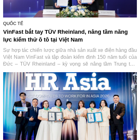
QUỐC TẾ
VinFast bắt tay TÜV Rheinland, nâng tầm năng
lực kiểm thử ô tô tại Việt Nam
Sự hợp tác chiến lược giữa nhà sản xuất xe điện hàng đầu
Việt Nam VinFast và tập đoàn kiểm định 150 năm tuổi của
Đức – TÜV Rheinland – kỳ vọng sẽ nâng tầm Trung tâm
Thử nghiệm VinFast đạt chuẩn quốc tế, từng bước đưa Việt
Nam trở thành trung tâm dịch vụ kỹ thuật ô tô của toàn khu
vực.