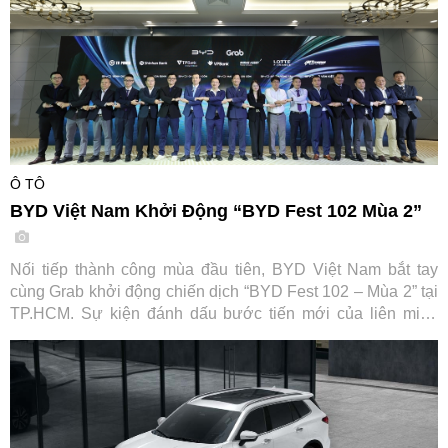
Ô TÔ
BYD Việt Nam Khởi Động “BYD Fest 102 Mùa 2”
Nối tiếp thành công mùa đầu tiên, BYD Việt Nam bắt tay
cùng Grab khởi động chiến dịch “BYD Fest 102 – Mùa 2” tại
TP.HCM. Sự kiện đánh dấu bước tiến mới của liên minh
cùng các đối tác tài chính và hạ tầng sạc, hướng tới thúc
đẩy chuyển đổi xanh cho ngành vận tải dịch vụ tại Việt Nam.