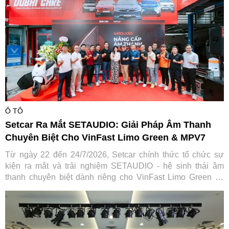
Ô TÔ
Setcar Ra Mắt SETAUDIO: Giải Pháp Âm Thanh
Chuyên Biệt Cho VinFast Limo Green & MPV7
Từ ngày 22 đến 24/7/2026, Setcar chính thức tổ chức sự
kiện ra mắt và trải nghiệm SETAUDIO - hệ sinh thái âm
thanh chuyên biệt dành riêng cho VinFast Limo Green và
MPV7, mang đến cơ hội so sánh thực tế cùng ưu đãi "Thu
cũ đổi mới" tiết kiệm tới 7,2 triệu đồng.