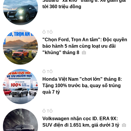
Subaru "xả kho" tháng 8: Xe giảm giá
tới 360 triệu đồng
Ô TÔ
"Chọn Ford, Trọn An tâm": Độc quyền
bảo hành 5 năm cùng loạt ưu đãi
"khủng" tháng 8
Ô TÔ
Honda Việt Nam "chơi lớn" tháng 8:
Tặng 100% trước bạ, quay số trúng
quà 7 tỷ
Ô TÔ
Volkswagen nhận cọc ID. ERA 9X:
SUV điện đi 1.651 km, giá dưới 3 tỷ