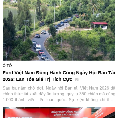
hàng tiếp cận dòng xe huyền thoại vốn đã có lịch sử hơn 70
năm của hãng xe Nhật Bản.
Ô TÔ
Ford Việt Nam Đồng Hành Cùng Ngày Hội Bán Tải
2026: Lan Tỏa Giá Trị Tích Cực
Sau ba năm chờ đợi, Ngày hội Bán tải Việt Nam 2026 đã
chính thức tái xuất đầy ấn tượng, quy tụ 350 chiến mã cùng
1.000 thành viên trên toàn quốc. Sự kiện không chỉ thỏa
lòng người đam mê mà còn ghi dấu ấn đậm nét của Ford
Việt Nam trong hành trình gắn kết và lan tỏa giá trị tích cực
cho cộng đồng.