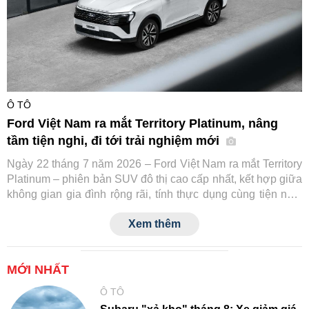
Ô TÔ
Ford Việt Nam ra mắt Territory Platinum, nâng
tầm tiện nghi, đi tới trải nghiệm mới
Ngày 22 tháng 7 năm 2026 – Ford Việt Nam ra mắt Territory
Platinum – phiên bản SUV đô thị cao cấp nhất, kết hợp giữa
không gian gia đình rộng rãi, tính thực dụng cùng tiện nghi
và công nghệ an toàn tiệm cận xe sang.
Xem thêm
MỚI NHẤT
Ô TÔ