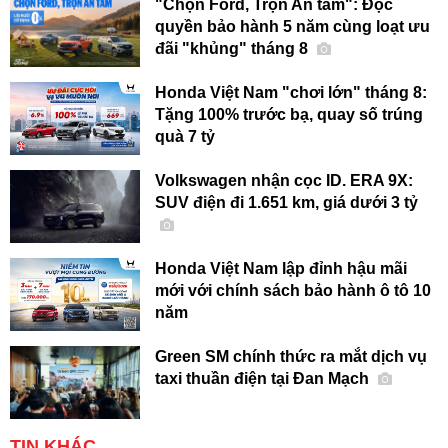
"Chọn Ford, Trọn An tâm": Độc
quyền bảo hành 5 năm cùng loạt ưu
đãi "khủng" tháng 8
Honda Việt Nam "chơi lớn" tháng 8:
Tặng 100% trước bạ, quay số trúng
quà 7 tỷ
Volkswagen nhận cọc ID. ERA 9X:
SUV điện đi 1.651 km, giá dưới 3 tỷ
Honda Việt Nam lập đỉnh hậu mãi
mới với chính sách bảo hành ô tô 10
năm
Green SM chính thức ra mắt dịch vụ
taxi thuần điện tại Đan Mạch
TIN KHÁC