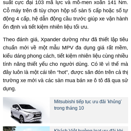
suất cực đại 103 mã lực và mô-men xoắn 141 Nm.
Cỗ máy trên đi tùy chọn hộp số sàn 5 cấp hoặc số tự
động 4 cấp, hệ dẫn động cầu trước giúp xe vận hành
ổn định và tiết kiệm nhiên liệu tối ưu.
Theo đánh giá, Xpander dường như đã thiết lập tiêu
chuẩn mới về một mẫu MPV đa dụng giá rất mềm,
kiểu dáng phong cách, tiết kiệm nhiên liệu cùng nhiều
tính năng thiết yếu cho người dùng. Có lẽ vì thế mà
đây luôn là một cái tên “hot”, được săn đón trên cả thị
trường xe mới và các sàn mua bán xe ô tô đã qua sử
dụng.
Mitsubishi tiếp tục ưu đãi 'khủng'
trong tháng 10
Khách Việt hưởng loạt ưu đãi khi