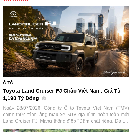
Ô TÔ
Toyota Land Cruiser FJ Chào Việt Nam: Giá Từ
1,198 Tỷ Đồng
Ngày 28/07/2026, Công ty Ô tô Toyota Việt Nam (TMV)
chính thức trình làng mẫu xe SUV địa hình hoàn toàn mới
Land Cruiser FJ. Mang thông điệp "Đậm chất riêng, Đa trải
nghiệm", tân binh dòng SUV hứa hẹn mở rộng tệp khách