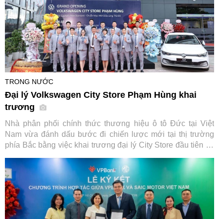
TRONG NƯỚC
Đại lý Volkswagen City Store Phạm Hùng khai
trương
Nhà phân phối chính thức thương hiệu ô tô Đức tại Việt
Nam vừa đánh dấu bước đi chiến lược mới tại thị trường
phía Bắc bằng việc khai trương đại lý City Store đầu tiên tại
Hà Nội, đi kèm chương trình kích cầu mua sắm hấp dẫn áp
dụng cho loạt dòng xe chủ lực.