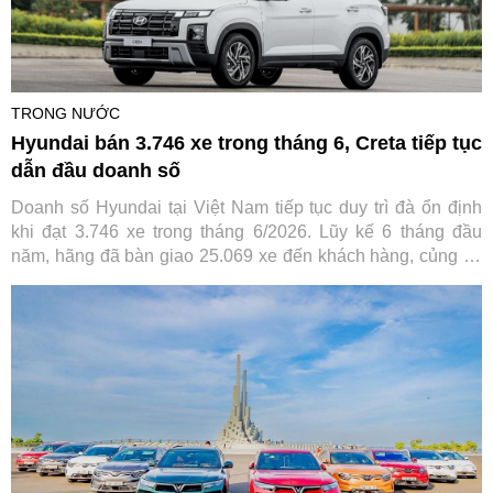
TRONG NƯỚC
Hyundai bán 3.746 xe trong tháng 6, Creta tiếp tục
dẫn đầu doanh số
Doanh số Hyundai tại Việt Nam tiếp tục duy trì đà ổn định
khi đạt 3.746 xe trong tháng 6/2026. Lũy kế 6 tháng đầu
năm, hãng đã bàn giao 25.069 xe đến khách hàng, củng cố
vị thế trong nhóm thương hiệu ô tô bán chạy nhất thị trường.