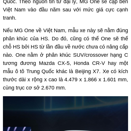
Quốc. Theo nguồn tin từ đại lý, MG One sẽ cập bến
Việt Nam vào đầu năm sau với mức giá cực cạnh
tranh.
Nếu MG One về Việt Nam, mẫu xe này sẽ nằm đúng
phân khúc của HS. Do đó, cũng có thể One sẽ thế
chỗ HS bởi HS từ lần đầu về nước chưa có nâng cấp
nào. One nằm ở phân khúc SUV/crossover hạng C
tương đương Mazda CX-5, Honda CR-V hay một
mẫu ô tô Trung Quốc khác là Beijing X7. Xe có kích
thước dài x rộng x cao là 4.479 x 1.866 x 1.601 mm,
cùng trục cơ sở 2.670 mm.