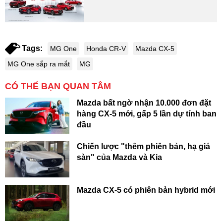
Tags:
MG One
Honda CR-V
Mazda CX-5
MG One sắp ra mắt
MG
CÓ THỂ BẠN QUAN TÂM
Mazda bất ngờ nhận 10.000 đơn đặt
hàng CX-5 mới, gấp 5 lần dự tính ban
đầu
Chiến lược "thêm phiên bản, hạ giá
sàn" của Mazda và Kia
Mazda CX-5 có phiên bản hybrid mới