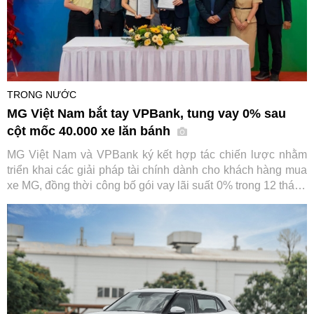
TRONG NƯỚC
MG Việt Nam bắt tay VPBank, tung vay 0% sau
cột mốc 40.000 xe lăn bánh
MG Việt Nam và VPBank ký kết hợp tác chiến lược nhằm
triển khai các giải pháp tài chính dành cho khách hàng mua
xe MG, đồng thời công bố gói vay lãi suất 0% trong 12 tháng
đầu. Sự kiện diễn ra trong bối cảnh thương hiệu ô tô này
vừa đạt cột mốc 40.000 xe lăn bánh tại Việt Nam.