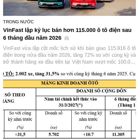
TRONG NƯỚC
VinFast lập kỷ lục bán hơn 115.000 ô tô điện sau
6 tháng đầu năm 2026
VinFast vừa lập cột mốc lịch sử khi bàn giao 115.916 ô tô
điện trong nửa đầu năm 2026, tăng 72% so với cùng kỳ và
trở thành hãng xe đầu tiên tại Việt Nam vượt mốc 100.000
xe chỉ trong 6 tháng. Thành tích này tiếp tục củng cố vị thế
số một của VinFast trên thị trường ô tô trong nước.