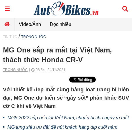
Video/Ảnh
Đọc nhiều
/
TIN TỨC
TRONG NƯỚC
MG One sắp ra mắt tại Việt Nam,
thách thức Honda CR-V
TRONG NƯỚC
08:54 | 24/11/2021
Với thiết kế đẹp mắt cùng hàng loạt trang bị hiện
đại, MG One dự kiến sẽ “gây sốt” phân khúc SUV
cỡ C khi về Việt Nam
MG5 2022 cập bến tại Việt Nam, chuẩn bị cho ngày ra mắt
MG tung siêu ưu đãi để hút khách hàng dịp cuối năm