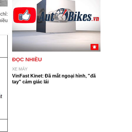
chỉ:
hiều
ĐỌC NHIỀU
XE MÁY
VinFast Kinet: Đã mắt ngoại hình, "đã
tay" cảm giác lái