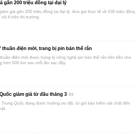
 gần 200 triệu đồng tại đại lý
ảm giá gần 200 triệu đồng tại đại lý, đưa giá thực tế về 530 triệu đồng
ỡ A trên thị trường.
huần điện mới, trang bị pin bán thể rắn
uần điện mới được trang bị công nghệ pin bán thể rắn tiên tiến cho
ng hơn 500 km sau mỗi lần sạc đầy.
 Quốc giảm giá từ đầu tháng 3
 Trung Quốc đang được hưởng ưu đãi, từ gói bảo hiểm vật chất đến
mặt.