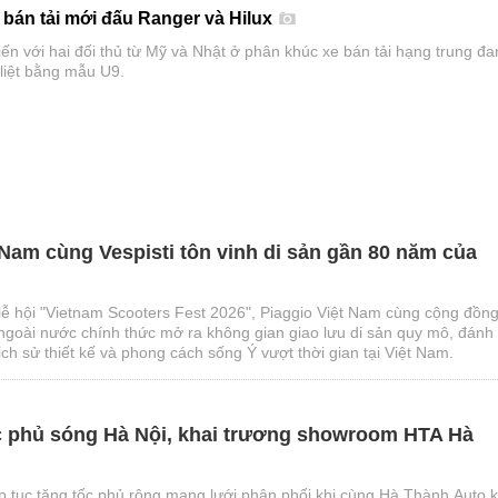
 bán tải mới đấu Ranger và Hilux
ến với hai đối thủ từ Mỹ và Nhật ở phân khúc xe bán tải hạng trung đa
 liệt bằng mẫu U9.
 Nam cùng Vespisti tôn vinh di sản gần 80 năm của
ễ hội "Vietnam Scooters Fest 2026", Piaggio Việt Nam cùng cộng đồn
à ngoài nước chính thức mở ra không gian giao lưu di sản quy mô, đánh
ch sử thiết kế và phong cách sống Ý vượt thời gian tại Việt Nam.
c phủ sóng Hà Nội, khai trương showroom HTA Hà
p tục tăng tốc phủ rộng mạng lưới phân phối khi cùng Hà Thành Auto k