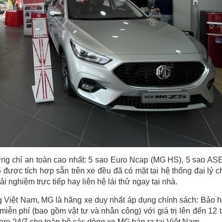
ứng chỉ an toàn cao nhất: 5 sao Euro Ncap (MG HS), 5 sao A
ược tích hợp sẵn trên xe đều đã có mặt tại hệ thống đại lý c
i nghiệm trực tiếp hay liên hệ lái thử ngay tại nhà.
ường Việt Nam, MG là hãng xe duy nhất áp dụng chính sách: Bảo 
ễn phí (bao gồm vật tư và nhân công) với giá trị lên đến 12 t
e 24/7 cho toàn bộ các dòng xe MG bán ra tại Việt Nam.