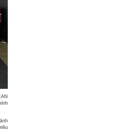
SEAN
hính
hành
riêu