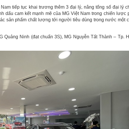
am tiếp tục khai trương thêm 3 đại lý, nâng tổng số đại lý c
ánh dấu cam kết mạnh mẽ của MG Việt Nam trong chiến lược 
các sản phẩm chất lượng tới người tiêu dùng trong nước một 
m: MG Quảng Ninh (đạt chuẩn 3S), MG Nguyễn Tất Thành – Tp.