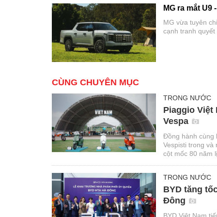
MG ra mắt U9 -
MG vừa tuyên chi
cạnh tranh quyết
CÙNG CHUYÊN MỤC
TRONG NƯỚC
Piaggio Việt
Vespa
Đồng hành cùng l
Vespisti trong v
cột mốc 80 năm lị
TRONG NƯỚC
BYD tăng tố
Đông
BYD Việt Nam tiế