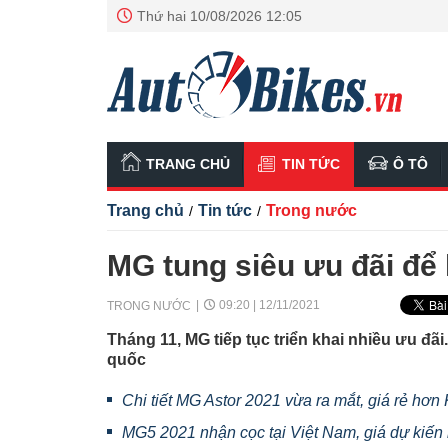
Thứ hai 10/08/2026 12:05
TRANG CHỦ
TIN TỨC
Ô TÔ
Trang chủ
Tin tức
Trong nước
/
/
MG tung siêu ưu đãi để
09:20 | 12/11/2021
TRONG NƯỚC
Tháng 11, MG tiếp tục triển khai nhiều ưu đãi
quốc
Chi tiết MG Astor 2021 vừa ra mắt, giá rẻ hơn 
MG5 2021 nhận cọc tại Việt Nam, giá dự kiến 