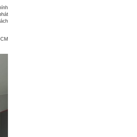
hính
phát
cách
 HCM