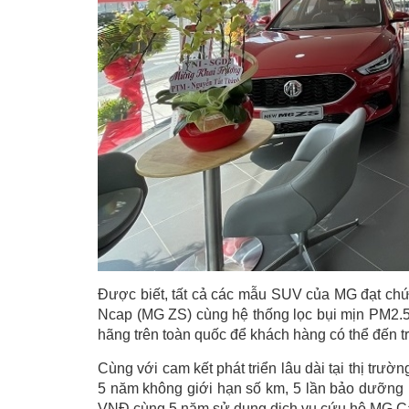
Được biết, tất cả các mẫu SUV của MG đạt ch
Ncap (MG ZS) cùng hệ thống lọc bụi mịn PM2.5 đ
hãng trên toàn quốc để khách hàng có thể đến trả
Cùng với cam kết phát triển lâu dài tại thị tr
5 năm không giới hạn số km, 5 lần bảo dưỡng mi
VNĐ cùng 5 năm sử dụng dịch vụ cứu hộ MG Car