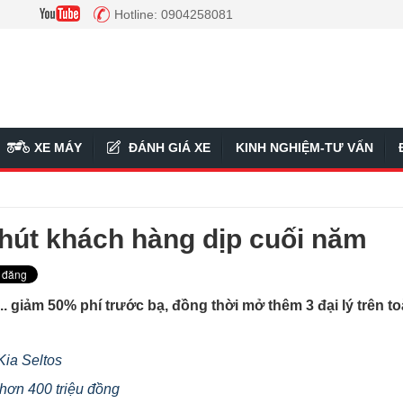
Hotline: 0904258081
XE MÁY
ĐÁNH GIÁ XE
KINH NGHIỆM-TƯ VẤN
 hút khách hàng dịp cuối năm
... giảm 50% phí trước bạ, đồng thời mở thêm 3 đại lý trên t
Kia Seltos
hơn 400 triệu đồng