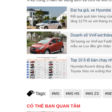
Đại hạ giá, xe Hyundai
Kết quả quả bán hàng của
tăng 117% so với tháng t
Doanh số VinFast thán
Số lượng xe VinFast Fadil
mẫu xe Lux đều ghi nhận 
Top 10 ô tô bán chạy n
Hyundai Accent đứng đầu t
Toyota Vios rơi xuống thứ
Tags:
#MG
#MG HS
#MG ZS
#NE
CÓ THỂ BẠN QUAN TÂM