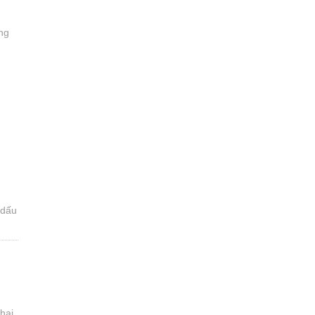
ng
g
 dấu
hai