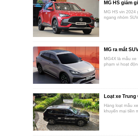
MG HS giảm giá
MG HS vin 2024 gi
ngang nhóm SUV c
MG ra mắt SUV t
MG4X là mẫu xe th
phạm vi hoạt độ
Loạt xe Trung
Hàng loạt mẫu xe
khuyến mại tiền 