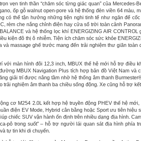
 trọn vẹn tinh thần “chăm sóc từng giác quan” của Mercedes-B
gano, ốp gỗ walnut open-pore và hệ thống đèn viền 64 màu, 
ng có thể tận hưởng những tiện nghi tinh tế như ngăn để cốc
, rèm che nắng chỉnh điện hay cửa sổ trời toàn cảnh Panora
R BALANCE và hệ thống lọc khí ENERGIZING AIR CONTROL 
 điều kiện đô thị ô nhiễm. Tiện ích chăm sóc sức khỏe ENERGI
a và massage ghế trước mang đến trải nghiệm thư giãn toàn 
 trí với màn hình đôi 12,3 inch, MBUX thế hệ mới hỗ trợ điều k
 đường MBUX Navigation Plus tích hợp bản đồ Việt Nam và 
ăng giải trí được nâng tầm nhờ hệ thống âm thanh Burmester
o trải nghiệm âm thanh ba chiều sống động. Xe cũng hỗ trợ kết
ộng cơ M254 2.0L kết hợp hệ truyền động PHEV thế hệ mới,
huần điện EV Mode, Hybrid cân bằng hoặc Sport ưu tiên hiệu s
iúp chiếc SUV vận hành ổn định trên nhiều dạng địa hình. Ca
a-pô trong suốt” – hỗ trợ người lái quan sát địa hình phía t
à tự tin khi di chuyển.