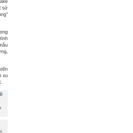
rake
t sử
ộng”
rong
rình
 mẫu
ững,
kiến
i xu
.
hề
à
ới