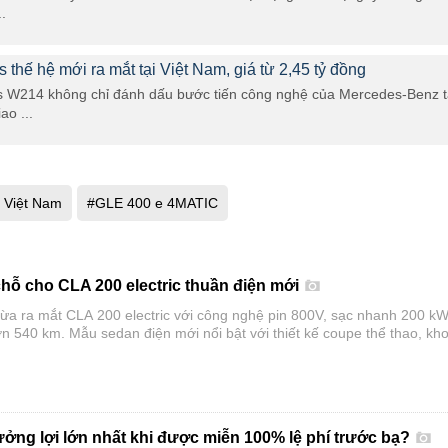
..
thế hệ mới ra mắt tại Việt Nam, giá từ 2,45 tỷ đồng
ss W214 không chỉ đánh dấu bước tiến công nghệ của Mercedes-Benz t
ao ...
 Việt Nam
#GLE 400 e 4MATIC
chỗ cho CLA 200 electric thuần điện mới
a ra mắt CLA 200 electric với công nghệ pin 800V, sạc nhanh 200 kW
n 540 km. Mẫu sedan điện mới nổi bật với thiết kế coupe thể thao, kh
và nhiều công nghệ thông minh hiện đại.
ưởng lợi lớn nhất khi được miễn 100% lệ phí trước bạ?