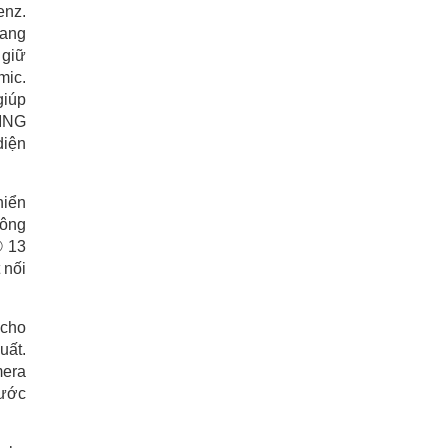
enz.
mang
 giữ
mic.
giúp
ZING
diện
hiển
công
® 13
 nối
 cho
uất.
mera
rước