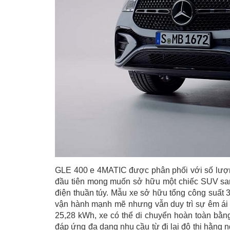
GLE 400 e 4MATIC được phân phối với số lượn
đầu tiên mong muốn sở hữu một chiếc SUV san
điện thuần túy. Mẫu xe sở hữu tổng công suấ
vận hành mạnh mẽ nhưng vẫn duy trì sự êm ái
25,28 kWh, xe có thể di chuyển hoàn toàn bằ
đáp ứng đa dạng nhu cầu từ đi lại đô thị hằng