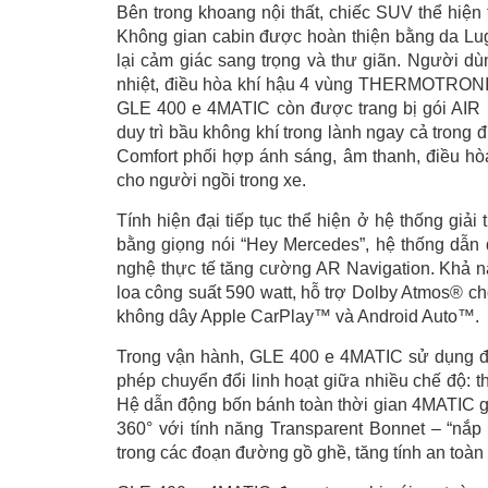
Bên trong khoang nội thất, chiếc SUV thể hiện
Không gian cabin được hoàn thiện bằng da Lu
lại cảm giác sang trọng và thư giãn. Người dù
nhiệt, điều hòa khí hậu 4 vùng THERMOTRONIC
GLE 400 e 4MATIC còn được trang bị gói AI
duy trì bầu không khí trong lành ngay cả trong
Comfort phối hợp ánh sáng, âm thanh, điều hò
cho người ngồi trong xe.
Tính hiện đại tiếp tục thể hiện ở hệ thống giải
bằng giọng nói “Hey Mercedes”, hệ thống dẫn
nghệ thực tế tăng cường AR Navigation. Khả n
loa công suất 590 watt, hỗ trợ Dolby Atmos® ch
không dây Apple CarPlay™ và Android Auto™.
Trong vận hành, GLE 400 e 4MATIC sử dụng đ
phép chuyển đổi linh hoạt giữa nhiều chế độ: t
Hệ dẫn động bốn bánh toàn thời gian 4MATIC g
360° với tính năng Transparent Bonnet – “nắp c
trong các đoạn đường gồ ghề, tăng tính an toàn v