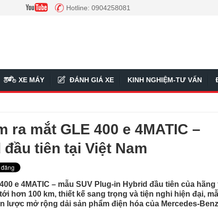
Hotline: 0904258081
XE MÁY
ĐÁNH GIÁ XE
KINH NGHIỆM-TƯ VẤN
m ra mắt GLE 400 e 4MATIC –
đầu tiên tại Việt Nam
400 e 4MATIC – mẫu SUV Plug-in Hybrid đầu tiên của hãng 
ới hơn 100 km, thiết kế sang trọng và tiện nghi hiện đại, m
ến lược mở rộng dải sản phẩm điện hóa của Mercedes-Benz