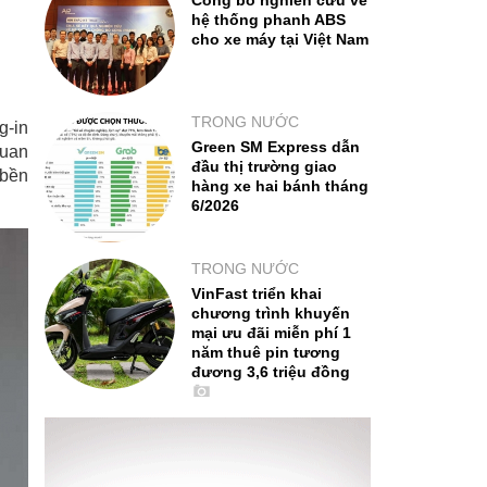
Công bố nghiên cứu về
hệ thống phanh ABS
cho xe máy tại Việt Nam
TRONG NƯỚC
g-in
Green SM Express dẫn
quan
đầu thị trường giao
 bền
hàng xe hai bánh tháng
6/2026
TRONG NƯỚC
VinFast triển khai
chương trình khuyến
mại ưu đãi miễn phí 1
năm thuê pin tương
đương 3,6 triệu đồng