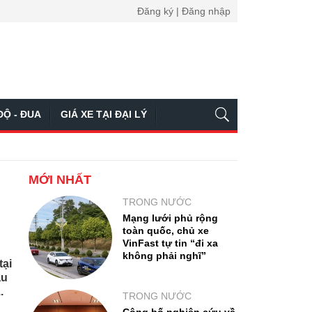
Đăng ký | Đăng nhập
ĐỘ - ĐUA
GIÁ XE TẠI ĐẠI LÝ
MỚI NHẤT
TRONG NƯỚC
Mạng lưới phủ rộng
toàn quốc, chủ xe
VinFast tự tin “đi xa
không phải nghĩ”
tại
ẫu
.
TRONG NƯỚC