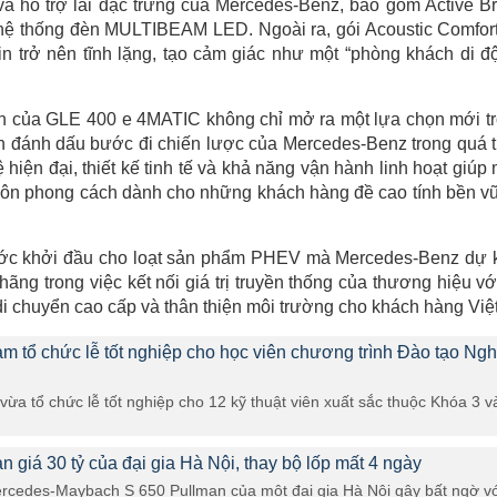
à hỗ trợ lái đặc trưng của Mercedes-Benz, bao gồm Active B
à hệ thống đèn MULTIBEAM LED. Ngoài ra, gói Acoustic Comfor
n trở nên tĩnh lặng, tạo cảm giác như một “phòng khách di đ
iện của GLE 400 e 4MATIC không chỉ mở ra một lựa chọn mới t
 đánh dấu bước đi chiến lược của Mercedes-Benz trong quá t
hiện đại, thiết kế tinh tế và khả năng vận hành linh hoạt giúp
gôn phong cách dành cho những khách hàng đề cao tính bền v
ớc khởi đầu cho loạt sản phẩm PHEV mà Mercedes-Benz dự 
hãng trong việc kết nối giá trị truyền thống của thương hiệu vớ
 chuyển cao cấp và thân thiện môi trường cho khách hàng Việt
 tổ chức lễ tốt nghiệp cho học viên chương trình Đào tạo Ng
a tổ chức lễ tốt nghiệp cho 12 kỹ thuật viên xuất sắc thuộc Khóa 3 v
 giá 30 tỷ của đại gia Hà Nội, thay bộ lốp mất 4 ngày
rcedes-Maybach S 650 Pullman của một đại gia Hà Nội gây bất ngờ v