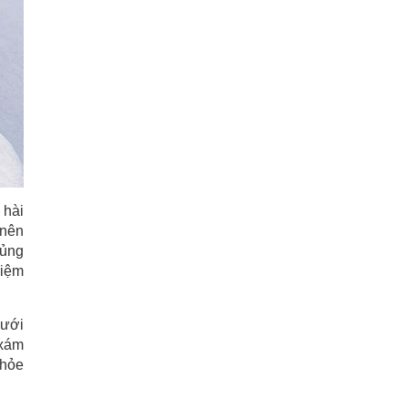
 hài
 nên
củng
kiệm
lưới
 xám
khỏe