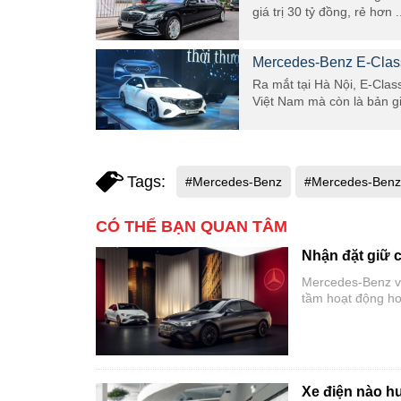
giá trị 30 tỷ đồng, rẻ hơn .
Mercedes-Benz E-Class 
Ra mắt tại Hà Nội, E-Cla
Việt Nam mà còn là bản gi
Tags:
#Mercedes-Benz
#Mercedes-Benz
CÓ THỂ BẠN QUAN TÂM
Nhận đặt giữ 
Mercedes-Benz vừ
tầm hoạt động hơ
lái Superscreen 
Xe điện nào h