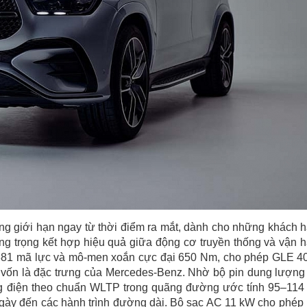
g giới hạn ngay từ thời điểm ra mắt, dành cho những khách 
g trọng kết hợp hiệu quả giữa động cơ truyền thống và vận 
t 381 mã lực và mô-men xoắn cực đại 650 Nm, cho phép GLE 4
 vốn là đặc trưng của Mercedes-Benz. Nhờ bộ pin dung lượng
ng điện theo chuẩn WLTP trong quãng đường ước tính 95–114
 ngày đến các hành trình đường dài. Bộ sạc AC 11 kW cho phép