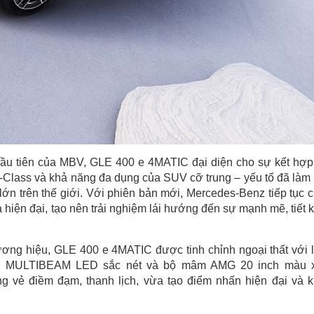
đầu tiên của MBV, GLE 400 e 4MATIC đại diện cho sự kết hợp
E-Class và khả năng đa dụng của SUV cỡ trung – yếu tố đã làm
 lớn trên thế giới. Với phiên bản mới, Mercedes-Benz tiếp tục 
a hiện đại, tạo nên trải nghiệm lái hướng đến sự mạnh mẽ, tiết 
ương hiệu, GLE 400 e 4MATIC được tinh chỉnh ngoại thất với 
 đèn MULTIBEAM LED sắc nét và bộ mâm AMG 20 inch màu
ng vẻ điềm đạm, thanh lịch, vừa tạo điểm nhấn hiện đại và 