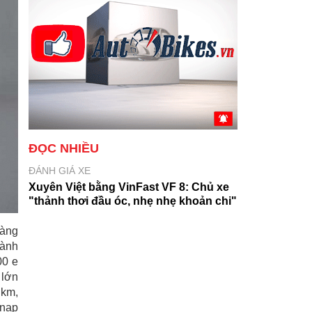
ĐỌC NHIỀU
ĐÁNH GIÁ XE
Xuyên Việt bằng VinFast VF 8: Chủ xe
"thảnh thơi đầu óc, nhẹ nhẹ khoản chi"
hàng
hành
00 e
 lớn
 km,
 nạp