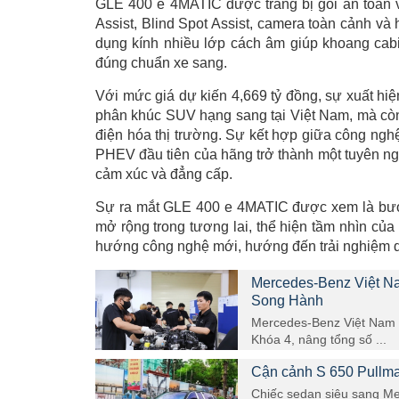
GLE 400 e 4MATIC được trang bị gói an toàn v
Assist, Blind Spot Assist, camera toàn cảnh v
dụng kính nhiều lớp cách âm giúp khoang cabi
đúng chuẩn xe sang.
Với mức giá dự kiến 4,669 tỷ đồng, sự xuất h
phân khúc SUV hạng sang tại Việt Nam, mà còn
điện hóa thị trường. Sự kết hợp giữa công nghệ 
PHEV đầu tiên của hãng trở thành một tuyên n
cảm xúc và đẳng cấp.
Sự ra mắt GLE 400 e 4MATIC được xem là bư
mở rộng trong tương lai, thể hiện tầm nhìn của 
hướng công nghệ mới, hướng đến trải nghiệm di
Mercedes-Benz Việt Nam
Song Hành
Mercedes-Benz Việt Nam vừ
Khóa 4, nâng tổng số ...
Cận cảnh S 650 Pullman
Chiếc sedan siêu sang Me