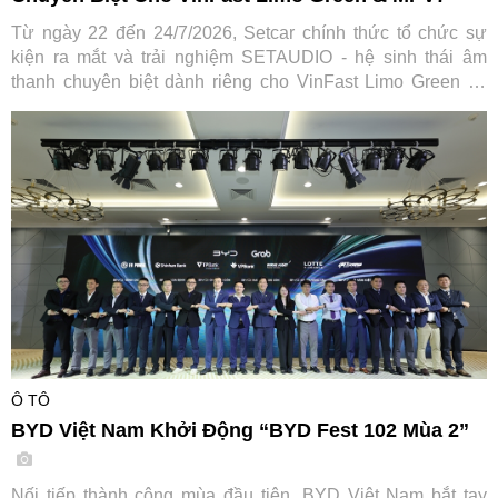
Từ ngày 22 đến 24/7/2026, Setcar chính thức tổ chức sự
kiện ra mắt và trải nghiệm SETAUDIO - hệ sinh thái âm
thanh chuyên biệt dành riêng cho VinFast Limo Green và
MPV7, mang đến cơ hội so sánh thực tế cùng ưu đãi "Thu
cũ đổi mới" tiết kiệm tới 7,2 triệu đồng.
Ô TÔ
BYD Việt Nam Khởi Động “BYD Fest 102 Mùa 2”
Nối tiếp thành công mùa đầu tiên, BYD Việt Nam bắt tay