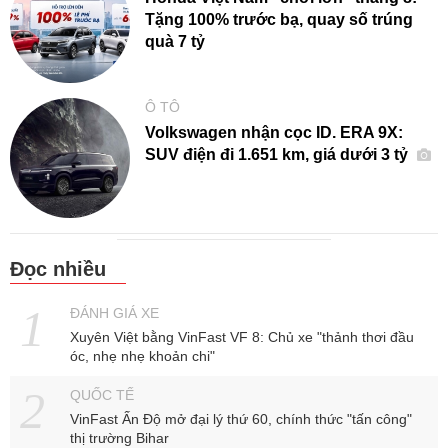
Tặng 100% trước bạ, quay số trúng
quà 7 tỷ
Ô TÔ
Volkswagen nhận cọc ID. ERA 9X:
SUV điện đi 1.651 km, giá dưới 3 tỷ
Đọc nhiều
ĐÁNH GIÁ XE
Xuyên Việt bằng VinFast VF 8: Chủ xe "thảnh thơi đầu
óc, nhẹ nhẹ khoản chi"
QUỐC TẾ
VinFast Ấn Độ mở đại lý thứ 60, chính thức "tấn công"
thị trường Bihar