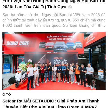
Ford Việt Nam Đồng Hành Cùng Ngày Hội Bán Tải
2026: Lan Tỏa Giá Trị Tích Cực
Sau ba năm chờ đợi, Ngày hội Bán tải Việt Nam 2026 đã
chính thức tái xuất đầy ấn tượng, quy tụ 350 chiến mã cùng
1.000 thành viên trên toàn quốc. Sự kiện không chỉ thỏa
lòng người đam mê mà còn ghi dấu ấn đậm nét của Ford
Việt Nam trong hành trình gắn kết và lan tỏa giá trị tích cực
cho cộng đồng.
Ô TÔ
Setcar Ra Mắt SETAUDIO: Giải Pháp Âm Thanh
Chuyên Biệt Cho VinFast Limo Green & MPV7