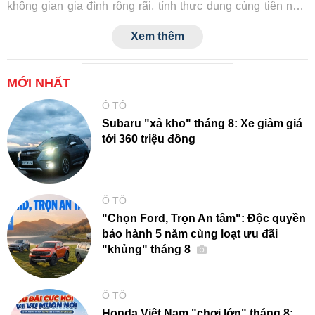
không gian gia đình rộng rãi, tính thực dụng cùng tiện nghi
và công nghệ an toàn tiệm cận xe sang.
Xem thêm
MỚI NHẤT
Ô TÔ
Subaru "xả kho" tháng 8: Xe giảm giá
tới 360 triệu đồng
Ô TÔ
"Chọn Ford, Trọn An tâm": Độc quyền
bảo hành 5 năm cùng loạt ưu đãi
"khủng" tháng 8
Ô TÔ
Honda Việt Nam "chơi lớn" tháng 8: