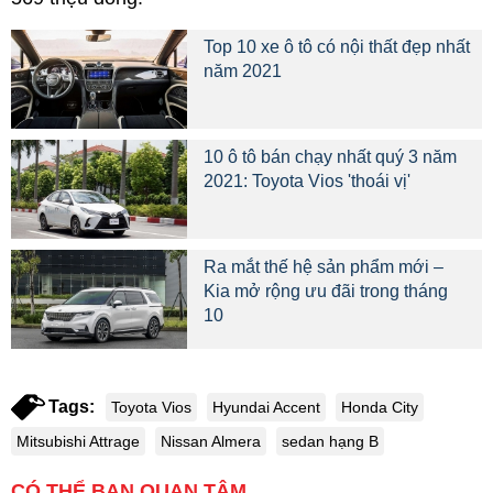
Top 10 xe ô tô có nội thất đẹp nhất
năm 2021
10 ô tô bán chạy nhất quý 3 năm
2021: Toyota Vios 'thoái vị'
Ra mắt thế hệ sản phẩm mới –
Kia mở rộng ưu đãi trong tháng
10
Tags:
Toyota Vios
Hyundai Accent
Honda City
Mitsubishi Attrage
Nissan Almera
sedan hạng B
CÓ THỂ BẠN QUAN TÂM