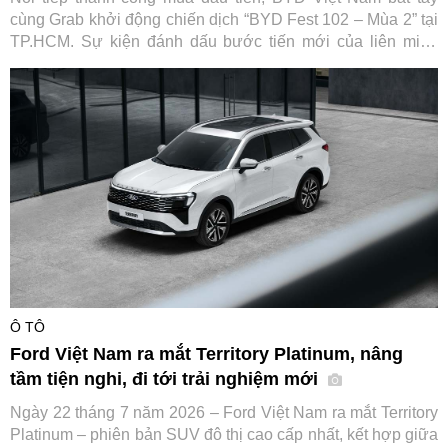
cùng Grab khởi động chiến dịch “BYD Fest 102 – Mùa 2” tại
TP.HCM. Sự kiện đánh dấu bước tiến mới của liên minh
cùng các đối tác tài chính và hạ tầng sạc, hướng tới thúc
đẩy chuyển đổi xanh cho ngành vận tải dịch vụ tại Việt Nam.
Ô TÔ
Ford Việt Nam ra mắt Territory Platinum, nâng
tầm tiện nghi, đi tới trải nghiệm mới
Ngày 22 tháng 7 năm 2026 – Ford Việt Nam ra mắt Territory
Platinum – phiên bản SUV đô thị cao cấp nhất, kết hợp giữa