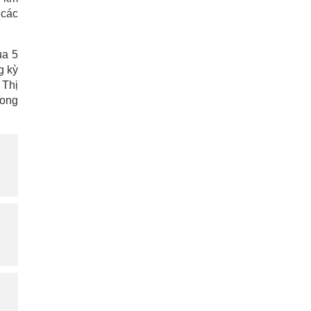
 các
ủa 5
g kỳ
 Thị
rong