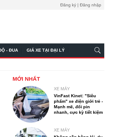
Đăng ký | Đăng nhập
ĐỘ - ĐUA
GIÁ XE TẠI ĐẠI LÝ
MỚI NHẤT
XE MÁY
VinFast Kinet: "Siêu
phẩm" xe điện giới trẻ -
Mạnh mẽ, đổi pin
nhanh, cực kỳ tiết kiệm
XE MÁY