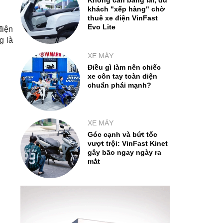
Không cần bằng lái, du
khách "xếp hàng" chờ
thuê xe điện VinFast
Evo Lite
điện
g là
XE MÁY
Điều gì làm nên chiếc
xe côn tay toàn diện
chuẩn phái mạnh?
XE MÁY
Góc cạnh và bứt tốc
vượt trội: VinFast Kinet
gây bão ngay ngày ra
mắt