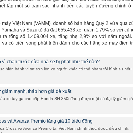
iết lập một số trạm sạc nhanh trên các tuyến đường chính ở
Xe máy Việt Nam (VAMM), doanh số bán hàng Quý 2 vừa qua c
 Yamaha và Suzuki) đã đạt 655.433 xe, giảm 1.79% so với cùn
a tổng số 1.409.004 xe, tăng nhẹ 2,9% so với năm ngoái.
 và có triển vọng phát triển dành cho các hãng xe máy điện t
ô vì chặn trước cửa nhà sẽ bị phạt như thế nào?
hực hiện hành vi tạt sơn lên xe người khác có thể phạm tội hình sự nếu
 giảm mạnh, thấp hơn giá đề xuất
u xe tay ga cao cấp Honda SH 350i đang được một số đại lý giảm giá
oss và Avanza Premio tăng giá 10 triệu đồng
loz Cross và Avanza Premio tại Việt Nam chính thức được điều chỉnh,