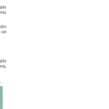
ngày
 máy
phẩm
 nét
ngày
ang,