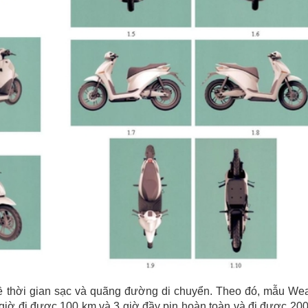
về thời gian sạc và quãng đường di chuyển. Theo đó, mẫu We
giờ đi được 100 km và 3 giờ đầy pin hoàn toàn và đi được 20