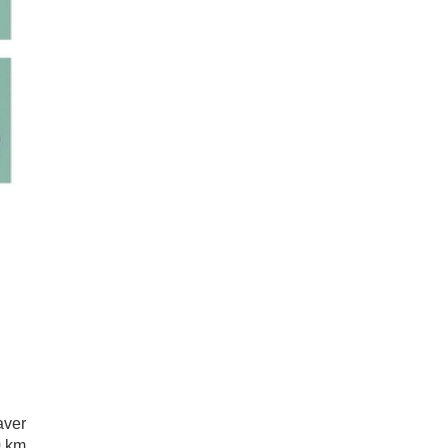
aver
0 km