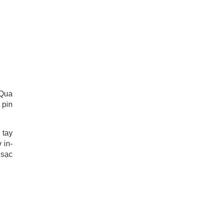
 Qua
 pin
 tay
 in-
 sạc