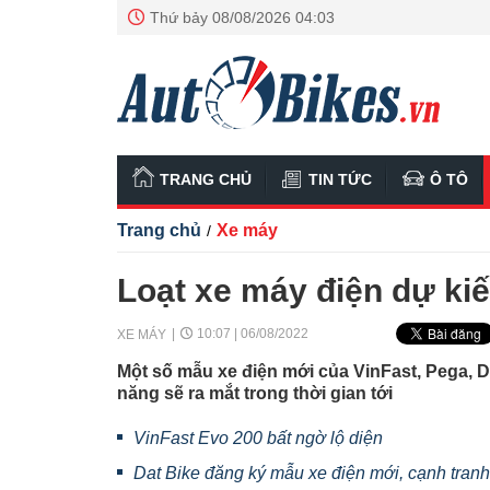
Thứ bảy 08/08/2026 04:03
TRANG CHỦ
TIN TỨC
Ô TÔ
Trang chủ
Xe máy
/
Loạt xe máy điện dự kiế
10:07 | 06/08/2022
XE MÁY
Một số mẫu xe điện mới của VinFast, Pega, 
năng sẽ ra mắt trong thời gian tới
VinFast Evo 200 bất ngờ lộ diện
Dat Bike đăng ký mẫu xe điện mới, cạnh tranh