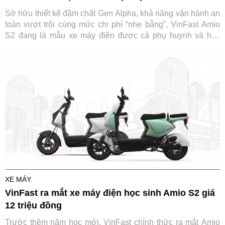
Sở hữu thiết kế đậm chất Gen Alpha, khả năng vận hành an
toàn vượt trội cùng mức chi phí “nhẹ bẫng”, VinFast Amio
S2 đang là mẫu xe máy điện được cả phụ huynh và học
sinh săn đón trước thềm năm học mới.
XE MÁY
VinFast ra mắt xe máy điện học sinh Amio S2 giá
12 triệu đồng
Trước thềm năm học mới, VinFast chính thức ra mắt Amio