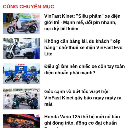
CÙNG CHUYÊN MỤC
VinFast Kinet: "Siêu phẩm" xe điện
giới trẻ - Mạnh mẽ, đổi pin nhanh,
cực kỳ tiết kiệm
Không cần bằng lái, du khách "xếp
hàng" chờ thuê xe điện VinFast Evo
Lite
Điều gì làm nên chiếc xe côn tay toàn
diện chuẩn phái mạnh?
Góc cạnh và bứt tốc vượt trội:
VinFast Kinet gây bão ngay ngày ra
mắt
Honda Vario 125 thế hệ mới có bản
ghi đông trần, động cơ đạt chuẩn