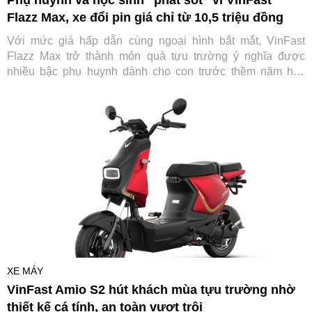
Phụ huynh và học sinh “phát sốt” vì VinFast
Flazz Max, xe đổi pin giá chỉ từ 10,5 triệu đồng
Với mức giá hấp dẫn cùng ngoại hình bắt mắt, VinFast
Flazz Max trở thành món quà tựu trường ý nghĩa được
nhiều bậc phụ huynh dành cho con trước thềm năm học
mới.
XE MÁY
VinFast Amio S2 hút khách mùa tựu trường nhờ
thiết kế cá tính, an toàn vượt trội