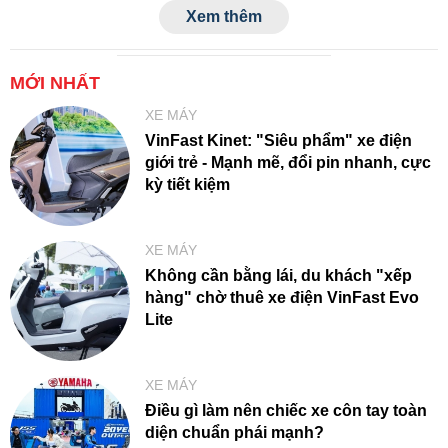
Xem thêm
hữu và sử dụng xe điện trở nên tiết kiệm hơn.
MỚI NHẤT
XE MÁY
VinFast Kinet: "Siêu phẩm" xe điện
giới trẻ - Mạnh mẽ, đổi pin nhanh, cực
kỳ tiết kiệm
XE MÁY
Không cần bằng lái, du khách "xếp
hàng" chờ thuê xe điện VinFast Evo
Lite
XE MÁY
Điều gì làm nên chiếc xe côn tay toàn
diện chuẩn phái mạnh?