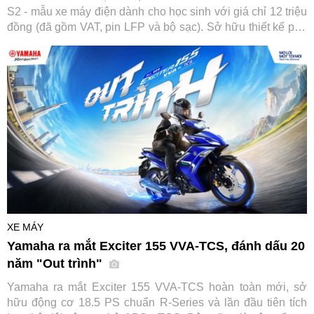
S2 - mẫu xe máy điện dành cho học sinh với giá chỉ 12 triệu
đồng (đã gồm VAT, pin LFP và bộ sạc). Sở hữu thiết kế phù
hợp lứa tuổi, vận hành an toàn và không yêu cầu bằng lái,
Amio S2 được kỳ vọng trở thành lựa chọn đáng cân nhắc
cho các gia đình khi tìm phương tiện đến trường cho con
em.
XE MÁY
Yamaha ra mắt Exciter 155 VVA-TCS, đánh dấu 20
năm "Out trình"
Yamaha ra mắt Exciter 155 VVA-TCS hoàn toàn mới, sở
hữu động cơ 18.5 PS chuẩn R-Series và lần đầu tiên tích