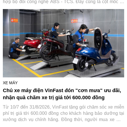
hợp bộ đôi công nghệ ABS - TCS. Đây cũng là cột mốc kỷ
niệm 20 năm thống trị phân khúc của huyền thoại xe côn tay
này.
XE MÁY
Chủ xe máy điện VinFast đón "cơn mưa" ưu đãi,
nhận quà chăm xe trị giá tới 600.000 đồng
Từ 10/7 đến 31/8/2026, VinFast tặng gói chăm sóc xe miễn
phí trị giá tới 600.000 đồng cho khách hàng bảo dưỡng tại
xưởng dịch vụ chính hãng. Đồng thời, người mua xe mới
cũng được hưởng nhiều ưu đãi hấp dẫn, giúp chi phí sở