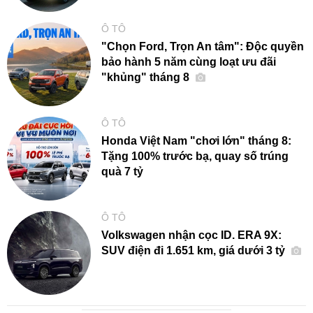
Ô TÔ
"Chọn Ford, Trọn An tâm": Độc quyền
bảo hành 5 năm cùng loạt ưu đãi
"khủng" tháng 8
Ô TÔ
Honda Việt Nam "chơi lớn" tháng 8:
Tặng 100% trước bạ, quay số trúng
quà 7 tỷ
Ô TÔ
Volkswagen nhận cọc ID. ERA 9X:
SUV điện đi 1.651 km, giá dưới 3 tỷ