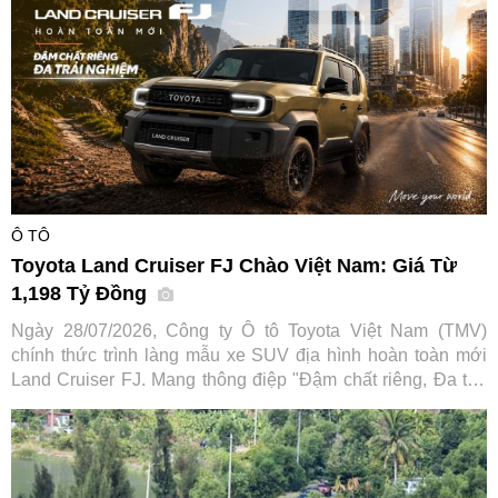
Ô TÔ
Toyota Land Cruiser FJ Chào Việt Nam: Giá Từ
1,198 Tỷ Đồng
Ngày 28/07/2026, Công ty Ô tô Toyota Việt Nam (TMV)
chính thức trình làng mẫu xe SUV địa hình hoàn toàn mới
Land Cruiser FJ. Mang thông điệp "Đậm chất riêng, Đa trải
nghiệm", tân binh dòng SUV hứa hẹn mở rộng tệp khách
hàng tiếp cận dòng xe huyền thoại vốn đã có lịch sử hơn 70
năm của hãng xe Nhật Bản.