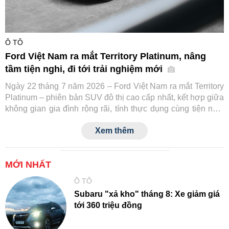
Ô TÔ
Ford Việt Nam ra mắt Territory Platinum, nâng
tầm tiện nghi, đi tới trải nghiệm mới
Ngày 22 tháng 7 năm 2026 – Ford Việt Nam ra mắt Territory
Platinum – phiên bản SUV đô thị cao cấp nhất, kết hợp giữa
không gian gia đình rộng rãi, tính thực dụng cùng tiện nghi
và công nghệ an toàn tiệm cận xe sang.
Xem thêm
MỚI NHẤT
Ô TÔ
Subaru "xả kho" tháng 8: Xe giảm giá
tới 360 triệu đồng