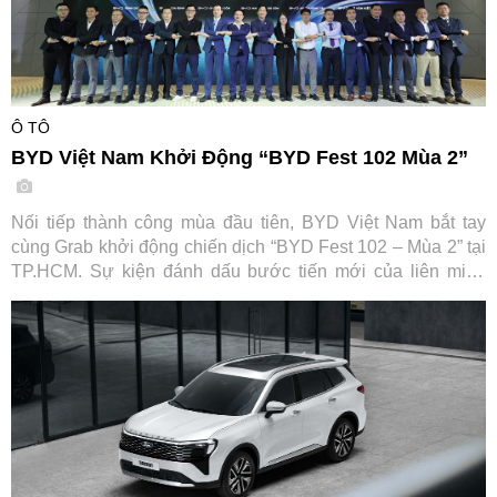
Ô TÔ
BYD Việt Nam Khởi Động “BYD Fest 102 Mùa 2”
Nối tiếp thành công mùa đầu tiên, BYD Việt Nam bắt tay
cùng Grab khởi động chiến dịch “BYD Fest 102 – Mùa 2” tại
TP.HCM. Sự kiện đánh dấu bước tiến mới của liên minh
cùng các đối tác tài chính và hạ tầng sạc, hướng tới thúc
đẩy chuyển đổi xanh cho ngành vận tải dịch vụ tại Việt Nam.