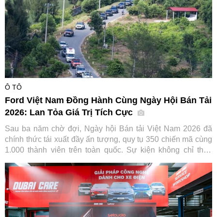
Ô TÔ
Ford Việt Nam Đồng Hành Cùng Ngày Hội Bán Tải
2026: Lan Tỏa Giá Trị Tích Cực
Sau ba năm chờ đợi, Ngày hội Bán tải Việt Nam 2026 đã
chính thức tái xuất đầy ấn tượng, quy tụ 350 chiến mã cùng
1.000 thành viên trên toàn quốc. Sự kiện không chỉ thỏa
lòng người đam mê mà còn ghi dấu ấn đậm nét của Ford
Việt Nam trong hành trình gắn kết và lan tỏa giá trị tích cực
cho cộng đồng.