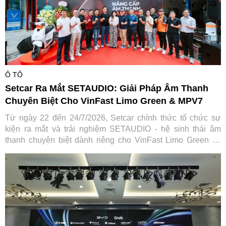
Ô TÔ
Setcar Ra Mắt SETAUDIO: Giải Pháp Âm Thanh
Chuyên Biệt Cho VinFast Limo Green & MPV7
Từ ngày 22 đến 24/7/2026, Setcar chính thức tổ chức sự
kiện ra mắt và trải nghiệm SETAUDIO - hệ sinh thái âm
thanh chuyên biệt dành riêng cho VinFast Limo Green và
MPV7, mang đến cơ hội so sánh thực tế cùng ưu đãi "Thu
cũ đổi mới" tiết kiệm tới 7,2 triệu đồng.