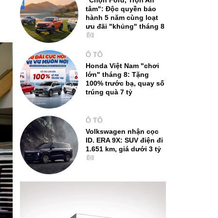
"Chọn Ford, Trọn An
tâm": Độc quyền bảo
hành 5 năm cùng loạt
ưu đãi "khủng" tháng 8
Ô TÔ
Honda Việt Nam "chơi
lớn" tháng 8: Tặng
100% trước bạ, quay số
trúng quà 7 tỷ
Ô TÔ
Volkswagen nhận cọc
ID. ERA 9X: SUV điện đi
1.651 km, giá dưới 3 tỷ