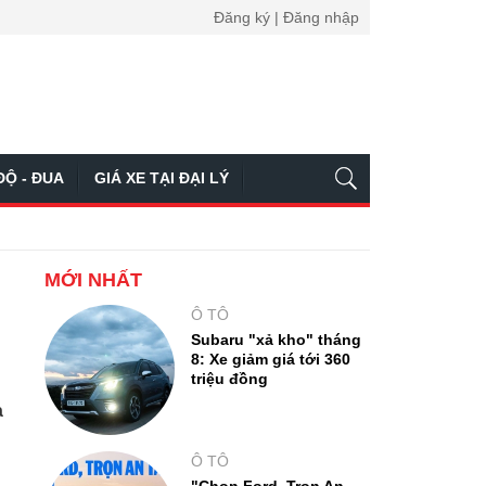
Đăng ký | Đăng nhập
ĐỘ - ĐUA
GIÁ XE TẠI ĐẠI LÝ
MỚI NHẤT
Ô TÔ
Subaru "xả kho" tháng
8: Xe giảm giá tới 360
triệu đồng
à
Ô TÔ