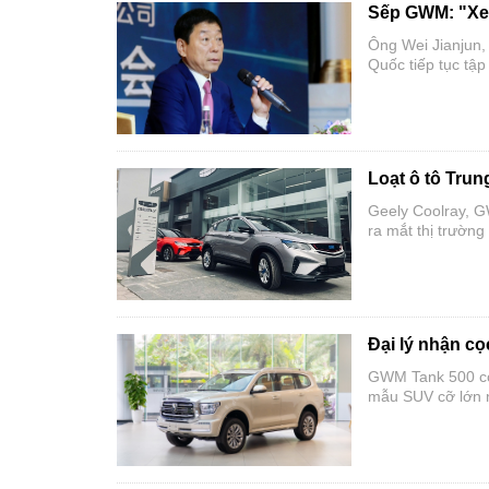
Sếp GWM: "Xe 
Ông Wei Jianjun,
Quốc tiếp tục tậ
tranh dài hạn.
Loạt ô tô Trun
Geely Coolray, 
ra mắt thị trường
Đại lý nhận cọ
GWM Tank 500 có 
mẫu SUV cỡ lớn n