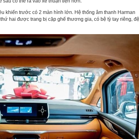
 sau có thể ra vào xe thuận tiện hơn.
 điều khiển trước có 2 màn hình lớn. Hệ thống âm thanh Harman
thứ hai được trang bị cặp ghế thương gia, có bệ tỳ tay riêng, đ