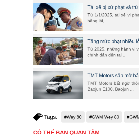
Tài xế bị xử phạt và tr
Từ 1/1/2025, tài xế vi ph
bằng lái, ...
Tăng mức phạt nhiều lỗ
Từ 2025, những hành vi v
chính dẫn đến tai ...
TMT Motors sắp mở bán
TMT Motors bất ngờ thôn
Baojun E100, Baojun ...
Tags:
#Wey 80
#GWM Wey 80
#GWM 
CÓ THỂ BẠN QUAN TÂM