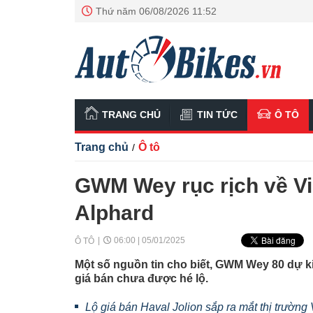
Thứ năm 06/08/2026 11:52
TRANG CHỦ
TIN TỨC
Ô TÔ
Trang chủ
Ô tô
/
GWM Wey rục rịch về Vi
Alphard
06:00 | 05/01/2025
Ô TÔ
Một số nguồn tin cho biết, GWM Wey 80 dự ki
giá bán chưa được hé lộ.
Lộ giá bán Haval Jolion sắp ra mắt thị trường 