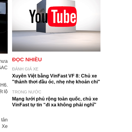
ĐỌC NHIỀU
chưa
 GAC
ĐÁNH GIÁ XE
Xuyên Việt bằng VinFast VF 8: Chủ xe
"thảnh thơi đầu óc, nhẹ nhẹ khoản chi"
 H6.
t lộ
TRONG NƯỚC
Mạng lưới phủ rộng toàn quốc, chủ xe
VinFast tự tin “đi xa không phải nghĩ”
 tản
. Xe