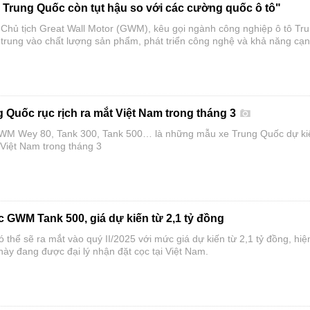
Trung Quốc còn tụt hậu so với các cường quốc ô tô"
 Chủ tịch Great Wall Motor (GWM), kêu gọi ngành công nghiệp ô tô Tr
p trung vào chất lượng sản phẩm, phát triển công nghệ và khả năng cạ
g Quốc rục rịch ra mắt Việt Nam trong tháng 3
GWM Wey 80, Tank 300, Tank 500… là những mẫu xe Trung Quốc dự ki
 Việt Nam trong tháng 3
c GWM Tank 500, giá dự kiến từ 2,1 tỷ đồng
thể sẽ ra mắt vào quý II/2025 với mức giá dự kiến từ 2,1 tỷ đồng, hiệ
ày đang được đại lý nhận đặt cọc tại Việt Nam.