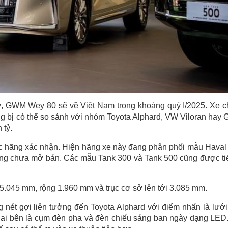
 lý, GWM Wey 80 sẽ về Việt Nam trong khoảng quý I/2025. Xe 
rang bị có thể so sánh với nhóm Toyota Alphard, VW Viloran hay
 tỷ.
hãng xác nhận. Hiện hãng xe này đang phân phối mẫu Haval
ưng chưa mở bán. Các mẫu Tank 300 và Tank 500 cũng được tiế
5.045 mm, rộng 1.960 mm và trục cơ sở lên tới 3.085 mm.
nét gợi liên tưởng đến Toyota Alphard với điểm nhấn là lưới
 hai bên là cụm đèn pha và đèn chiếu sáng ban ngày dạng LED