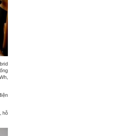
brid
hống
kWh,
điện
, hỗ