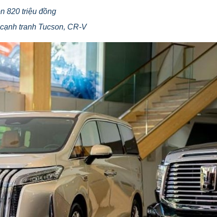
òn 820 triệu đồng
c cạnh tranh Tucson, CR-V