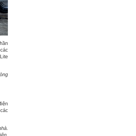
thần
 các
Lite
dòng
điện
 các
nhà
.
iện.