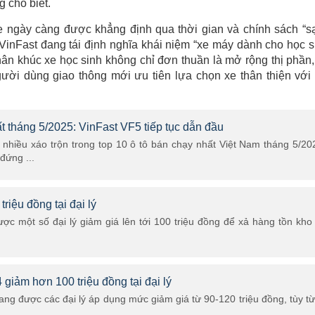
g cho biết.
xe ngày càng được khẳng định qua thời gian và chính sách “s
, VinFast đang tái định nghĩa khái niệm “xe máy dành cho học s
hân khúc xe học sinh không chỉ đơn thuần là mở rộng thị phần
ười dùng giao thông mới ưu tiên lựa chọn xe thân thiện với
t tháng 5/2025: VinFast VF5 tiếp tục dẫn đầu
nhiều xáo trộn trong top 10 ô tô bán chạy nhất Việt Nam tháng 5/20
đứng ...
riệu đồng tại đại lý
ợc một số đại lý giảm giá lên tới 100 triệu đồng để xả hàng tồn kho
giảm hơn 100 triệu đồng tại đại lý
ng được các đại lý áp dụng mức giảm giá từ 90-120 triệu đồng, tùy t