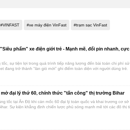
#VINFAST
#xe máy điện VinFast
#trạm sạc VinFast
 "Siêu phẩm" xe điện giới trẻ - Mạnh mẽ, đổi pin nhanh, cực
tốc, sự tiện lợi trong quá trình tiếp năng lượng đến bài toán chi phí sử
et đang trở thành “làn gió mới” ghi điểm toàn diện với người dùng trẻ.
mở đại lý thứ 60, chính thức "tấn công" thị trường Bihar
tăng tốc tại Ấn Độ khi cán mốc 60 đại lý toàn quốc và khai trương cơ sở
ihar. Sự kiện khẳng định chiến lược phủ sóng mạnh mẽ tới các đô thị 
hố cấp 2, cấp 3, mang giải pháp di chuyển điện hóa cao cấp đến gần 
ng.