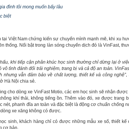
 gia đình tôi mong muốn bấy lâu
c biệt
ánh tại Việt Nam chứng kiến sự chuyển mình mạnh mẽ, khi xu h
ền thống. Nổi bật trong làn sóng chuyển dịch đó là VinFast, th
hẩu, khi tiếp cận phân khúc học sinh thường chỉ dừng lại ở việc
 vô tình đánh đổi trải nghiệm, trang bị và cả độ an toàn. VinFast
ành nhưng vẫn
đảm bảo về
chất lượng, thiết kế và công nghệ
”
,
ở Hà Nội chia sẻ.
 đồng cho dòng xe VinFast Motio, các em học sinh sẽ nhận được
, không khí thải, không tiếng ồn. Thêm vào đó, xe được trang b
c nét, phanh đĩa an toàn và đặc biệt là động cơ chuẩn chống 
c dòng xe xăng không có được.
học sinh, khách hàng chỉ có được những mẫu xe số, thiết kế
g cơ bản.