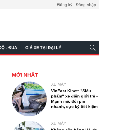
Đăng ký | Đăng nhập
ĐỘ - ĐUA
GIÁ XE TẠI ĐẠI LÝ
MỚI NHẤT
XE MÁY
VinFast Kinet: "Siêu
phẩm" xe điện giới trẻ -
Mạnh mẽ, đổi pin
nhanh, cực kỳ tiết kiệm
XE MÁY