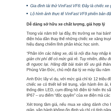
Gia đình lái thử VinFast VF6: Đây là chiếc xe
Lộ hình ảnh thực tế VinFast VF9 phiên bản đặ
Dễ dàng sở hữu xe chất lượng, giá hợp lý
Trong vài năm trở lại đây, thị trường xe hai b
điện hóa dần thay thế những chiếc xe xăng truy
hiệu đang chiếm lĩnh phân khúc học sinh.
“P
hần lớn các hãng xe, dù là nội địa hay nhập k
giản chi phí để có mức giá rẻ. Tuy nhiên, điều đó
đi ngược lại. Hãng đặt bài toán tối ưu giá th
Phùng Văn Đức, chủ một đại lý xe máy lâu năm 
Anh Đức lấy ví dụ, với mức giá chỉ từ 12 triệu
chiếc xe có thiết kế trẻ trung, vận hành êm ái
thống đèn LED, cụm đồng hồ điện tử hiển thị sắ
IP67 – ưu điểm “độc quyền” của xe điện mà cá
Xét trong tầm giá, nếu mua xe xăng dành cho 
giản, vận hành không ổn định và chỉ có tính năn