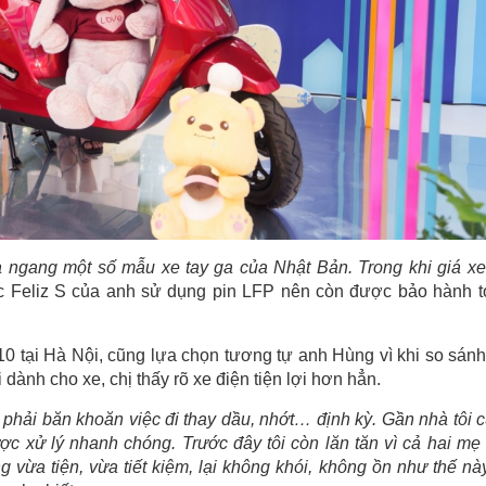
 ngang một số mẫu xe tay ga của Nhật Bản. Trong khi giá xe
c Feliz S của anh sử dụng pin LFP nên còn được bảo hành t
0 tại Hà Nội, cũng lựa chọn tương tự anh Hùng vì khi so sánh
ành cho xe, chị thấy rõ xe điện tiện lợi hơn hẳn.
ỡ phải băn khoăn việc đi thay dầu, nhớt… định kỳ. Gần nhà tôi 
ợc xử lý nhanh chóng. Trước đây tôi còn lăn tăn vì cả hai mẹ
 vừa tiện, vừa tiết kiệm, lại không khói, không ồn như thế này