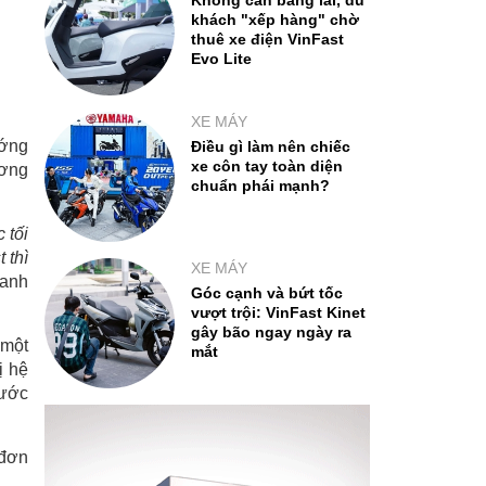
Không cần bằng lái, du
khách "xếp hàng" chờ
thuê xe điện VinFast
Evo Lite
XE MÁY
ướng
Điều gì làm nên chiếc
xe côn tay toàn diện
ương
chuẩn phái mạnh?
 tối
 thì
XE MÁY
 anh
Góc cạnh và bứt tốc
vượt trội: VinFast Kinet
gây bão ngay ngày ra
 một
mắt
ị hệ
nước
 đơn