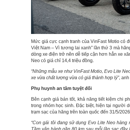
Mức giá cực cạnh tranh của VinFast Motio có đư
Việt Nam – Vì tương lai xanh” lần thứ 3 mà hãng
dòng xe điện trở nên dễ tiếp cận hơn hẳn xe xă
Neo có giá chỉ 14,4 triệu đồng.
“Những mẫu xe như VinFast Motio, Evo Lite Neo
xe vừa chất lượng vừa có giá thành hợp lý”
, anh
Phụ huynh an tâm tuyệt đối
Bên cạnh giá bán tốt, khả năng tiết kiệm chi p
trong nhóm học sinh. Đặc biệt, hiện tại người 
trạm sạc của hãng trên toàn quốc đến 31/5/2026
“
Con gái tôi đang sử dụng
Evo Lite Neo
hàng 
Tầm vận hành gần 80 km sau mỗi lần sạc đầy là 