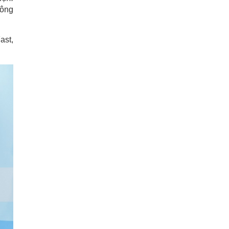
công
ast,