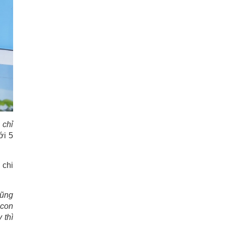
 chỉ
ới 5
 chi
cũng
 con
 thì