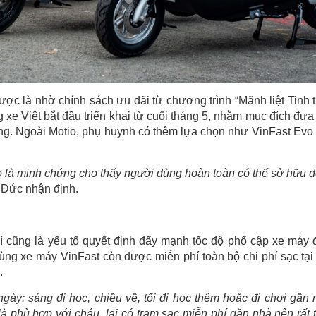
ợc là nhờ chính sách ưu đãi từ chương trình “Mãnh liệt Tinh 
 xe Việt bắt đầu triển khai từ cuối tháng 5, nhằm mục đích đưa
ng. Ngoài Motio, phụ huynh có thêm lựa chọn như VinFast Evo 
 là minh chứng cho thấy người dùng hoàn toàn có thể sở hữu 
 Đức nhận định.
hí cũng là yếu tố quyết định đẩy mạnh tốc độ phổ cập xe máy 
dùng xe máy VinFast còn được miễn phí toàn bộ chi phí sạc tại
.
ngày:
sáng đi học, chiều về, tối đi học thêm hoặc đi chơi gần 
phù hợp với cháu, lại có trạm sạc miễn phí gần nhà nên rất t