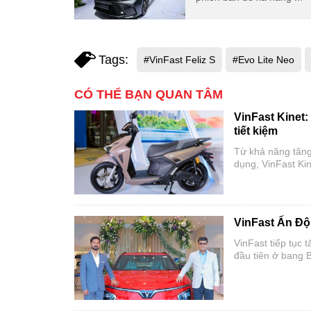
Tags:
#VinFast Feliz S
#Evo Lite Neo
CÓ THỂ BẠN QUAN TÂM
VinFast Kinet:
tiết kiệm
Từ khả năng tăng 
dụng, VinFast Kin
VinFast Ấn Độ 
VinFast tiếp tục 
đầu tiên ở bang B
năng đến thành p
với người tiêu dù