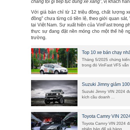
chẳng tội gì tiếp tục dùng xe xăng”
, vị khách hàn
Với giá bán chỉ từ 12 triệu đồng, chất lượng 
đồng” chưa từng có tiền lệ, theo giới quan sát
tại Việt Nam. Sự xuất hiện của VinFast trong p
thực sự đang đặt nền móng cho một thế hệ ng
trường.
Top 10 xe bán chạy nhấ
Tháng 5/2025 chứng kiến 
trong đó VinFast VF5 vẫn 
Suzuki Jimny giảm 100 t
Suzuki Jimny VIN 2024 đư
kích cầu doanh ...
Toyota Camry VIN 2024 
Toyota Camry VIN 2024 đa
phiên bản để xả hàng ...