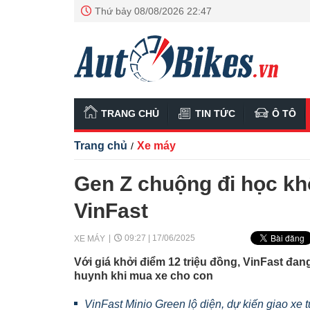
Thứ bảy 08/08/2026 22:47
TRANG CHỦ
TIN TỨC
Ô TÔ
Trang chủ
Xe máy
/
Gen Z chuộng đi học kh
VinFast
09:27 | 17/06/2025
XE MÁY
Với giá khởi điểm 12 triệu đồng, VinFast đa
huynh khi mua xe cho con
VinFast Minio Green lộ diện, dự kiến giao xe 