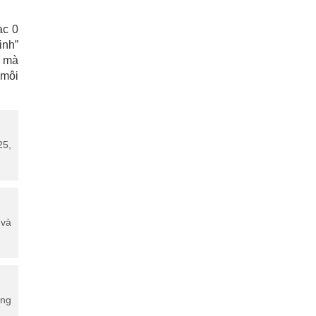
ạc 0
inh”
, mà
 môi
25,
 và
ừng