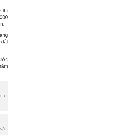
 thị
.000
n.
tang
 đắt
Bước
 năm
ích
 và