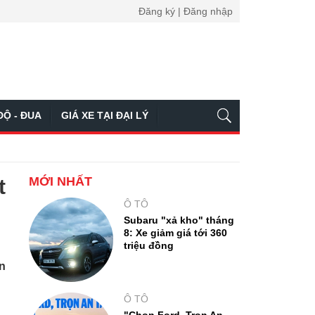
Đăng ký | Đăng nhập
ĐỘ - ĐUA
GIÁ XE TẠI ĐẠI LÝ
MỚI NHẤT
t
Ô TÔ
Subaru "xả kho" tháng
8: Xe giảm giá tới 360
triệu đồng
ên
Ô TÔ