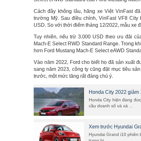
Cách đây không lâu, hãng xe Việt VinFast đã
trường Mỹ. Sau điều chỉnh, VinFast VF8 City 
USD. So với thời điểm tháng 12/2022, mẫu xe đ
Tuy nhiên, nếu trừ 3.000 USD theo ưu đãi của
Mach-E Select RWD Standard Range. Trong khi đ
hơn Ford Mustang Mach-E Select eAWD Standa
Vào năm 2022, Ford cho biết họ đã sản xuất 
sang năm 2023, công ty cũng đặt mục tiêu sả
trước, một mức tăng rất đáng chú ý.
Honda City 2022 giảm 1
Honda City hiện đang được
cầu doanh số và xả ...
Xem trước Hyundai Gra
Hyundai Grand i10 phiên b
trang bị