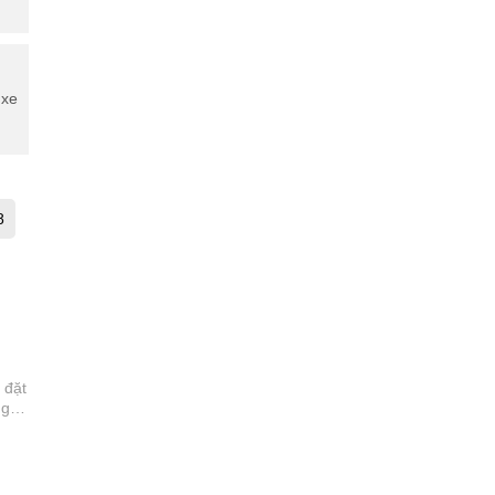
 xe
8
 đặt
ng
 kỹ