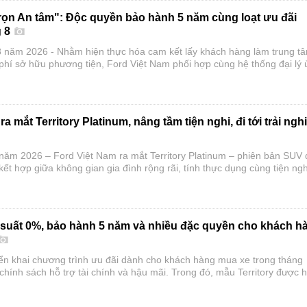
rọn An tâm": Độc quyền bảo hành 5 năm cùng loạt ưu đãi
g 8
 năm 2026 - Nhằm hiện thực hóa cam kết lấy khách hàng làm trung t
 phí sở hữu phương tiện, Ford Việt Nam phối hợp cùng hệ thống đại lý 
quốc chính thức triển khai chương trình đặc quyền tháng 8 mang tên "
m".
a mắt Territory Platinum, nâng tầm tiện nghi, đi tới trải ng
năm 2026 – Ford Việt Nam ra mắt Territory Platinum – phiên bản SUV 
 kết hợp giữa không gian gia đình rộng rãi, tính thực dụng cùng tiện ngh
n tiệm cận xe sang.
ãi suất 0%, bảo hành 5 năm và nhiều đặc quyền cho khách h
iển khai chương trình ưu đãi dành cho khách hàng mua xe trong tháng
chính sách hỗ trợ tài chính và hậu mãi. Trong đó, mẫu Territory được 
nh 0% với giá trị lên đến 41 triệu đồng, Transit nhận ưu đãi tối đa 22 triệ
một số dòng xe được nâng thời gian bảo hành lên 5 năm.