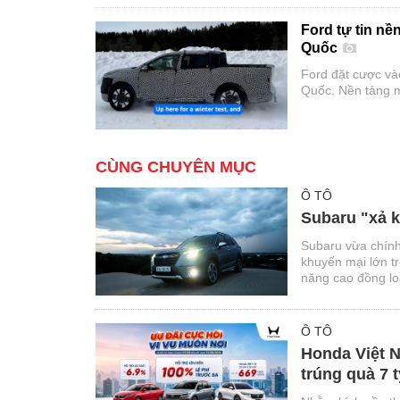
Ford tự tin nền
Quốc
Ford đặt cược vào
Quốc. Nền tảng m
nhiều khách hàn
CÙNG CHUYÊN MỤC
Ô TÔ
Subaru "xả k
Subaru vừa chính
khuyến mại lớn t
năng cao đồng loạ
Ô TÔ
Honda Việt N
trúng quà 7 t