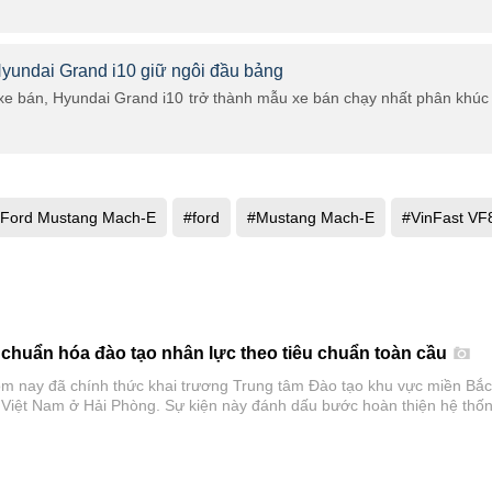
yundai Grand i10 giữ ngôi đầu bảng
xe bán, Hyundai Grand i10 trở thành mẫu xe bán chạy nhất phân khúc
Ford Mustang Mach-E
#ford
#Mustang Mach-E
#VinFast VF
 chuẩn hóa đào tạo nhân lực theo tiêu chuẩn toàn cầu
m nay đã chính thức khai trương Trung tâm Đào tạo khu vực miền Bắc
 Việt Nam ở Hải Phòng. Sự kiện này đánh dấu bước hoàn thiện hệ thố
 tại hai miền Bắc và Nam, đồng thời đóng vai trò là trung tâm đào tạo
huật cho toàn bộ nhân viên đại lý Ford trên toàn quốc.