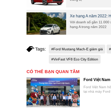
Xe hạng A năm 2022: H
Với doanh số gần 11.000 
hạng A trong năm 2022
Tags:
#Ford Mustang Mach-E giảm giá
#
#VinFast VF8 Eco City Edition
CÓ THỂ BẠN QUAN TÂM
Ford Việt Nam
Ford Việt Nam hô
tại nhà máy Ford
Trung tâm Đào tạo
thuật và phi kỹ t