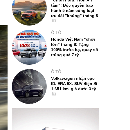
"Chọn Ford, Trọn An
tâm": Độc quyền bảo
hành 5 năm cùng loạt
ưu đãi "khủng" tháng 8
Ô TÔ
Honda Việt Nam "chơi
lớn" tháng 8: Tặng
100% trước bạ, quay số
trúng quà 7 tỷ
Ô TÔ
Volkswagen nhận cọc
ID. ERA 9X: SUV điện đi
1.651 km, giá dưới 3 tỷ