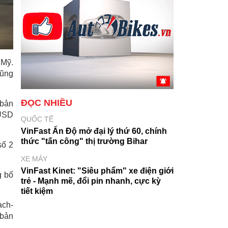
 Mỹ.
cũng
ĐỌC NHIỀU
 bản
 USD
QUỐC TẾ
VinFast Ấn Độ mở đại lý thứ 60, chính
thức "tấn công" thị trường Bihar
số 2
XE MÁY
VinFast Kinet: "Siêu phẩm" xe điện giới
g bố
trẻ - Mạnh mẽ, đổi pin nhanh, cực kỳ
tiết kiệm
ach-
 bản