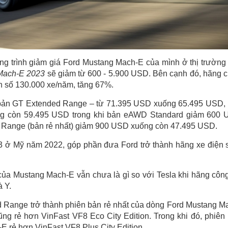
ng trình giảm giá Ford Mustang Mach-E của mình ở thị trường
 Mach-E 2023
sẽ giảm từ 600 - 5.900 USD. Bên cạnh đó, hãng 
n số 130.000 xe/năm, tăng 67%.
 bản GT Extended Range – từ 71.395 USD xuống 65.495 USD,
 còn 59.495 USD trong khi bản eAWD Standard giảm 600
Range (bản rẻ nhất) giảm 900 USD xuống còn 47.495 USD.
3 ở Mỹ năm 2022, góp phần đưa Ford trở thành hãng xe điện 
của Mustang Mach-E vẫn chưa là gì so với Tesla khi hãng côn
 Y.
d Range trở thành phiên bản rẻ nhất của dòng Ford Mustang M
ũng rẻ hơn VinFast VF8 Eco City Edition. Trong khi đó, phiên
 rẻ hơn VinFast VF8 Plus City Edition.