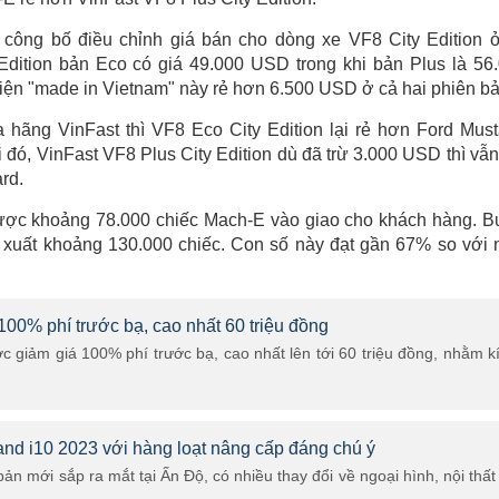
 công bố điều chỉnh giá bán cho dòng xe VF8 City Edition ở
Edition bản Eco có giá 49.000 USD trong khi bản Plus là 56
iện "made in Vietnam" này rẻ hơn 6.500 USD ở cả hai phiên bả
 hãng VinFast thì VF8 Eco City Edition lại rẻ hơn Ford Mus
ó, VinFast VF8 Plus City Edition dù đã trừ 3.000 USD thì vẫn
rd.
được khoảng 78.000 chiếc Mach-E vào giao cho khách hàng. 
n xuất khoảng 130.000 chiếc. Con số này đạt gần 67% so với
00% phí trước bạ, cao nhất 60 triệu đồng
 giảm giá 100% phí trước bạ, cao nhất lên tới 60 triệu đồng, nhằm k
nd i10 2023 với hàng loạt nâng cấp đáng chú ý
ản mới sắp ra mắt tại Ấn Độ, có nhiều thay đổi về ngoại hình, nội thất