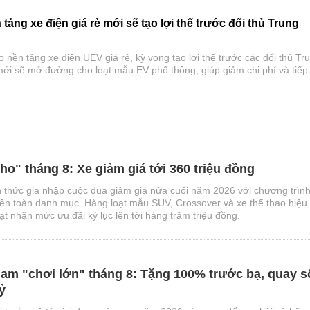
 tảng xe điện giá rẻ mới sẽ tạo lợi thế trước đối thủ Trung
 nền tảng xe điện UEV giá rẻ, kỳ vọng tạo lợi thế trước các đối thủ Tr
ới sẽ mở đường cho loạt mẫu EV phổ thông, giúp giảm chi phí và tiếp
g hơn.
ho" tháng 8: Xe giảm giá tới 360 triệu đồng
 thức gia nhập cuộc đua giảm giá nửa cuối năm 2026 với chương trìn
rên toàn danh mục. Hàng loạt mẫu SUV, Crossover và xe thể thao hiệu
t nhận mức ưu đãi kỷ lục lên tới hàng trăm triệu đồng.
am "chơi lớn" tháng 8: Tặng 100% trước bạ, quay s
ỷ