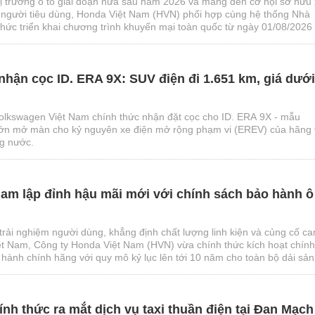
ị trường ô tô giai đoạn nửa sau năm 2026 và mang đến cơ hội sở hữu
người tiêu dùng, Honda Việt Nam (HVN) phối hợp cùng hệ thống Nhà
thức triển khai chương trình khuyến mại toàn quốc từ ngày 01/08/2026
026.
hận cọc ID. ERA 9X: SUV điện đi 1.651 km, giá dưới
olkswagen Việt Nam chính thức nhận đặt cọc cho ID. ERA 9X - mẫu
 lớn mở màn cho kỷ nguyên xe điện mở rộng phạm vi (EREV) của hãng
ng nước.
am lập đỉnh hậu mãi mới với chính sách bảo hành ô
trải nghiệm người dùng, khẳng định chất lượng linh kiện và củng cố c
Việt Nam, Công ty Honda Việt Nam (HVN) vừa chính thức kích hoạt chính
 hành chính hãng với quy mô kỷ lục lên tới 10 năm cho toàn bộ dải sản
g phân phối.
nh thức ra mắt dịch vụ taxi thuần điện tại Đan Mạc