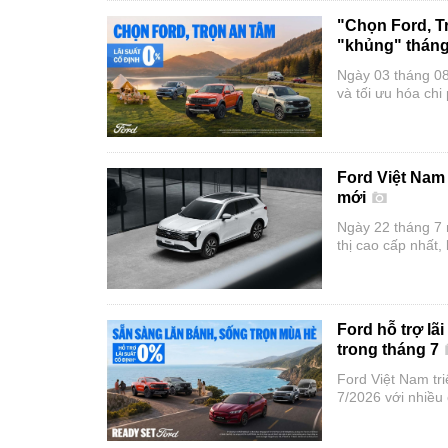
"Chọn Ford, T
"khủng" thán
Ngày 03 tháng 08
và tối ưu hóa chi
quyền trên toàn 
Ford, Trọn An tâ
Ford Việt Nam r
mới
Ngày 22 tháng 7 
thị cao cấp nhất,
công nghệ an toà
Ford hỗ trợ l
trong tháng 7
Ford Việt Nam tr
7/2026 với nhiều 
trợ lãi suất cố đị
đồng, trong khi 