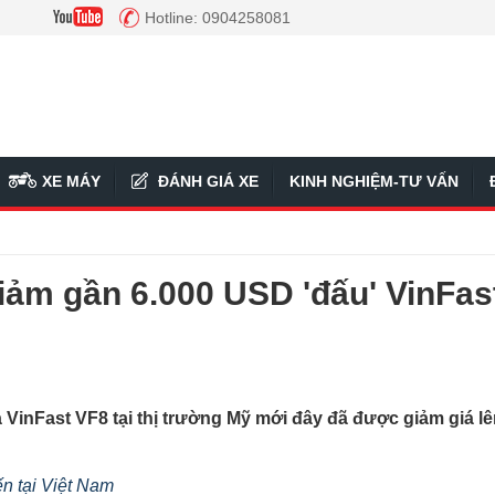
Hotline: 0904258081
XE MÁY
ĐÁNH GIÁ XE
KINH NGHIỆM-TƯ VẤN
ảm gần 6.000 USD 'đấu' VinFas
 VinFast VF8 tại thị trường Mỹ mới đây đã được giảm giá l
n tại Việt Nam