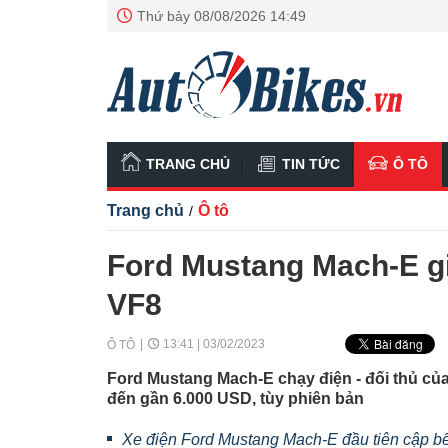
Thứ bảy 08/08/2026 14:49
TRANG CHỦ
TIN TỨC
Ô TÔ
Trang chủ
Ô tô
/
Ford Mustang Mach-E gi
VF8
13:41 | 03/02/2023
Ô TÔ
Ford Mustang Mach-E chạy điện - đối thủ của
đến gần 6.000 USD, tùy phiên bản
Xe điện Ford Mustang Mach-E đầu tiên cập bế