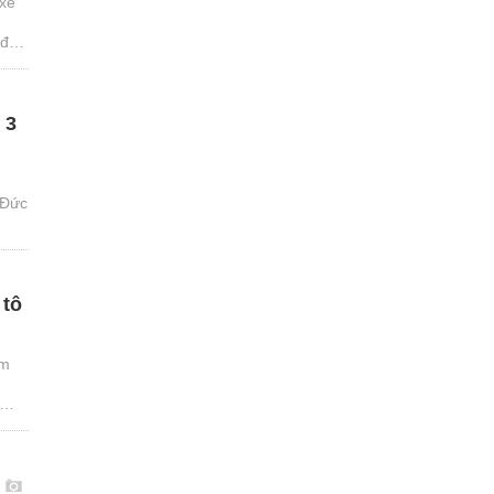
 xe
 đến
 3
 Đức
 tô
am
h