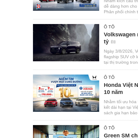
Nhằm kích cầu th
dễ dàng hơn cho 
Phân phối chính 
hết ngày 31/08/2
Ô TÔ
Volkswagen n
tỷ
Ngày 3/8/2026, V
flagship SUV cỡ
tại thị trường tro
Ô TÔ
Honda Việt N
10 năm
Nhằm tối ưu hóa 
kết dài hạn tại 
sách gia hạn bảo
phẩm ô tô do hãn
Ô TÔ
Green SM chí