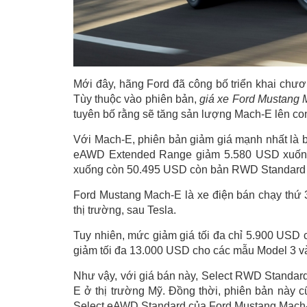
Mới đây, hãng Ford đã công bố triển khai chươ
Tùy thuộc vào phiên bản,
giá xe Ford Mustang
tuyên bố rằng sẽ tăng sản lượng Mach-E lên co
Với Mach-E, phiên bản giảm giá mạnh nhất là
eAWD Extended Range giảm 5.580 USD xuống
xuống còn 50.495 USD còn bản RWD Standard 
Ford Mustang Mach-E là xe điện bán chạy thứ 
thị trường, sau Tesla.
Tuy nhiên, mức giảm giá tối đa chỉ 5.900 USD 
giảm tối đa 13.000 USD cho các mẫu Model 3 và
Như vậy, với giá bán này, Select RWD Standar
E ở thị trường Mỹ. Đồng thời, phiên bản này c
Select eAWD Standard của Ford Mustang Mach-E