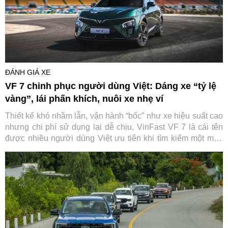
ĐÁNH GIÁ XE
VF 7 chinh phục người dùng Việt: Dáng xe “tỷ lệ
vàng”, lái phấn khích, nuôi xe nhẹ ví
Thiết kế khó nhầm lẫn, vận hành “bốc” như xe hiệu suất cao
nhưng chi phí sử dụng lại dễ chịu, VinFast VF 7 là cái tên
được nhiều người dùng Việt ưu tiên khi tìm kiếm một mẫu
C-SUV cá tính.