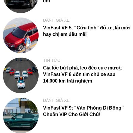
chi"
ĐÁNH GIÁ XE
VinFast VF 5: "Cứu tinh" đỗ xe, lái mới
hay chị em đều mê!
TIN TỨC
Gia tốc bứt phá, leo đèo cực mượt:
VinFast VF 8 đốn tim chủ xe sau
14.000 km trải nghiệm
ĐÁNH GIÁ XE
VinFast VF 9: "Văn Phòng Di Động"
Chuẩn VIP Cho Giới Chủ!