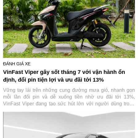
ĐÁNH GIÁ XE
VinFast Viper gây sốt tháng 7 với vận hành ổn
định, đổi pin tiện lợi và ưu đãi tới 13%
Vững tay lái trên những cung đường mưa gió, nhanh gọn
mỗi lần đổi pin và dễ xuống tiền nhờ ưu đãi tới 13%,
VinFast Viper đang tạo sức hút lớn với người dùng trong
tháng 7.