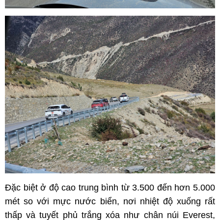
Đặc biệt ở độ cao trung bình từ 3.500 đến hơn 5.000
mét so với mực nước biển, nơi nhiệt độ xuống rất
thấp và tuyết phủ trắng xóa như chân núi Everest,