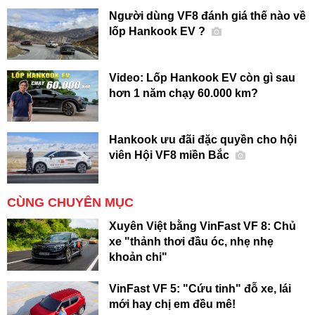
Người dùng VF8 đánh giá thế nào về
lốp Hankook EV ?
Video: Lốp Hankook EV còn gì sau
hơn 1 năm chạy 60.000 km?
Hankook ưu đãi đặc quyền cho hội
viên Hội VF8 miền Bắc
CÙNG CHUYÊN MỤC
Xuyên Việt bằng VinFast VF 8: Chủ
xe "thảnh thơi đầu óc, nhẹ nhẹ
khoản chi"
VinFast VF 5: "Cứu tinh" đỗ xe, lái
mới hay chị em đều mê!