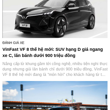
ĐÁNH GIÁ XE
VinFast VF 8 thế hệ mới: SUV hạng D giá ngang
xe C, lăn bánh dưới 900 triệu đồng
Nâng cấp từ khung gầm tới công nghệ, nhiều tiện nghi thực
dụng nhưng giá lăn bánh chỉ dưới 900 triệu đồng, VinFast
VF 8 thế hệ mới đang là “món hời” cho khách hàng từ thời
điểm đặt mua tới suốt quá trình sử dụng.