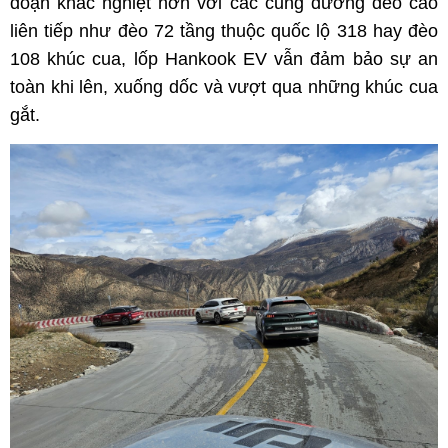
đoạn khắc nghiệt hơn với các cung đường đèo cao
liên tiếp như đèo 72 tầng thuộc quốc lộ 318 hay đèo
108 khúc cua, lốp Hankook EV vẫn đảm bảo sự an
toàn khi lên, xuống dốc và vượt qua những khúc cua
gắt.