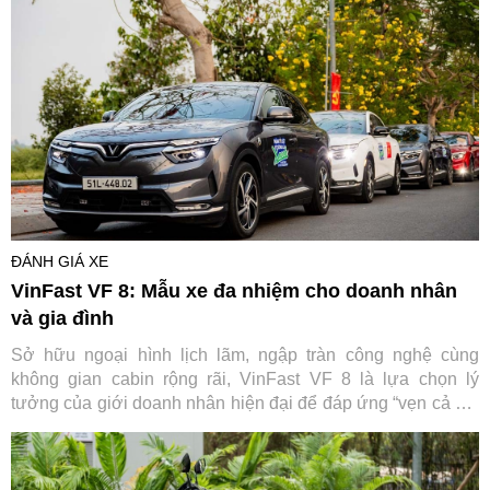
ĐÁNH GIÁ XE
VinFast VF 8: Mẫu xe đa nhiệm cho doanh nhân
và gia đình
Sở hữu ngoại hình lịch lãm, ngập tràn công nghệ cùng
không gian cabin rộng rãi, VinFast VF 8 là lựa chọn lý
tưởng của giới doanh nhân hiện đại để đáp ứng “vẹn cả đôi
đường” nhu cầu phục vụ công việc và gia đình.