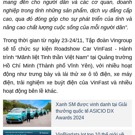
mang đến cho người dân và các cơ quan, doanh
nghiệp trong tỉnh những sản phẩm, dịch vụ đẳng cấp
cao, qua đó đóng góp cho sự phát triển của tỉnh và
nâng cao chất lượng cuộc sống của mỗi người dân”.
Trong thời gian từ ngày 23-24/11, Tập đoàn Vingroup
sẽ tổ chức sự kiện Roadshow Car VinFast - Hành
trình “Mãnh liệt Tinh thần Việt Nam” tại Quảng trường
Hồ Chí Minh (Thành phố Vĩnh Yên), với nhiều hoạt
động như trưng bày và lái thử xe ô tô điện, xe máy
điện, trải nghiệm xe buýt điện của VinFast và nhiều
hoạt động bên lề khác.
Xanh SM được vinh danh tại Giải
thưởng quốc tế ASICIO DX
Awards 2024
VinBigdata lọt top 10 thế giới về