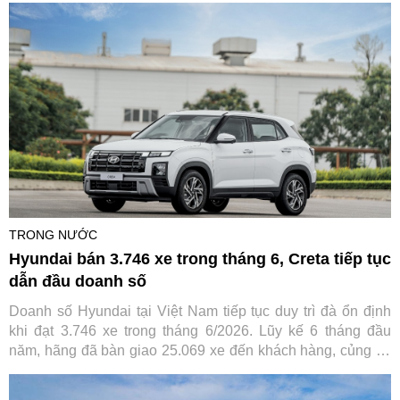
vừa đạt cột mốc 40.000 xe lăn bánh tại Việt Nam.
TRONG NƯỚC
Hyundai bán 3.746 xe trong tháng 6, Creta tiếp tục
dẫn đầu doanh số
Doanh số Hyundai tại Việt Nam tiếp tục duy trì đà ổn định
khi đạt 3.746 xe trong tháng 6/2026. Lũy kế 6 tháng đầu
năm, hãng đã bàn giao 25.069 xe đến khách hàng, củng cố
vị thế trong nhóm thương hiệu ô tô bán chạy nhất thị trường.