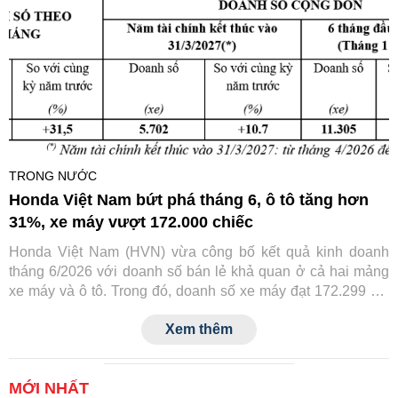
TRONG NƯỚC
Honda Việt Nam bứt phá tháng 6, ô tô tăng hơn
31%, xe máy vượt 172.000 chiếc
Honda Việt Nam (HVN) vừa công bố kết quả kinh doanh
tháng 6/2026 với doanh số bán lẻ khả quan ở cả hai mảng
xe máy và ô tô. Trong đó, doanh số xe máy đạt 172.299 xe,
còn ô tô đạt 2.002 xe, đều ghi nhận mức tăng trưởng so với
Xem thêm
cùng kỳ năm trước.
MỚI NHẤT