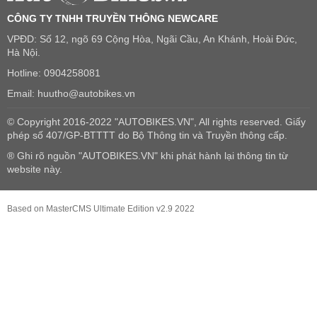
CÔNG TY TNHH TRUYỀN THÔNG NEWCARE
VPĐD: Số 12, ngõ 69 Cộng Hòa, Ngãi Cầu, An Khánh, Hoài Đức,
Hà Nội.
Hotline: 0904258081
Email: huutho@autobikes.vn
© Copyright 2016-2022 "AUTOBIKES.VN", All rights reserved. Giấy
phép số 407/GP-BTTTT do Bộ Thông tin và Truyền thông cấp.
® Ghi rõ nguồn "AUTOBIKES.VN" khi phát hành lại thông tin từ
website này.
Based on MasterCMS Ultimate Edition v2.9 2022