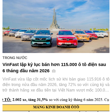
TRONG NƯỚC
VinFast lập kỷ lục bán hơn 115.000 ô tô điện sau
6 tháng đầu năm 2026
VinFast vừa lập cột mốc lịch sử khi bàn giao 115.916 ô tô
điện trong nửa đầu năm 2026, tăng 72% so với cùng kỳ và
trở thành hãng xe đầu tiên tại Việt Nam vượt mốc 100.000
xe chỉ trong 6 tháng. Thành tích này tiếp tục củng cố vị thế
số một của VinFast trên thị trường ô tô trong nước.