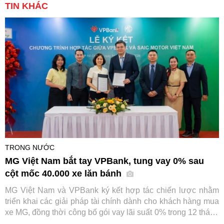
TIN KHÁC
TRONG NƯỚC
MG Việt Nam bắt tay VPBank, tung vay 0% sau
cột mốc 40.000 xe lăn bánh
MG Việt Nam và VPBank ký kết hợp tác chiến lược nhằm
triển khai các giải pháp tài chính dành cho khách hàng mua
xe MG, đồng thời công bố gói vay lãi suất 0% trong 12 tháng
đầu. Sự kiện diễn ra trong bối cảnh thương hiệu ô tô này