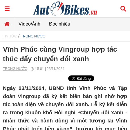
Video/Ảnh
Đọc nhiều
/
TIN TỨC
TRONG NƯỚC
Vĩnh Phúc cùng Vingroup hợp tác
thúc đẩy chuyển đổi xanh
TRONG NƯỚC
15:01 | 23/11/2024
Ngày 23/11/2024, UBND tỉnh Vĩnh Phúc và Tập
đoàn Vingroup đã ký kết biên bản ghi nhớ hợp
tác toàn diện về chuyển đổi xanh. Lễ ký kết diễn
ra trong khuôn khổ Hội nghị “Chuyển đổi xanh -
nhận thức và hành động vì một tương lai Vĩnh
Phúc phát triển bền vững”, hướng tới mục tiêu