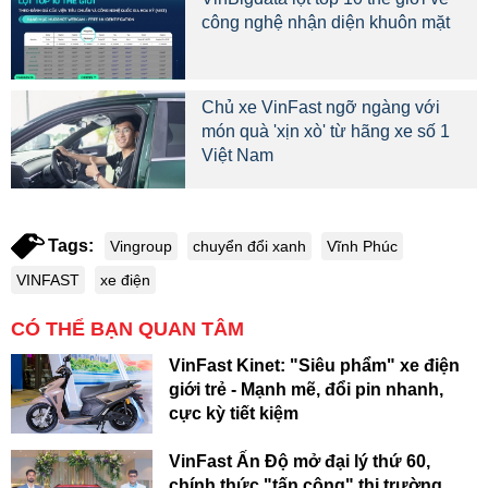
công nghệ nhận diện khuôn mặt
Chủ xe VinFast ngỡ ngàng với
món quà 'xịn xò' từ hãng xe số 1
Việt Nam
Tags:
Vingroup
chuyển đổi xanh
Vĩnh Phúc
VINFAST
xe điện
CÓ THỂ BẠN QUAN TÂM
VinFast Kinet: "Siêu phẩm" xe điện
giới trẻ - Mạnh mẽ, đổi pin nhanh,
cực kỳ tiết kiệm
VinFast Ấn Độ mở đại lý thứ 60,
chính thức "tấn công" thị trường