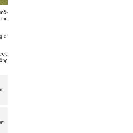
 mô-
ương
g di
được
hông
anh
kèm