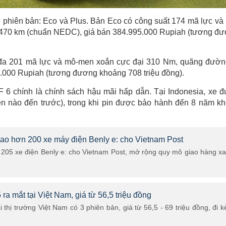
i phiên bản: Eco và Plus. Bản Eco có công suất 174 mã lực và
 470 km (chuẩn NEDC), giá bán 384.995.000 Rupiah (tương đ
 đa 201 mã lực và mô-men xoắn cực đại 310 Nm, quãng đườn
0.000 Rupiah (tương đương khoảng 708 triệu đồng).
 6 chính là chính sách hậu mãi hấp dẫn. Tại Indonesia, xe 
ện nào đến trước), trong khi pin được bảo hành đến 8 năm k
ao hơn 200 xe máy điện Benly e: cho Vietnam Post
205 xe điện Benly e: cho Vietnam Post, mở rộng quy mô giao hàng x
 mắt tại Việt Nam, giá từ 56,5 triệu đồng
hị trường Việt Nam có 3 phiên bản, giá từ 56,5 - 69 triệu đồng, đi 