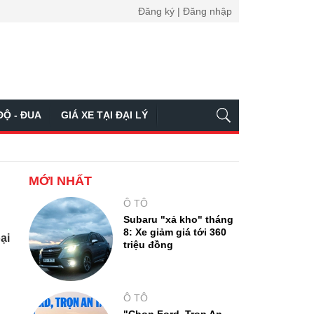
Đăng ký | Đăng nhập
ĐỘ - ĐUA
GIÁ XE TẠI ĐẠI LÝ
MỚI NHẤT
Ô TÔ
Subaru "xả kho" tháng
8: Xe giảm giá tới 360
ại
triệu đồng
Ô TÔ