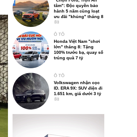
"Chọn Ford, Trọn An
tâm": Độc quyền bảo
hành 5 năm cùng loạt
ưu đãi "khủng" tháng 8
Ô TÔ
Honda Việt Nam "chơi
lớn" tháng 8: Tặng
100% trước bạ, quay số
trúng quà 7 tỷ
Ô TÔ
Volkswagen nhận cọc
ID. ERA 9X: SUV điện đi
1.651 km, giá dưới 3 tỷ