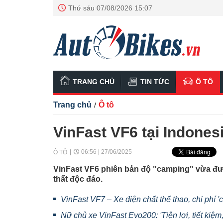
Thứ sáu 07/08/2026 15:07
TRANG CHỦ
TIN TỨC
Ô TÔ
Trang chủ
Ô tô
/
VinFast VF6 tại Indone
06:56 | 27/06/2025
Ô TÔ
VinFast VF6 phiên bản độ "camping" vừa đượ
thất độc đáo.
VinFast VF7 – Xe điện chất thể thao, chi phí '
Nữ chủ xe VinFast Evo200: 'Tiện lợi, tiết kiệm