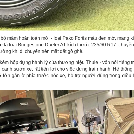
 bộ mâm hoàn toàn mới - loại Pako Fortis màu đen mờ, mang k
xe là loại Bridgestone Dueler AT kích thước 235/60 R17, chuyên
ường khi di chuyển trên mặt đất gồ ghề.
kèm hộp đựng hành lý của thương hiệu Thule - vốn nổi tiếng t
 cạnh sườn xe, rất tiện lợi cho việc dựng trại nhanh. Hệ thống
 lớn gắn ở phía trước nóc xe, hỗ trợ người dùng trong điều 