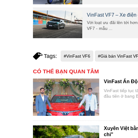
VinFast VF7 – Xe điện c
Với loạt ưu đãi lên tới hơ
VF7 - mẫu ...
Tags:
#VinFast VF6
#Giá bán VinFast V
CÓ THỂ BẠN QUAN TÂM
VinFast Ấn Độ 
VinFast tiếp tục 
đầu tiên ở bang B
năng đến thành p
với người tiêu dù
Xuyên Việt bằ
chi"