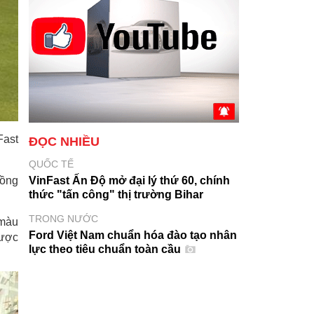
Fast
ĐỌC NHIỀU
QUỐC TẾ
đồng
VinFast Ấn Độ mở đại lý thứ 60, chính
thức "tấn công" thị trường Bihar
TRONG NƯỚC
 màu
Ford Việt Nam chuẩn hóa đào tạo nhân
được
lực theo tiêu chuẩn toàn cầu