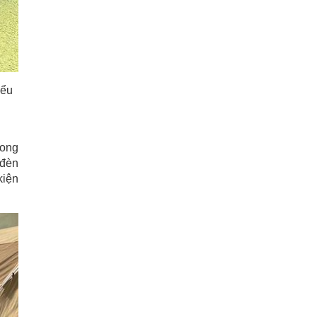
iểu
rong
 đèn
kiện