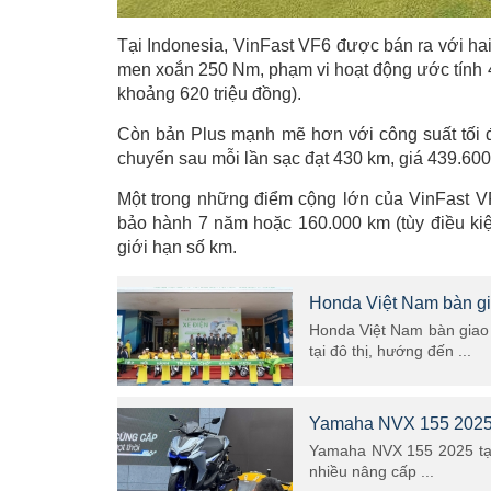
Tại Indonesia, VinFast VF6 được bán ra với ha
men xoắn 250 Nm, phạm vi hoạt động ước tính
khoảng 620 triệu đồng).
Còn bản Plus mạnh mẽ hơn với công suất tối
chuyển sau mỗi lần sạc đạt 430 km, giá 439.60
Một trong những điểm cộng lớn của VinFast VF
bảo hành 7 năm hoặc 160.000 km (tùy điều ki
giới hạn số km.
Honda Việt Nam bàn gi
Honda Việt Nam bàn giao 
tại đô thị, hướng đến ...
Yamaha NVX 155 2025 ra
Yamaha NVX 155 2025 tại t
nhiều nâng cấp ...