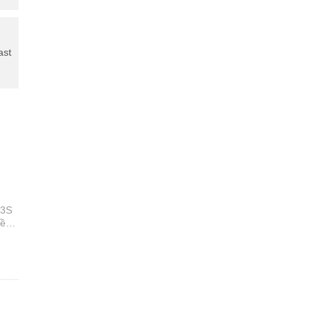
ast
 3S
tiềm
hơn