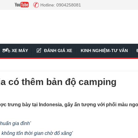
Hotline: 0904258081
XE MÁY
ĐÁNH GIÁ XE
KINH NGHIỆM-TƯ VẤN
sia có thêm bản độ camping
c trưng bày tại Indonesia, gây ấn tượng với phối màu ngo
chuẩn gia đình'
, không tốn thời gian chờ đổ xăng'