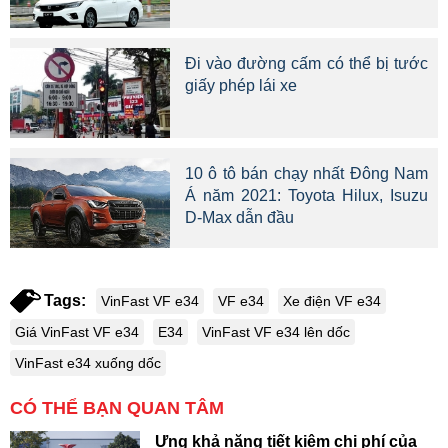
Đi vào đường cấm có thể bị tước
giấy phép lái xe
10 ô tô bán chạy nhất Đông Nam
Á năm 2021: Toyota Hilux, Isuzu
D-Max dẫn đầu
Tags:
VinFast VF e34
VF e34
Xe điện VF e34
Giá VinFast VF e34
E34
VinFast VF e34 lên dốc
VinFast e34 xuống dốc
CÓ THỂ BẠN QUAN TÂM
Ưng khả năng tiết kiệm chi phí của