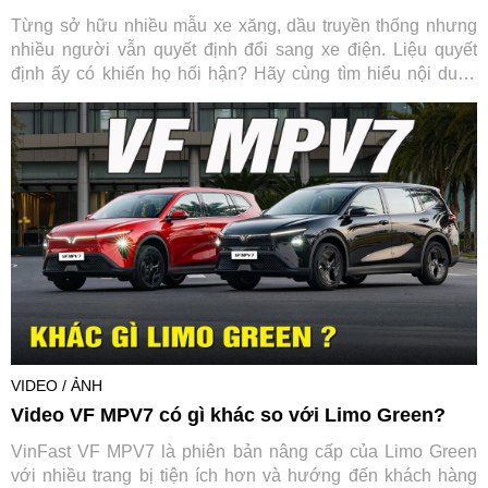
Từng sở hữu nhiều mẫu xe xăng, dầu truyền thống nhưng
nhiều người vẫn quyết định đổi sang xe điện. Liệu quyết
định ấy có khiến họ hối hận? Hãy cùng tìm hiểu nội dung
này qua chia sẻ của một doanh nhân trẻ.
VIDEO / ẢNH
Video VF MPV7 có gì khác so với Limo Green?
VinFast VF MPV7 là phiên bản nâng cấp của Limo Green
với nhiều trang bị tiện ích hơn và hướng đến khách hàng