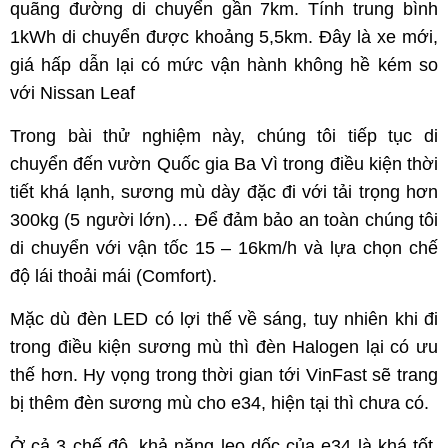
quãng đường di chuyển gần 7km. Tính trung bình
1kWh di chuyển được khoảng 5,5km. Đây là xe mới,
giá hấp dẫn lại có mức vận hành không hề kém so
với Nissan Leaf
Trong bài thử nghiệm này, chúng tôi tiếp tục di
chuyển đến vườn Quốc gia Ba Vì trong điều kiện thời
tiết khá lạnh, sương mù dày đặc đi với tải trọng hơn
300kg (5 người lớn)… Để đảm bảo an toàn chúng tôi
di chuyển với vận tốc 15 – 16km/h và lựa chọn chế
độ lái thoải mái (Comfort).
Mặc dù đèn LED có lợi thế về sáng, tuy nhiên khi đi
trong điều kiện sương mù thì đèn Halogen lại có ưu
thế hơn. Hy vọng trong thời gian tới VinFast sẽ trang
bị thêm đèn sương mù cho e34, hiện tại thì chưa có.
Ở cả 3 chế độ, khả năng leo dốc của e34 là khá tốt,