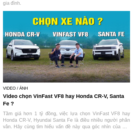
gia đình.
VIDEO / ẢNH
Video chọn VinFast VF8 hay Honda CR-V, Santa
Fe ?
Tầm giá hơn 1 tỷ đồng, việc lựa chọn VinFast VF8 hay
Honda CR-V, Hyundai Santa Fe là điều nhiều người phân
vân. Hãy cùng tìm hiểu vấn đề này qua góc nhìn của một