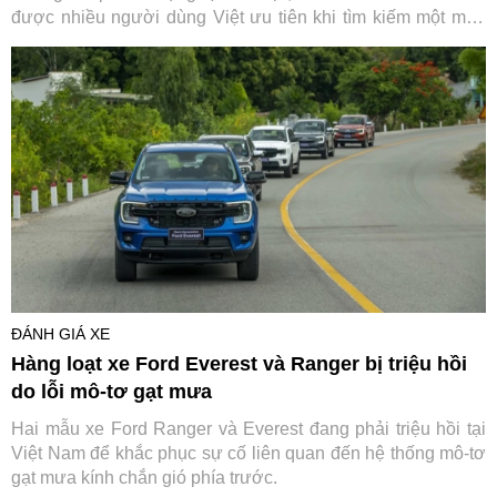
được nhiều người dùng Việt ưu tiên khi tìm kiếm một mẫu
C-SUV cá tính.
ĐÁNH GIÁ XE
Hàng loạt xe Ford Everest và Ranger bị triệu hồi
do lỗi mô-tơ gạt mưa
Hai mẫu xe Ford Ranger và Everest đang phải triệu hồi tại
Việt Nam để khắc phục sự cố liên quan đến hệ thống mô-tơ
gạt mưa kính chắn gió phía trước.