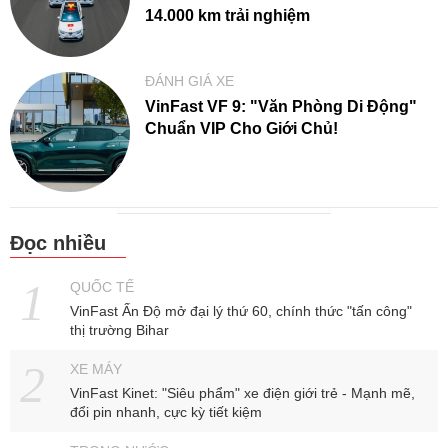
14.000 km trải nghiệm
ĐÁNH GIÁ XE
VinFast VF 9: "Văn Phòng Di Động"
Chuẩn VIP Cho Giới Chủ!
Đọc nhiều
QUỐC TẾ
VinFast Ấn Độ mở đại lý thứ 60, chính thức "tấn công"
thị trường Bihar
XE MÁY
VinFast Kinet: "Siêu phẩm" xe điện giới trẻ - Mạnh mẽ,
đổi pin nhanh, cực kỳ tiết kiệm