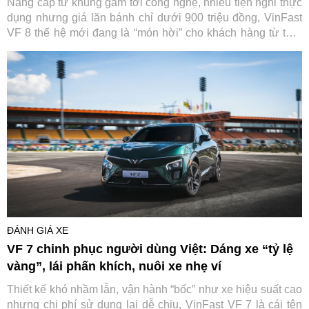
Nâng cấp từ khung gầm tới công nghệ, nhiều tiện nghi thực
dụng nhưng giá lăn bánh chỉ dưới 900 triệu đồng, VinFast
VF 8 thế hệ mới đang là “món hời” cho khách hàng từ thời
điểm đặt mua tới suốt quá trình sử dụng.
ĐÁNH GIÁ XE
VF 7 chinh phục người dùng Việt: Dáng xe “tỷ lệ
vàng”, lái phấn khích, nuôi xe nhẹ ví
Thiết kế khó nhầm lẫn, vận hành “bốc” như xe hiệu suất cao
nhưng chi phí sử dụng lại dễ chịu, VinFast VF 7 là cái tên