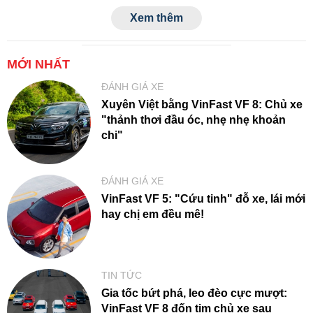
Xem thêm
MỚI NHẤT
ĐÁNH GIÁ XE
Xuyên Việt bằng VinFast VF 8: Chủ xe
"thảnh thơi đầu óc, nhẹ nhẹ khoản
chi"
ĐÁNH GIÁ XE
VinFast VF 5: "Cứu tinh" đỗ xe, lái mới
hay chị em đều mê!
TIN TỨC
Gia tốc bứt phá, leo đèo cực mượt:
VinFast VF 8 đốn tim chủ xe sau