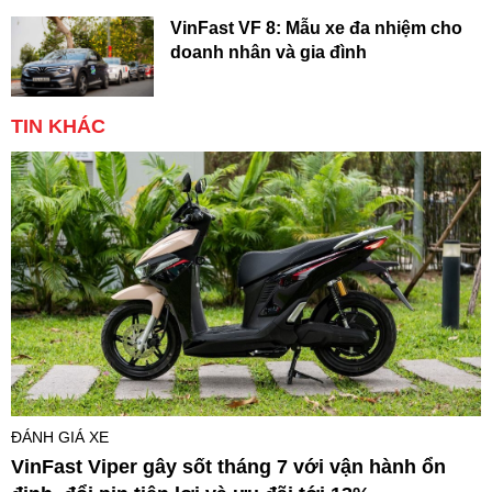
VinFast VF 8: Mẫu xe đa nhiệm cho
doanh nhân và gia đình
TIN KHÁC
ĐÁNH GIÁ XE
VinFast Viper gây sốt tháng 7 với vận hành ổn