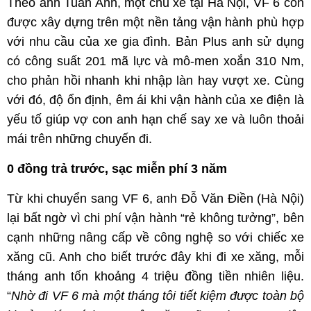
Theo anh Tuấn Anh, một chủ xe tại Hà Nội, VF 6 còn
được xây dựng trên một nền tảng vận hành phù hợp
với nhu cầu của xe gia đình. Bản Plus anh sử dụng
có công suất 201 mã lực và mô-men xoắn 310 Nm,
cho phản hồi nhanh khi nhập làn hay vượt xe. Cùng
với đó, độ ổn định, êm ái khi vận hành của xe điện là
yếu tố giúp vợ con anh hạn chế say xe và luôn thoải
mái trên những chuyến đi.
0 đồng trả trước, sạc miễn phí 3 năm
Từ khi chuyển sang VF 6, anh Đỗ Văn Điền (Hà Nội)
lại bất ngờ vì chi phí vận hành “rẻ không tưởng”, bên
cạnh những nâng cấp về công nghệ so với chiếc xe
xăng cũ. Anh cho biết trước đây khi đi xe xăng, mỗi
tháng anh tốn khoảng 4 triệu đồng tiền nhiên liệu.
“
Nhờ đi VF 6 mà một tháng tôi tiết kiệm được toàn bộ