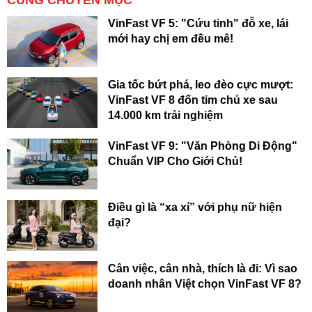
VinFast VF 5: "Cứu tinh" đỗ xe, lái
mới hay chị em đều mê!
Gia tốc bứt phá, leo đèo cực mượt:
VinFast VF 8 đốn tim chủ xe sau
14.000 km trải nghiệm
VinFast VF 9: "Văn Phòng Di Động"
Chuẩn VIP Cho Giới Chủ!
Điều gì là “xa xỉ” với phụ nữ hiện
đại?
Cân việc, cân nhà, thích là đi: Vì sao
doanh nhân Việt chọn VinFast VF 8?