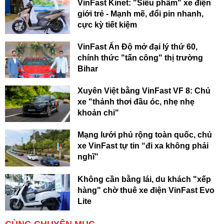
VinFast Kinet: "Siêu phẩm" xe điện
giới trẻ - Mạnh mẽ, đổi pin nhanh,
cực kỳ tiết kiệm
VinFast Ấn Độ mở đại lý thứ 60,
chính thức "tấn công" thị trường
Bihar
Xuyên Việt bằng VinFast VF 8: Chủ
xe "thảnh thơi đầu óc, nhẹ nhẹ
khoản chi"
Mạng lưới phủ rộng toàn quốc, chủ
xe VinFast tự tin “đi xa không phải
nghĩ”
Không cần bằng lái, du khách "xếp
hàng" chờ thuê xe điện VinFast Evo
Lite
CÙNG CHUYÊN MỤC