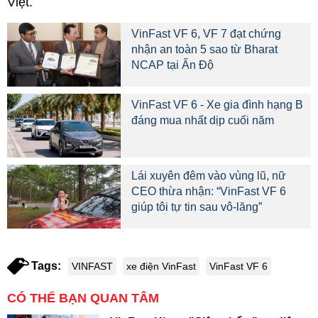
Việt.
VinFast VF 6, VF 7 đạt chứng
nhận an toàn 5 sao từ Bharat
NCAP tại Ấn Độ
VinFast VF 6 - Xe gia đình hạng B
đáng mua nhất dịp cuối năm
Lái xuyên đêm vào vùng lũ, nữ
CEO thừa nhận: “VinFast VF 6
giúp tôi tự tin sau vô-lăng”
Tags:
VINFAST
xe điện VinFast
VinFast VF 6
CÓ THỂ BẠN QUAN TÂM