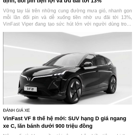
định, đổi pin tiện lợi và ưu đãi tới 13%
Vững tay lái trên những cung đường mưa gió, nhanh gọn
mỗi lần đổi pin và dễ xuống tiền nhờ ưu đãi tới 13%,
VinFast Viper đang tạo sức hút lớn với người dùng trong
tháng 7.
ĐÁNH GIÁ XE
VinFast VF 8 thế hệ mới: SUV hạng D giá ngang
xe C, lăn bánh dưới 900 triệu đồng