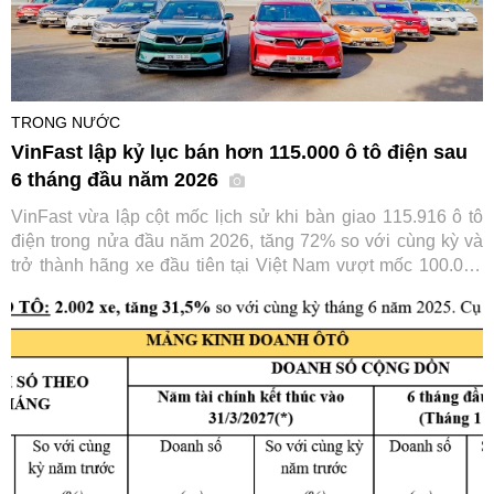
TRONG NƯỚC
VinFast lập kỷ lục bán hơn 115.000 ô tô điện sau
6 tháng đầu năm 2026
VinFast vừa lập cột mốc lịch sử khi bàn giao 115.916 ô tô
điện trong nửa đầu năm 2026, tăng 72% so với cùng kỳ và
trở thành hãng xe đầu tiên tại Việt Nam vượt mốc 100.000
xe chỉ trong 6 tháng. Thành tích này tiếp tục củng cố vị thế
số một của VinFast trên thị trường ô tô trong nước.