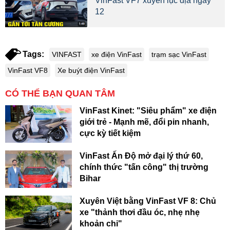
VinFast VF7 xuyên lục địa ngày
12
Tags:
VINFAST
xe điện VinFast
trạm sạc VinFast
VinFast VF8
Xe buýt điện VinFast
CÓ THỂ BẠN QUAN TÂM
VinFast Kinet: "Siêu phẩm" xe điện
giới trẻ - Mạnh mẽ, đổi pin nhanh,
cực kỳ tiết kiệm
VinFast Ấn Độ mở đại lý thứ 60,
chính thức "tấn công" thị trường
Bihar
Xuyên Việt bằng VinFast VF 8: Chủ
xe "thảnh thơi đầu óc, nhẹ nhẹ
khoản chi"