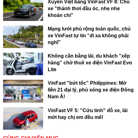
Xuyên Việt bằng VinFast VF 8: Chủ
xe "thảnh thơi đầu óc, nhẹ nhẹ
khoản chi"
Mạng lưới phủ rộng toàn quốc, chủ
xe VinFast tự tin “đi xa không phải
nghĩ”
Không cần bằng lái, du khách "xếp
hàng" chờ thuê xe điện VinFast Evo
Lite
VinFast "bứt tốc" Philippines: Mở
liền 21 đại lý, phủ sóng xe điện Đông
Nam Á!
VinFast VF 5: "Cứu tinh" đỗ xe, lái
mới hay chị em đều mê!
CÙNG CHUYÊN MỤC