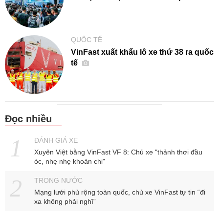
QUỐC TẾ
VinFast xuất khẩu lô xe thứ 38 ra quốc
tế
Đọc nhiều
ĐÁNH GIÁ XE
Xuyên Việt bằng VinFast VF 8: Chủ xe "thảnh thơi đầu
óc, nhẹ nhẹ khoản chi"
TRONG NƯỚC
Mạng lưới phủ rộng toàn quốc, chủ xe VinFast tự tin “đi
xa không phải nghĩ”