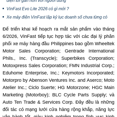
điện tới gần hơn với người dùng
VinFast Evo Lite 2026 có gì mới ?
Xe máy điện VinFast lập kỷ lục doanh số chưa từng có
Để triển khai kế hoạch ra mắt sản phẩm vào tháng
6/2026, VinFast tiếp tục hợp tác với các đại lý phân
phối xe máy hàng đầu Philippines bao gồm Wheeltek
Motor Sales Corporation; Gentrade International
Phils., Inc. (Transcycle); Superbikes Corporation;
Motoxpress Sales Corporation; FMN Industrial Corp.;
Eduhome Enterprise, Inc.; Keymotors Incorporated;
Motorpro by Abenson Ventures Inc. and Aserco; Moto
Atelier Inc.; Ciclo Suerte; HG Motorzone; HGC Main
Marketing (Motorboy); BLC Cycle Parts Supply; và
Auto Ten Trade & Services Corp. Đây đều là những
đối tác có mạng lưới cửa hàng rộng khắp, năng lực
vận hành tốt, giàu kinh nghiệm trong lĩnh vực kinh