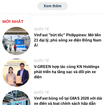
toàn cầu.
Xem thêm
MỚI NHẤT
QUỐC TẾ
VinFast "bứt tốc" Philippines: Mở liền
21 đại lý, phủ sóng xe điện Đông Nam
Á!
QUỐC TẾ
V-GREEN hợp tác cùng KN Holdings
phát triển hạ tầng sạc và đổi pin xe
điện
QUỐC TẾ
VinFast bùng nổ tại GIIAS 2026 với dải
xe điện và loạt chính sách hấp dẫn