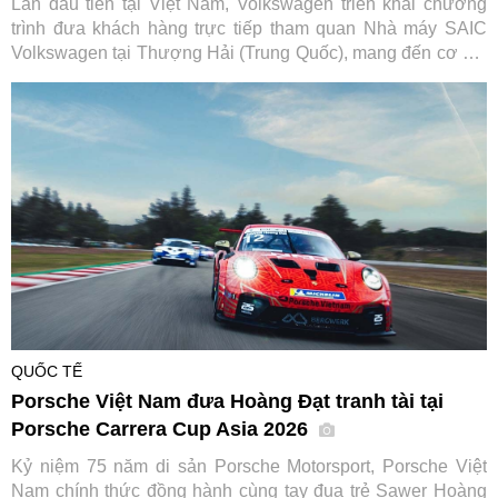
Lần đầu tiên tại Việt Nam, Volkswagen triển khai chương
trình đưa khách hàng trực tiếp tham quan Nhà máy SAIC
Volkswagen tại Thượng Hải (Trung Quốc), mang đến cơ hội
tìm hiểu quy trình sản xuất và các tiêu chuẩn toàn cầu phía
sau mỗi chiếc xe của thương hiệu Đức.
QUỐC TẾ
Porsche Việt Nam đưa Hoàng Đạt tranh tài tại
Porsche Carrera Cup Asia 2026
Kỷ niệm 75 năm di sản Porsche Motorsport, Porsche Việt
Nam chính thức đồng hành cùng tay đua trẻ Sawer Hoàng