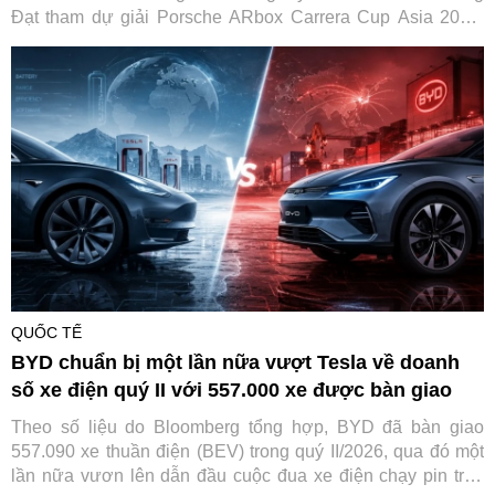
Đạt tham dự giải Porsche ARbox Carrera Cup Asia 2026.
Đây là lần đầu tiên một tay đua Việt Nam tranh tài tại đấu
trường danh giá này, đồng thời đánh dấu cột mốc mới trong
hành trình phát triển văn hóa xe thể thao của Porsche tại
Việt Nam.
QUỐC TẾ
BYD chuẩn bị một lần nữa vượt Tesla về doanh
số xe điện quý II với 557.000 xe được bàn giao
Theo số liệu do Bloomberg tổng hợp, BYD đã bàn giao
557.090 xe thuần điện (BEV) trong quý II/2026, qua đó một
lần nữa vươn lên dẫn đầu cuộc đua xe điện chạy pin trên