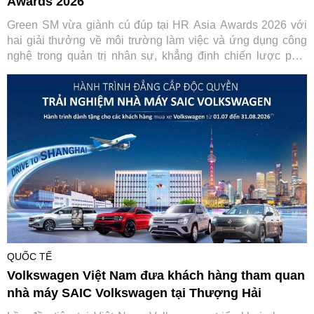
Awards 2026
Green SM vừa giành cú đúp tại HR Asia Awards 2026 với
hai giải thưởng về môi trường làm việc và ứng dụng công
nghệ trong quản trị nhân sự, khẳng định chiến lược phát
triển con người gắn với chuyển đổi số.
QUỐC TẾ
Volkswagen Việt Nam đưa khách hàng tham quan
nhà máy SAIC Volkswagen tại Thượng Hải