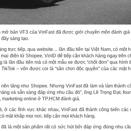
dịch mở bán VF3 của VinFast đã được giới chuyên môn đánh giá
 đầy sáng tạo.
ng trực tiếp, qua website… lần đầu tiên tại Việt Nam, có một 
mại điện tử Shopee, VinID để tiếp cận khách hàng ngay trên c
g là lần đầu tiên mà có một mẫu xe được “chốt đơn” qua hình 
 TikTok – vốn được coi là “sân chơi độc quyền” của các mặt 
ng nền tảng như Shopee. Nhưng VinFast đã làm và làm thành c
 hàng và sẵn sàng đáp ứng nhu cầu đó”, ông Lê Trọng Đạt, fou
h, marketing online ở TP.HCM đánh giá.
L ở các lĩnh vực khác nhau, VinFast đã thành công biến các
có mặt khắp mọi nơi, tiếp cận mọi khách hàng.
 đã là một sản phẩm rất có sức hút bởi đáp ứng đúng nhu cầ