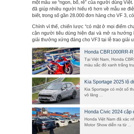
một mẫu xe “ngon, bổ, rẻ” của người dùng Việt.
đã giúp nhiều người hiểu rõ hơn về mẫu xe đi
biết, trong số gần 28.000 đơn hàng cho VF 3, có
Chính vì thế, chiến lược “có mặt ở mọi điểm c
cận người tiêu dùng hiện đại và mở ra hướng 
giải thưởng xứng đáng cho VF3 tại lễ trao giải uy 
Honda CBR1000RR-R Fir
Tại Việt Nam, Honda CBR
màu sắc đỏ xanh trắng tru
Kia Sportage 2025 lộ di
Kia Sportage có một số th
vô lăng ...
Honda Civic 2024 cập 
Honda Việt Nam đã xác nh
Motor Show diễn ra từ ...