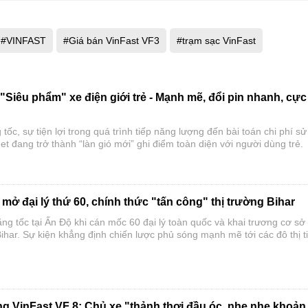
#VINFAST
#Giá bán VinFast VF3
#trạm sạc VinFast
 "Siêu phẩm" xe điện giới trẻ - Mạnh mẽ, đổi pin nhanh, cực
tốc, sự tiện lợi trong quá trình tiếp năng lượng đến bài toán chi phí sử
et đang trở thành “làn gió mới” ghi điểm toàn diện với người dùng trẻ.
mở đại lý thứ 60, chính thức "tấn công" thị trường Bihar
tăng tốc tại Ấn Độ khi cán mốc 60 đại lý toàn quốc và khai trương cơ sở
ihar. Sự kiện khẳng định chiến lược phủ sóng mạnh mẽ tới các đô thị 
hố cấp 2, cấp 3, mang giải pháp di chuyển điện hóa cao cấp đến gần 
ng.
ng VinFast VF 8: Chủ xe "thảnh thơi đầu óc, nhẹ nhẹ khoản