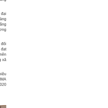
 đại
hàng
hắng
ương
 đối
 đạt
 nên
g xã
hiệu
 MMA
2020