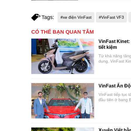
Tags:
#xe điện VinFast
#VinFast VF3
CÓ THỂ BẠN QUAN TÂM
VinFast Kinet:
tiết kiệm
Từ khả năng tăng 
dụng, VinFast Kin
VinFast Ấn Độ 
VinFast tiếp tục 
đầu tiên ở bang B
năng đến thành p
với người tiêu dù
Xuyên Việt bằ