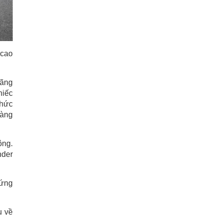
 cao
hãng
hiếc
thức
hàng
ông.
nder
 ứng
u về