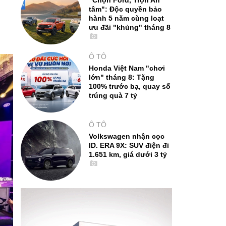
"Chọn Ford, Trọn An
tâm": Độc quyền bảo
hành 5 năm cùng loạt
ưu đãi "khủng" tháng 8
Ô TÔ
Honda Việt Nam "chơi
lớn" tháng 8: Tặng
100% trước bạ, quay số
trúng quà 7 tỷ
Ô TÔ
Volkswagen nhận cọc
ID. ERA 9X: SUV điện đi
1.651 km, giá dưới 3 tỷ