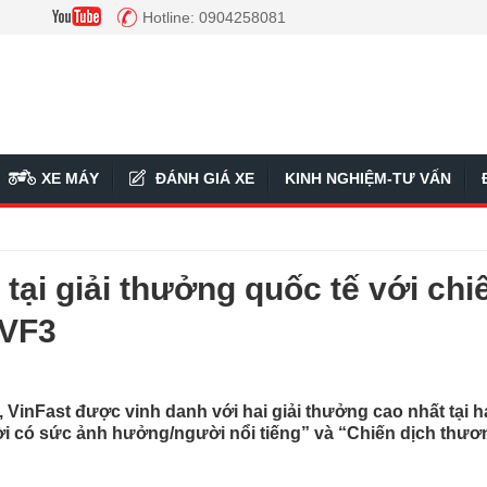
Hotline: 0904258081
XE MÁY
ĐÁNH GIÁ XE
KINH NGHIỆM-TƯ VẤN
tại giải thưởng quốc tế với chi
 VF3
 VinFast được vinh danh với hai giải thưởng cao nhất tại h
ời có sức ảnh hưởng/người nổi tiếng” và “Chiến dịch thươ