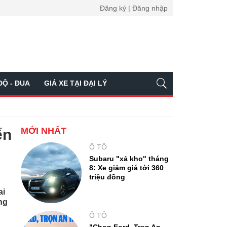
Đăng ký | Đăng nhập
ĐỘ - ĐUA
GIÁ XE TẠI ĐẠI LÝ
MỚI NHẤT
ến
Ô TÔ
Subaru "xả kho" tháng
8: Xe giảm giá tới 360
triệu đồng
ai
ng
Ô TÔ