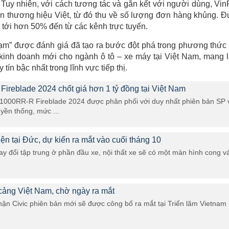
 Tuy nhiên, với cách tương tác và gắn kết với người dùng, Vin
ện thương hiệu Việt, từ đó thu về số lượng đơn hàng khủng. 
 tới hơn 50% đến từ các kênh trực tuyến.
hạm” được đánh giá đã tạo ra bước đột phá trong phương thức 
kinh doanh mới cho ngành ô tô – xe máy tại Việt Nam, mang l
tín bậc nhất trong lĩnh vực tiếp thị.
eblade 2024 chốt giá hơn 1 tỷ đồng tại Việt Nam
1000RR-R Fireblade 2024 được phân phối với duy nhất phiên bản SP 
yền thống, mức ...
ện tại Đức, dự kiến ra mắt vào cuối tháng 10
ay đổi tập trung ở phần đầu xe, nội thất xe sẽ có một màn hình cong v
cảng Việt Nam, chờ ngày ra mắt
ận Civic phiên bản mới sẽ được công bố ra mắt tại Triển lãm Vietnam