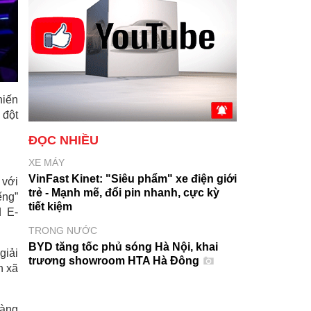
hiến
 đột
ĐỌC NHIỀU
XE MÁY
VinFast Kinet: "Siêu phẩm" xe điện giới
 với
trẻ - Mạnh mẽ, đổi pin nhanh, cực kỳ
ếng”
tiết kiệm
d E-
TRONG NƯỚC
BYD tăng tốc phủ sóng Hà Nội, khai
giải
trương showroom HTA Hà Đông
n xã
hàng