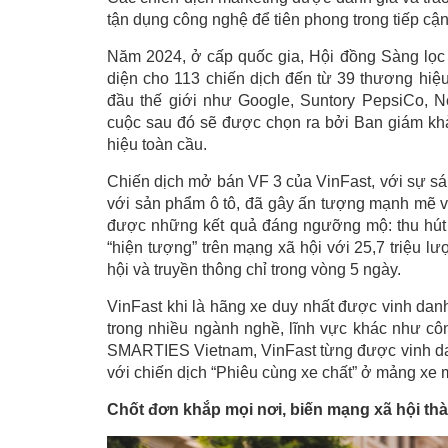
tận dụng công nghệ để tiên phong trong tiếp cận
Năm 2024, ở cấp quốc gia, Hội đồng Sàng lọc đ
diện cho 113 chiến dịch đến từ 39 thương hiệu 
đầu thế giới như Google, Suntory PepsiCo,
cuộc sau đó sẽ được chọn ra bởi Ban giám khả
hiệu toàn cầu.
Chiến dịch mở bán VF 3 của VinFast, với sự sá
với sản phẩm ô tô, đã gây ấn tượng mạnh mẽ vớ
được những kết quả đáng ngưỡng mộ: thu hút 
“hiện tượng” trên mạng xã hội với 25,7 triệu lư
hội và truyền thông chỉ trong vòng 5 ngày.
VinFast khi là hãng xe duy nhất được vinh d
trong nhiều ngành nghề, lĩnh vực khác như 
SMARTIES Vietnam, VinFast từng được vinh da
với chiến dịch “Phiêu cùng xe chất” ở mảng xe 
Chốt đơn khắp mọi nơi, biến mạng xã hội th