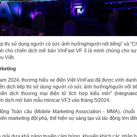
ếp thị sử dụng người có sức ảnh hưởng/người nổi tiếng” và “C
ành cho chiến dịch mở bán VinFast VF 3 là minh chứng cho sự
u Việt.
rketing
nam 2024, thương hiệu xe điện Việt VinFast đã được vinh danh
iến dịch tiếp thị sử dụng người có sức ảnh hưởng/người nổi ti
Chiến dịch thương mại điện tử tích hợp kiểu mới” (Integrate
ến dịch mở bán mẫu minicar VF3 vào tháng 5/2024.
ộng Toàn cầu (Mobile Marketing Association - MMA), chuỗi 
 marketing đột phá, thể hiện sự sáng tạo và tác động lớn đế
o giải dựa khả năng truyền cảm hứng, khuyến khích các nhãn 