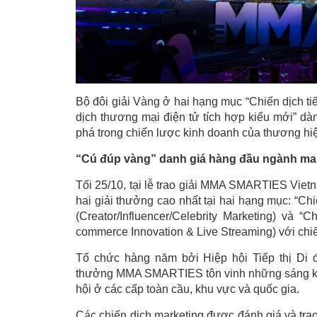
Bộ đôi giải Vàng ở hai hạng mục “Chiến dịch ti
dịch thương mại điện tử tích hợp kiểu mới” d
phá trong chiến lược kinh doanh của thương hiệ
“Cú đúp vàng” danh giá hàng đầu ngành ma
Tối 25/10, tại lễ trao giải MMA SMARTIES Viet
hai giải thưởng cao nhất tại hai hạng mục: “Ch
(Creator/Influencer/Celebrity Marketing) và “
commerce Innovation & Live Streaming) với chi
Tổ chức hàng năm bởi Hiệp hội Tiếp thị Di đ
thưởng MMA SMARTIES tôn vinh những sáng kiến
hội ở các cấp toàn cầu, khu vực và quốc gia.
Các chiến dịch marketing được đánh giá và tra