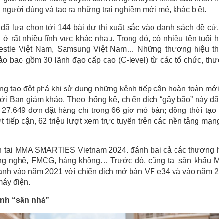
 người dùng và tạo ra những trải nghiệm mới mẻ, khác biệt​.
ã lựa chọn tới 144 bài dự thi xuất sắc vào danh sách đề cử,
ở rất nhiều lĩnh vực khác nhau. Trong đó, có nhiều tên tuổi 
 Nestle Việt Nam, Samsung Việt Nam… Những thương hiệu t
o bao gồm 30 lãnh đạo cấp cao (C-level) từ các tổ chức, th
ng tạo đột phá khi sử dụng những kênh tiếp cận hoàn toàn mới
i Ban giám khảo. Theo thống kê, chiến dịch “gây bão” này đã
27.649 đơn đặt hàng chỉ trong 66 giờ mở bán; đồng thời tạo
ợt tiếp cận, 62 triệu lượt xem trực tuyến trên các nền tảng mạn
anh tại MMA SMARTIES Vietnam 2024, đánh bại cả các thương 
công nghệ, FMCG, hàng không… Trước đó, cũng tại sân khấu
nh vào năm 2021 với chiến dịch mở bán VF e34 và vào năm 
máy điện.
ành “sân nhà”