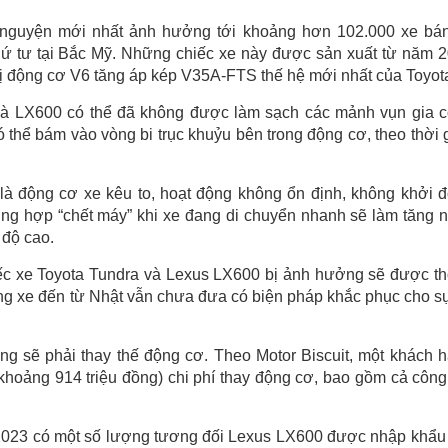
ự nguyện mới nhất ảnh hưởng tới khoảng hơn 102.000 xe bán
hứ tư tại Bắc Mỹ. Những chiếc xe này được sản xuất từ năm 
ị động cơ V6 tăng áp kép V35A-FTS thế hệ mới nhất của Toyot
và LX600 có thể đã không được làm sạch các mảnh vụn gia 
 thể bám vào vòng bi trục khuỷu bên trong động cơ, theo thời 
là động cơ xe kêu to, hoạt động không ổn định, không khởi 
ờng hợp “chết máy” khi xe đang di chuyển nhanh sẽ làm tăng 
 độ cao.
ếc xe Toyota Tundra và Lexus LX600 bị ảnh hưởng sẽ được t
 Hãng xe đến từ Nhật vẫn chưa đưa có biện pháp khắc phục cho s
ng sẽ phải thay thế động cơ. Theo Motor Biscuit, một khách 
khoảng 914 triệu đồng) chi phí thay động cơ, bao gồm cả công
-2023 có một số lượng tương đối Lexus LX600 được nhập khẩu