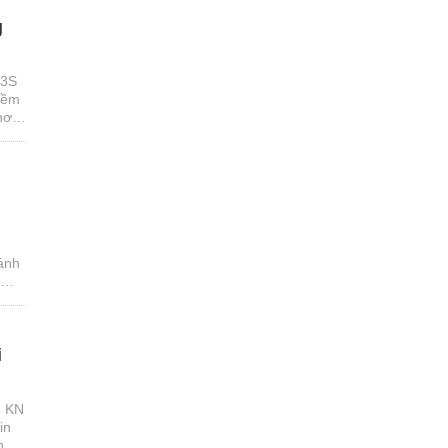
g
 3S
tiềm
hơn
n
đánh
i
n KN
in
h