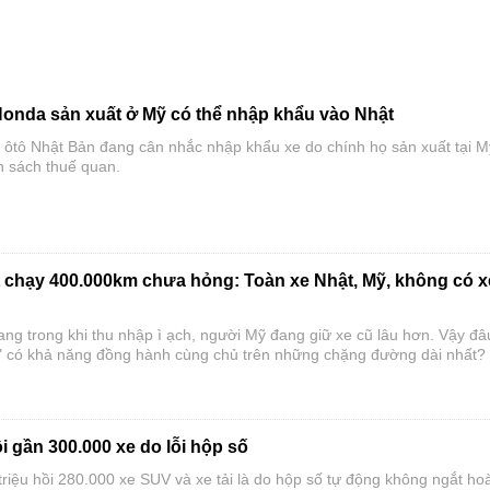
Honda sản xuất ở Mỹ có thể nhập khẩu vào Nhật
 ôtô Nhật Bản đang cân nhắc nhập khẩu xe do chính họ sản xuất tại M
h sách thuế quan.
t chạy 400.000km chưa hỏng: Toàn xe Nhật, Mỹ, không có x
ang trong khi thu nhập ì ạch, người Mỹ đang giữ xe cũ lâu hơn. Vậy đâ
 có khả năng đồng hành cùng chủ trên những chặng đường dài nhất?
ồi gần 300.000 xe do lỗi hộp số
triệu hồi 280.000 xe SUV và xe tải là do hộp số tự động không ngắt ho