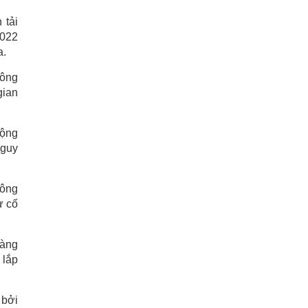
 tải
2022
a.
công
gian
động
nguy
hông
ự cố
hàng
 lắp
 bởi