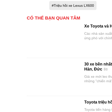
#Triệu hồi xe Lexus LX600
CÓ THỂ BẠN QUAN TÂM
Xe Toyota và 
Các nhà sản xuất
ứng phó với chín
30 xe bền nhấ
Hàn, Đức
Giá xe mới leo th
những "chiến mã"
Toyota triệu h
Toyota tiến hàng 