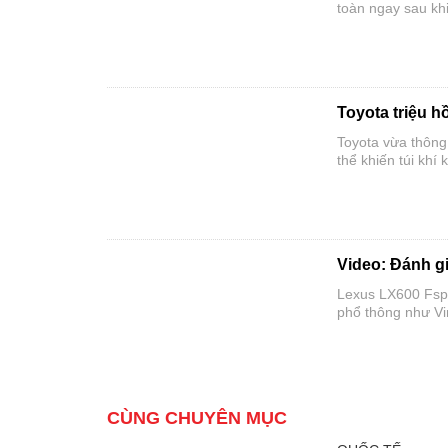
toàn ngay sau kh
Toyota triệu hồ
Toyota vừa thông 
thể khiến túi khí
Video: Đánh g
Lexus LX600 Fspor
phổ thông như Vi
CÙNG CHUYÊN MỤC