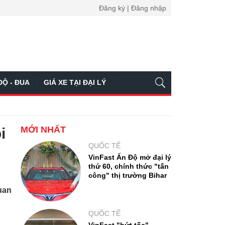
Đăng ký | Đăng nhập
ĐỘ - ĐUA
GIÁ XE TẠI ĐẠI LÝ
MỚI NHẤT
i
QUỐC TẾ
VinFast Ấn Độ mở đại lý
thứ 60, chính thức "tấn
công" thị trường Bihar
quan
QUỐC TẾ