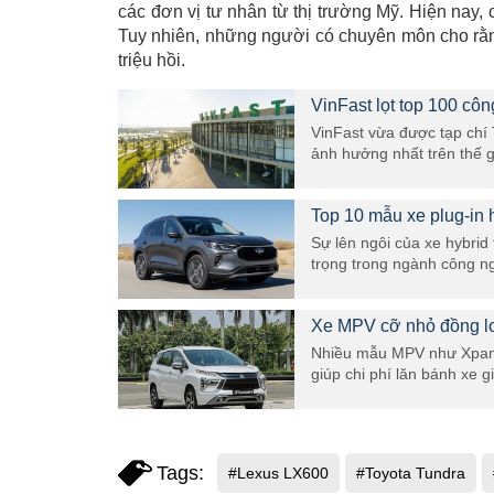
các đơn vị tư nhân từ thị trường Mỹ. Hiện nay,
Tuy nhiên, những người có chuyên môn cho rằ
triệu hồi.
VinFast lọt top 100 côn
VinFast vừa được tạp chí
ảnh hưởng nhất trên thế gi
Top 10 mẫu xe plug-in 
Sự lên ngôi của xe hybri
trọng trong ngành công ng
Xe MPV cỡ nhỏ đồng loạ
Nhiều mẫu MPV như Xpande
giúp chi phí lăn bánh xe gi
Tags:
#Lexus LX600
#Toyota Tundra