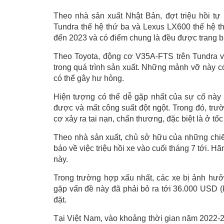
Theo nhà sản xuất Nhật Bản, đợt triệu hồi t
Tundra thế hệ thứ ba và Lexus LX600 thế hệ t
đến 2023 và có điểm chung là đều được trang b
Theo Toyota, động cơ V35A-FTS trên Tundra 
trong quá trình sản xuất. Những mảnh vỡ này có
có thể gây hư hỏng.
Hiện tượng có thể dễ gặp nhất của sự cố này 
được và mất công suất đột ngột. Trong đó, trư
cơ xảy ra tai nạn, chấn thương, đặc biệt là ở tốc
Theo nhà sản xuất, chủ sở hữu của những chi
báo về việc triệu hồi xe vào cuối tháng 7 tới.
này.
Trong trường hợp xấu nhất, các xe bị ảnh hưở
gặp vấn đề này đã phải bỏ ra tới 36.000 USD (
đặt.
Tại Việt Nam, vào khoảng thời gian năm 2022