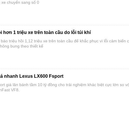
i xe chuyển sang số 0
i hơn 1 triệu xe trên toàn cầu do lỗi túi khí
báo triệu hồi 1,12 triệu xe trên toàn cầu để khắc phục vì lỗi cảm biến 
 không bung theo thiết kế
iá nhanh Lexus LX600 Fsport
t giá lăn bánh tầm 10 tỷ đồng cho trải nghiệm khác biệt cực lớn so vớ
nFast VF8.