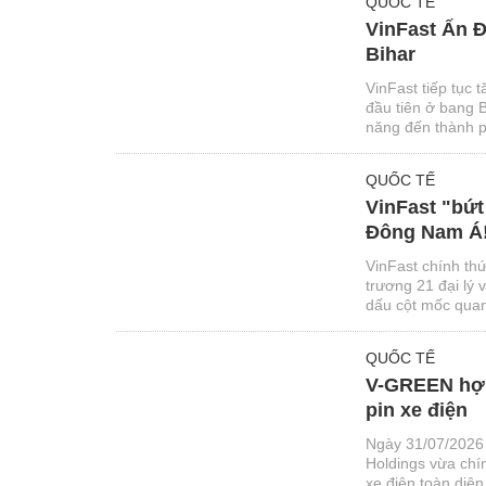
QUỐC TẾ
VinFast Ấn Đ
Bihar
VinFast tiếp tục 
đầu tiên ở bang B
năng đến thành p
với người tiêu dù
QUỐC TẾ
VinFast "bứt 
Đông Nam Á
VinFast chính thứ
trương 21 đại lý 
dấu cột mốc quan 
trong những thị 
QUỐC TẾ
V-GREEN hợp 
pin xe điện
Ngày 31/07/2026 
Holdings vừa chín
xe điện toàn diện