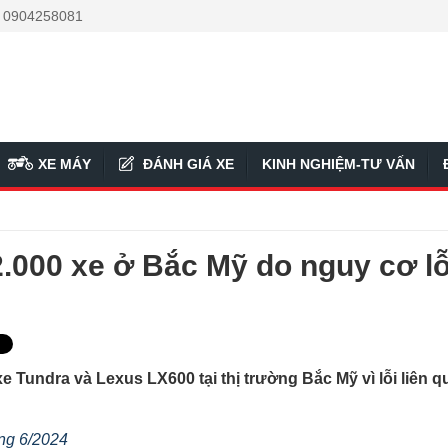
: 0904258081
XE MÁY
ĐÁNH GIÁ XE
KINH NGHIỆM-TƯ VẤN
2.000 xe ở Bắc Mỹ do nguy cơ lỗ
e Tundra và Lexus LX600 tại thị trường Bắc Mỹ vì lỗi liên 
áng 6/2024