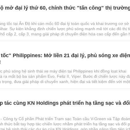
ộ mở đại lý thứ 60, chính thức "tấn công" thị trườn
tăng tốc tại Ấn Độ khi cán mốc 60 đại lý toàn quốc và khai trương cơ sở
ihar. Sự kiện khẳng định chiến lược phủ sóng mạnh mẽ tới các đô thị 
hố cấp 2, cấp 3, mang giải pháp di chuyển điện hóa cao cấp đến gần 
ng.
tốc" Philippines: Mở liền 21 đại lý, phủ sóng xe điệ
!
c phủ sóng hệ sinh thái xe máy điện tại Philippines khi đồng loạt khai
và ra mắt bộ ba sản phẩm Evo, Feliz II, Viper. Bước đi chiến lược này 
trọng, đưa giải pháp di chuyển xanh, hiện đại và tiết kiệm đến với một
trường xe hai bánh lớn nhất Đông Nam Á.
tác cùng KN Holdings phát triển hạ tầng sạc và đổ
- Công ty Cổ phần Phát triển Trạm sạc Toàn cầu V-Green và Tập đoà
h thức bắt tay hợp tác chiến lược nhằm phát triển hạ tầng sạc và đổi p
 tại hệ sinh thái các dự án của KN Holdings, góp phần nâng tầm tiện íc