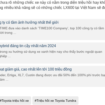
 chưa rõ những chiếc xe này có nằm trong diện triệu hồi hay kh
ng nhiều khả năng sẽ có những chiếc LX600 tại Việt Nam sẽ 
g ty có tầm ảnh hưởng nhất thế giới
 TIME đưa vào danh sách 'TIME100 Company', top 100 công ty có tầm
ới trong ...
hybrid đáng tin cậy nhất năm 2024
d trong xu hướng sử dụng xe xanh hiện nay cho thấy bước ngoặt quan
hiệp ...
t giảm giá, cao nhất lên tới 100 triệu đồng
r, Ertiga, XL7, Custin đang được ưu đãi 50% đến 100% phí trước bạ
ảm ...
#Toyota triệu hồi xe
#Triệu hồi xe Toyota Tundra