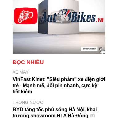
ĐỌC NHIỀU
XE MÁY
VinFast Kinet: "Siêu phẩm" xe điện giới
trẻ - Mạnh mẽ, đổi pin nhanh, cực kỳ
tiết kiệm
TRONG NƯỚC
BYD tăng tốc phủ sóng Hà Nội, khai
trương showroom HTA Hà Đông