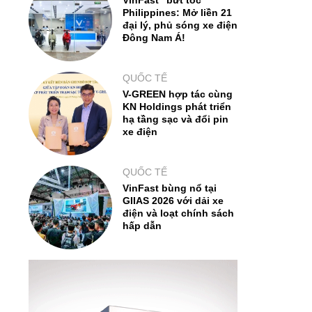
VinFast "bứt tốc"
Philippines: Mở liền 21
đại lý, phủ sóng xe điện
Đông Nam Á!
QUỐC TẾ
V-GREEN hợp tác cùng
KN Holdings phát triển
hạ tầng sạc và đổi pin
xe điện
QUỐC TẾ
VinFast bùng nổ tại
GIIAS 2026 với dải xe
điện và loạt chính sách
hấp dẫn