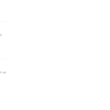
có
i xe