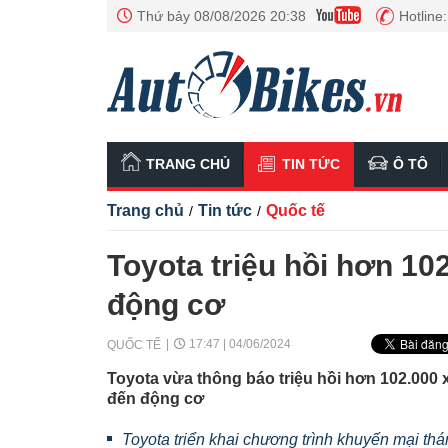
Thứ bảy 08/08/2026 20:38
Hotline
TRANG CHỦ
TIN TỨC
Ô TÔ
Trang chủ
Tin tức
Quốc tế
/
/
Toyota triệu hồi hơn 10
động cơ
17:47 | 04/06/2024
QUỐC TẾ
Toyota vừa thông báo triệu hồi hơn 102.000 x
đến động cơ
Toyota triển khai chương trình khuyến mại th