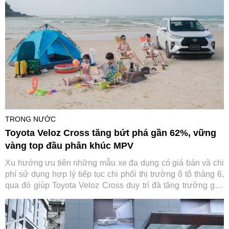
TRONG NƯỚC
Toyota Veloz Cross tăng bứt phá gần 62%, vững
vàng top đầu phân khúc MPV
Xu hướng ưu tiên những mẫu xe đa dụng có giá bán và chi
phí sử dụng hợp lý tiếp tục chi phối thị trường ô tô tháng 6,
qua đó giúp Toyota Veloz Cross duy trì đà tăng trưởng gần
62% sau nửa đầu năm 2026.