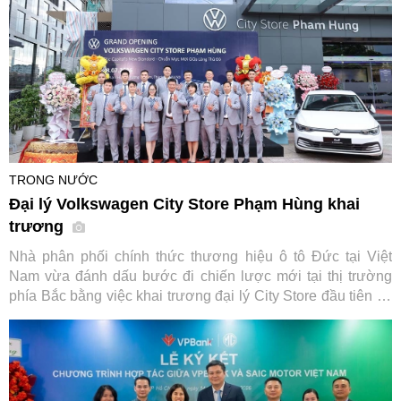
TRONG NƯỚC
Đại lý Volkswagen City Store Phạm Hùng khai
trương
Nhà phân phối chính thức thương hiệu ô tô Đức tại Việt
Nam vừa đánh dấu bước đi chiến lược mới tại thị trường
phía Bắc bằng việc khai trương đại lý City Store đầu tiên tại
Hà Nội, đi kèm chương trình kích cầu mua sắm hấp dẫn áp
dụng cho loạt dòng xe chủ lực.