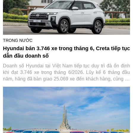
TRONG NƯỚC
Hyundai bán 3.746 xe trong tháng 6, Creta tiếp tục
dẫn đầu doanh số
Doanh số Hyundai tại Việt Nam tiếp tục duy trì đà ổn định
khi đạt 3.746 xe trong tháng 6/2026. Lũy kế 6 tháng đầu
năm, hãng đã bàn giao 25.069 xe đến khách hàng, củng cố
vị thế trong nhóm thương hiệu ô tô bán chạy nhất thị trường.