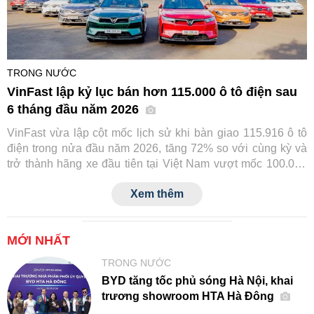
TRONG NƯỚC
VinFast lập kỷ lục bán hơn 115.000 ô tô điện sau
6 tháng đầu năm 2026
VinFast vừa lập cột mốc lịch sử khi bàn giao 115.916 ô tô
điện trong nửa đầu năm 2026, tăng 72% so với cùng kỳ và
trở thành hãng xe đầu tiên tại Việt Nam vượt mốc 100.000
xe chỉ trong 6 tháng. Thành tích này tiếp tục củng cố vị thế
Xem thêm
số một của VinFast trên thị trường ô tô trong nước.
MỚI NHẤT
TRONG NƯỚC
BYD tăng tốc phủ sóng Hà Nội, khai
trương showroom HTA Hà Đông