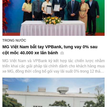
TRONG NƯỚC
MG Việt Nam bắt tay VPBank, tung vay 0% sau
cột mốc 40.000 xe lăn bánh
MG Việt Nam và VPBank ký kết hợp tác chiến lược nhằm
triển khai các giải pháp tài chính dành cho khách hàng mua
xe MG, đồng thời công bố gói vay lãi suất 0% trong 12 tháng
đầu. Sự kiện diễn ra trong bối cảnh thương hiệu ô tô này
vừa đạt cột mốc 40.000 xe lăn bánh tại Việt Nam.