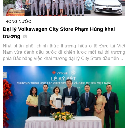
TRONG NƯỚC
Đại lý Volkswagen City Store Phạm Hùng khai
trương
Nhà phân phối chính thức thương hiệu ô tô Đức tại Việt
Nam vừa đánh dấu bước đi chiến lược mới tại thị trường
phía Bắc bằng việc khai trương đại lý City Store đầu tiên tại
Hà Nội, đi kèm chương trình kích cầu mua sắm hấp dẫn áp
dụng cho loạt dòng xe chủ lực.