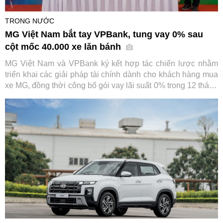
TRONG NƯỚC
MG Việt Nam bắt tay VPBank, tung vay 0% sau
cột mốc 40.000 xe lăn bánh
MG Việt Nam và VPBank ký kết hợp tác chiến lược nhằm
triển khai các giải pháp tài chính dành cho khách hàng mua
xe MG, đồng thời công bố gói vay lãi suất 0% trong 12 tháng
đầu. Sự kiện diễn ra trong bối cảnh thương hiệu ô tô này
vừa đạt cột mốc 40.000 xe lăn bánh tại Việt Nam.