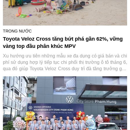
TRONG NƯỚC
Toyota Veloz Cross tăng bứt phá gần 62%, vững
vàng top đầu phân khúc MPV
Xu hướng ưu tiên những mẫu xe đa dụng có giá bán và chi
phí sử dụng hợp lý tiếp tục chi phối thị trường ô tô tháng 6,
qua đó giúp Toyota Veloz Cross duy trì đà tăng trưởng gần
62% sau nửa đầu năm 2026.