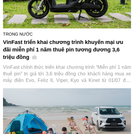
TRONG NƯỚC
VinFast triển khai chương trình khuyến mại ưu
đãi miễn phí 1 năm thuê pin tương đương 3,6
triệu đồng
VinFast chính thức triển khai chương trình “Miễn phí 1 năm
thuê pin” trị giá tới 3,6 triệu đồng cho khách hàng mua xe
máy điện Evo, Feliz II, Viper, Kyo và Kinet từ 01/07 đến
31/08/2026. Ưu đãi áp dụng linh hoạt và được cộng dồn
đồng thời với các chính sách giảm giá, hỗ trợ lệ phí trước bạ
hiện hành.