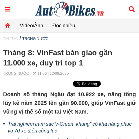
Video/Ảnh
Đọc nhiều
/
TIN TỨC
TRONG NƯỚC
Tháng 8: VinFast bàn giao gần
11.000 xe, duy trì top 1
TRONG NƯỚC
11:06 | 12/09/2025
Doanh số tháng Ngâu đạt 10.922 xe, nâng tổng
lũy kế năm 2025 lên gần 90.000, giúp VinFast giữ
vững vị thế số một tại Việt Nam.
Trải nghiệm trạm sạc V-Green “khủng” có khả năng phục
vụ 70 xe điện cùng lúc