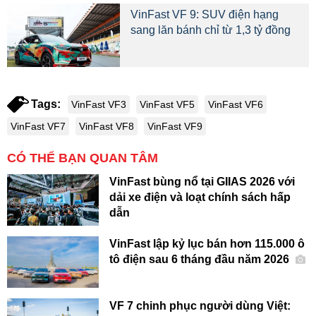
VinFast VF 9: SUV điện hạng
sang lăn bánh chỉ từ 1,3 tỷ đồng
Tags:
VinFast VF3
VinFast VF5
VinFast VF6
VinFast VF7
VinFast VF8
VinFast VF9
CÓ THỂ BẠN QUAN TÂM
VinFast bùng nổ tại GIIAS 2026 với
dải xe điện và loạt chính sách hấp
dẫn
VinFast lập kỷ lục bán hơn 115.000 ô
tô điện sau 6 tháng đầu năm 2026
VF 7 chinh phục người dùng Việt: