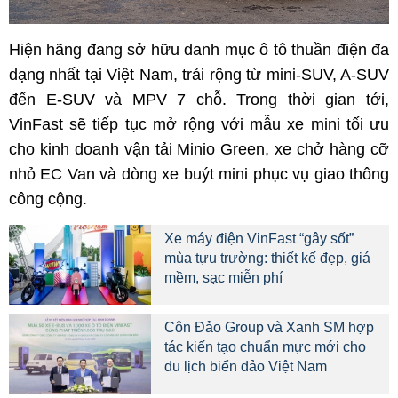
Hiện hãng đang sở hữu danh mục ô tô thuần điện đa
dạng nhất tại Việt Nam, trải rộng từ mini-SUV, A-SUV
đến E-SUV và MPV 7 chỗ. Trong thời gian tới,
VinFast sẽ tiếp tục mở rộng với mẫu xe mini tối ưu
cho kinh doanh vận tải Minio Green, xe chở hàng cỡ
nhỏ EC Van và dòng xe buýt mini phục vụ giao thông
công cộng.
Xe máy điện VinFast “gây sốt”
mùa tựu trường: thiết kế đẹp, giá
mềm, sạc miễn phí
Côn Đảo Group và Xanh SM hợp
tác kiến tạo chuẩn mực mới cho
du lịch biển đảo Việt Nam