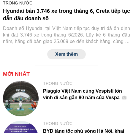
TRONG NƯỚC
Hyundai bán 3.746 xe trong tháng 6, Creta tiếp tục
dẫn đầu doanh số
Doanh số Hyundai tại Việt Nam tiếp tục duy trì đà ổn định
khi đạt 3.746 xe trong tháng 6/2026. Lũy kế 6 tháng đầu
năm, hãng đã bàn giao 25.069 xe đến khách hàng, củng cố
vị thế trong nhóm thương hiệu ô tô bán chạy nhất thị trường.
Xem thêm
MỚI NHẤT
TRONG NƯỚC
Piaggio Việt Nam cùng Vespisti tôn
vinh di sản gần 80 năm của Vespa
TRONG NƯỚC
BYD tăng tốc phủ sóng Hà Nội, khai