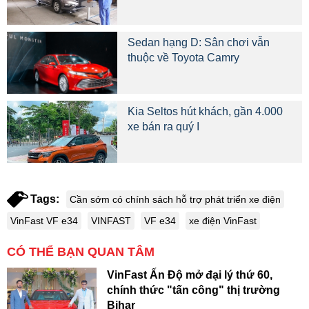
Sedan hạng D: Sân chơi vẫn
thuộc về Toyota Camry
Kia Seltos hút khách, gần 4.000
xe bán ra quý I
Tags:
Cần sớm có chính sách hỗ trợ phát triển xe điện
VinFast VF e34
VINFAST
VF e34
xe điện VinFast
CÓ THỂ BẠN QUAN TÂM
VinFast Ấn Độ mở đại lý thứ 60,
chính thức "tấn công" thị trường
Bihar