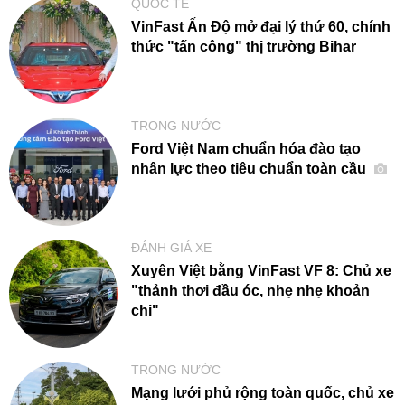
QUỐC TẾ
VinFast Ấn Độ mở đại lý thứ 60, chính
thức "tấn công" thị trường Bihar
TRONG NƯỚC
Ford Việt Nam chuẩn hóa đào tạo
nhân lực theo tiêu chuẩn toàn cầu
ĐÁNH GIÁ XE
Xuyên Việt bằng VinFast VF 8: Chủ xe
"thảnh thơi đầu óc, nhẹ nhẹ khoản
chi"
TRONG NƯỚC
Mạng lưới phủ rộng toàn quốc, chủ xe