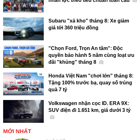
nhân lực theo tiêu chuẩn toàn cầu
Subaru "xả kho" tháng 8: Xe giảm
giá tới 360 triệu đồng
"Chọn Ford, Trọn An tâm": Độc
quyền bảo hành 5 năm cùng loạt ưu
đãi "khủng" tháng 8
Honda Việt Nam "chơi lớn" tháng 8:
Tặng 100% trước bạ, quay số trúng
quà 7 tỷ
Volkswagen nhận cọc ID. ERA 9X:
SUV điện đi 1.651 km, giá dưới 3 tỷ
MỚI NHẤT