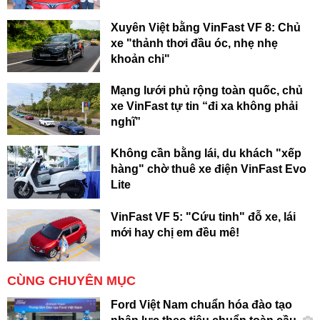
Xuyên Việt bằng VinFast VF 8: Chủ
xe "thảnh thơi đầu óc, nhẹ nhẹ
khoản chi"
Mạng lưới phủ rộng toàn quốc, chủ
xe VinFast tự tin “đi xa không phải
nghĩ”
Không cần bằng lái, du khách "xếp
hàng" chờ thuê xe điện VinFast Evo
Lite
VinFast VF 5: "Cứu tinh" đỗ xe, lái
mới hay chị em đều mê!
CÙNG CHUYÊN MỤC
Ford Việt Nam chuẩn hóa đào tạo