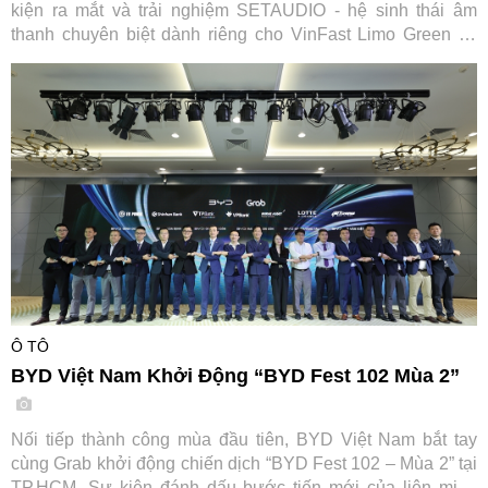
kiện ra mắt và trải nghiệm SETAUDIO - hệ sinh thái âm
thanh chuyên biệt dành riêng cho VinFast Limo Green và
MPV7, mang đến cơ hội so sánh thực tế cùng ưu đãi "Thu
cũ đổi mới" tiết kiệm tới 7,2 triệu đồng.
Ô TÔ
BYD Việt Nam Khởi Động “BYD Fest 102 Mùa 2”
Nối tiếp thành công mùa đầu tiên, BYD Việt Nam bắt tay
cùng Grab khởi động chiến dịch “BYD Fest 102 – Mùa 2” tại
TP.HCM. Sự kiện đánh dấu bước tiến mới của liên minh