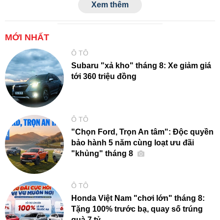
Xem thêm
MỚI NHẤT
Ô TÔ
Subaru "xả kho" tháng 8: Xe giảm giá
tới 360 triệu đồng
Ô TÔ
"Chọn Ford, Trọn An tâm": Độc quyền
bảo hành 5 năm cùng loạt ưu đãi
"khủng" tháng 8
Ô TÔ
Honda Việt Nam "chơi lớn" tháng 8:
Tặng 100% trước bạ, quay số trúng
quà 7 tỷ