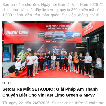
Sau ba năm chờ đợi, Ngày hội Bán tải Việt Nam 2026 đã
chính thức tái xuất đầy ấn tượng, quy tụ 350 chiến mã cùng
1.000 thành viên trên toàn quốc. Sự kiện không chỉ thỏa
lòng người đam mê mà còn ghi dấu ấn đậm nét của Ford
Việt Nam trong hành trình gắn kết và lan tỏa giá trị tích cực
cho cộng đồng.
Ô TÔ
Setcar Ra Mắt SETAUDIO: Giải Pháp Âm Thanh
Chuyên Biệt Cho VinFast Limo Green & MPV7
Từ ngày 22 đến 24/7/2026, Setcar chính thức tổ chức sự