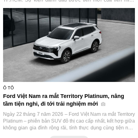
cùng các đối tác tài chính và hạ tầng sạc, hướng tới thúc
đẩy chuyển đổi xanh cho ngành vận tải dịch vụ tại Việt Nam.
Ô TÔ
Ford Việt Nam ra mắt Territory Platinum, nâng
tầm tiện nghi, đi tới trải nghiệm mới
Ngày 22 tháng 7 năm 2026 – Ford Việt Nam ra mắt Territory
Platinum – phiên bản SUV đô thị cao cấp nhất, kết hợp giữa
không gian gia đình rộng rãi, tính thực dụng cùng tiện nghi
và công nghệ an toàn tiệm cận xe sang.