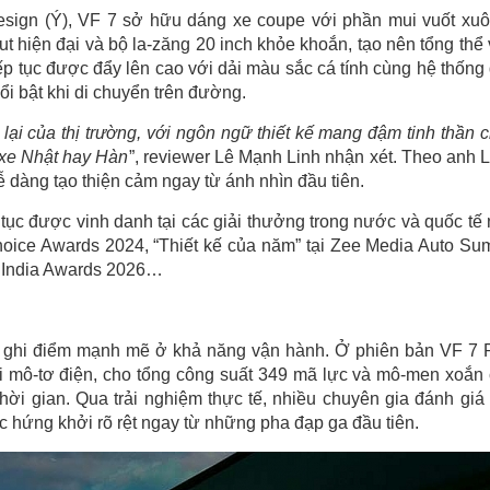
esign (Ý), VF 7 sở hữu dáng xe coupe với phần mui vuốt xuô
t hiện đại và bộ la-zăng 20 inch khỏe khoắn, tạo nên tổng thể
iếp tục được đẩy lên cao với dải màu sắc cá tính cùng hệ thống
ổi bật khi di chuyển trên đường.
lại của thị trường, với ngôn ngữ thiết kế mang đậm tinh thần 
g xe Nhật hay Hàn
”, reviewer Lê Mạnh Linh nhận xét. Theo anh L
 dàng tạo thiện cảm ngay từ ánh nhìn đầu tiên.
tục được vinh danh tại các giải thưởng trong nước và quốc tế
r Choice Awards 2024, “Thiết kế của năm” tại Zee Media Auto Su
 India Awards 2026…
 ghi điểm mạnh mẽ ở khả năng vận hành. Ở phiên bản VF 7 
ai mô-tơ điện, cho tổng công suất 349 mã lực và mô-men xoắn
ời gian. Qua trải nghiệm thực tế, nhiều chuyên gia đánh giá
c hứng khởi rõ rệt ngay từ những pha đạp ga đầu tiên.