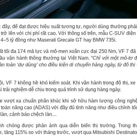
đây, để đạt được hiệu suất tương tự, người dùng thường phải
rở lên với chi phí rất cao. Với thông số trên, mẫu C-SUV điện
tới 4–5 tỷ đồng như Maserati Grecale GT hay BMW 735i.
ất tối đa 174 mã lực và mô-men xoắn cực đại 250 Nm, VF 7 đã
cầu vận hành thông thường tại Việt Nam. “
Chỉ với một mô-tơ đ
 toàn ‘dư dùng’ cho điều kiện di chuyển hàng ngày, từ đô thị
i, VF 7 không hề khó kiểm soát. Khi vận hành trong đô thị, xe
 trải nghiệm dễ chịu trong quá trình sử dụng hàng ngày.
xe vượt xa chuẩn phân khúc khi sở hữu hàm lượng công ngh
an toàn nâng cao (ADAS) với đầy đủ tính năng như điều chỉnh tố
ữ làn, cảnh báo chệch làn…
h chóng được phản ánh qua diễn biến thị trường. Trong t
 tăng 115% so với tháng trước, vượt qua Mitsubishi Destinato