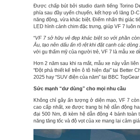
Được chấp bút bởi studio danh tiếng Torino D
phía sau đầy uyển chuyển, kết hợp vô lăng D-Cu
năng động, vừa khác biệt. Điểm nhấn thị giác t
LED hình cánh chim đặc trưng, giúp VF 7 luôn n
“
VF 7 sở hữu vẻ đẹp khác biệt so với phần còn 
Âu, tạo nên dấu ấn rõ rệt khi đặt cạnh các dòn
với gu thẩm mỹ của người trẻ, VF 7 là mẫu xe dễ
Hơn 2 năm sau khi ra mắt, mẫu xe này vẫn liên 
“Đột phá thiết kế trên ô tô hiện đại” tại Bette
2025 hay “SUV điện của năm” tại BBC TopGear
Sức mạnh “dư dùng” cho mọi nhu cầu
Không chỉ gây ấn tượng ở diện mạo, VF 7 còn
cao cấp nhất, xe được trang bị hệ dẫn động h
đại 500 Nm, đi kèm hệ dẫn động 4 bánh toàn th
năng tăng tốc và độ vọt của xe mang lại cảm giá