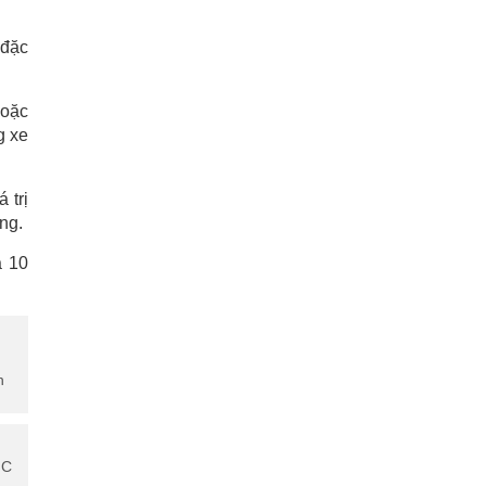
 đặc
hoặc
g xe
 trị
ng.
a 10
n
 C