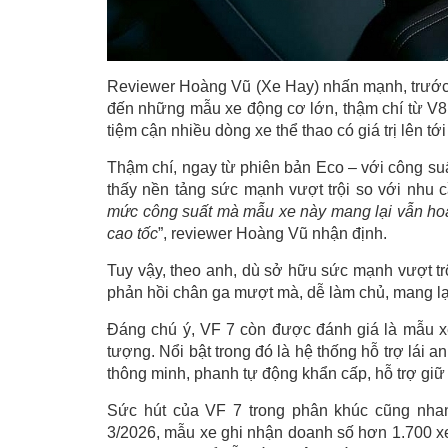
Reviewer Hoàng Vũ (Xe Hay) nhấn mạnh, trước 
đến những mẫu xe động cơ lớn, thậm chí từ V8 t
tiệm cận nhiều dòng xe thể thao có giá trị lên 
Thậm chí, ngay từ phiên bản Eco – với công su
thấy nền tảng sức mạnh vượt trội so với nhu 
mức công suất mà mẫu xe này mang lại vẫn hoàn
cao tốc
”, reviewer Hoàng Vũ nhận định.
Tuy vậy, theo anh, dù sở hữu sức mạnh vượt trộ
phản hồi chân ga mượt mà, dễ làm chủ, mang lại
Đáng chú ý, VF 7 còn được đánh giá là mẫu 
tượng. Nổi bật trong đó là hệ thống hỗ trợ lái 
thông minh, phanh tự động khẩn cấp, hỗ trợ gi
Sức hút của VF 7 trong phân khúc cũng nhan
3/2026, mẫu xe ghi nhận doanh số hơn 1.700 xe,