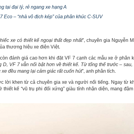
 tại đại lý, rẻ ngang xe hạng A
 7 Eco – “nhà vô địch kép” của phân khúc C-SUV
iếc xe có thiết kế ngoại thất đẹp nhất
”, chuyên gia Nguyễn 
 thương hiệu xe điện Việt.
 còn đánh giá cao hơn khi đặt VF 7 cạnh các mẫu xe ở phân 
D, VF 7 vẫn nổi bật hơn về thiết kế. Từ tổng thể trước – sau,
 xe đều mang lại cảm giác rất cuốn hút
”, anh phân tích.
 lời khen từ cả chuyên gia xe và người nổi tiếng. Ngay từ kh
thiết kế “vũ trụ phi đối xứng” giàu tính nhận diện, mang đậm