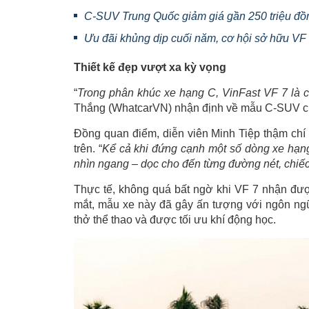
C-SUV Trung Quốc giảm giá gần 250 triệu đồng
Ưu đãi khủng dịp cuối năm, cơ hội sở hữu VF
Thiết kế đẹp vượt xa kỳ vọng
“
Trong phân khúc xe hạng C, VinFast VF 7 là ch
Thắng (WhatcarVN) nhận định về mẫu C-SUV của
Đồng quan điểm, diễn viên Minh Tiệp thậm chí
trên. “
Kể cả khi đứng cạnh một số dòng xe hạng 
nhìn ngang – dọc cho đến từng đường nét, chiếc
Thực tế, không quá bất ngờ khi VF 7 nhận được
mắt, mẫu xe này đã gây ấn tượng với ngôn ngữ 
thở thể thao và được tối ưu khí động học.