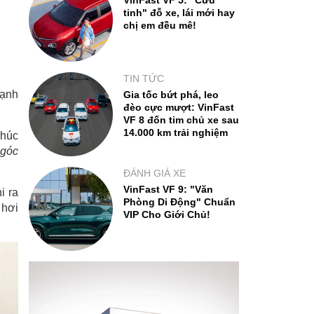
VinFast VF 5: "Cứu
tinh" đỗ xe, lái mới hay
chị em đều mê!
TIN TỨC
Mạnh
Gia tốc bứt phá, leo
đèo cực mượt: VinFast
VF 8 đốn tim chủ xe sau
14.000 km trải nghiệm
khúc
 góc
ĐÁNH GIÁ XE
VinFast VF 9: "Văn
i ra
Phòng Di Động" Chuẩn
 hơi
VIP Cho Giới Chủ!