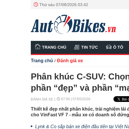
Thứ sáu 07/08/2026 03:42
TRANG CHỦ
TIN TỨC
Ô TÔ
Trang chủ
Đánh giá xe
/
Phân khúc C-SUV: Chọn
phần “đẹp” và phần “m
07:00 | 07/05/2026
ĐÁNH GIÁ XE
Thiết kế đẹp nhất phân khúc, trải nghiệm lái
cho VinFast VF 7 - mẫu xe có doanh số đứng
Lynk & Co sắp bán xe điện đầu tiên tại Việt N