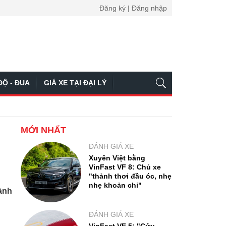
Đăng ký | Đăng nhập
ĐỘ - ĐUA
GIÁ XE TẠI ĐẠI LÝ
MỚI NHẤT
ĐÁNH GIÁ XE
Xuyên Việt bằng
VinFast VF 8: Chủ xe
"thảnh thơi đầu óc, nhẹ
nhẹ khoản chi"
dành
ĐÁNH GIÁ XE