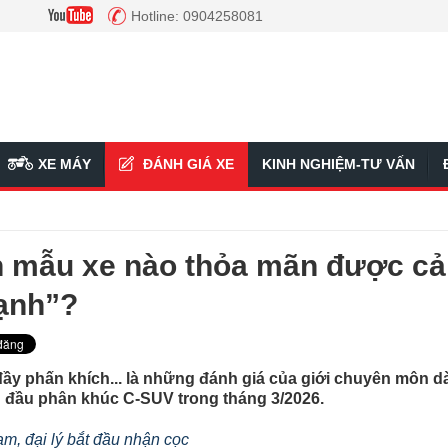
Hotline: 0904258081
XE MÁY
ĐÁNH GIÁ XE
KINH NGHIỆM-TƯ VẤN
 mẫu xe nào thỏa mãn được cả
ạnh”?
 đầy phấn khích... là những đánh giá của giới chuyên môn 
 đầu phân khúc C-SUV trong tháng 3/2026.
am, đại lý bắt đầu nhận cọc