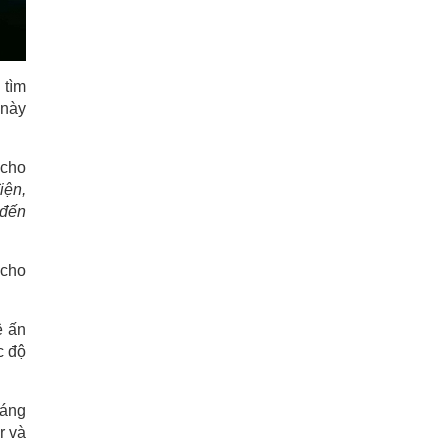
 tìm
 này
 cho
iện,
 đến
 cho
ệ ấn
c độ
háng
r và