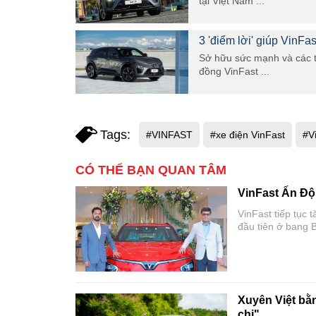
tại Việt Nam ...
3 'điểm lời' giúp VinF
Sở hữu sức mạnh và các tr
đồng VinFast ...
Tags:
#VINFAST
#xe điện VinFast
#V
CÓ THỂ BẠN QUAN TÂM
VinFast Ấn Độ 
VinFast tiếp tục 
đầu tiên ở bang B
năng đến thành p
với người tiêu dù
Xuyên Việt bằ
chi"