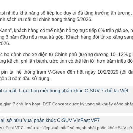
 nhiều khả năng sẽ tiếp tục duy trì đà tăng trưởng ấn tượng,
ính sách ưu đãi tài chính trong tháng 5/2026.
 Xanh”, khách hàng có thể nhận hỗ trợ trực tiếp 6% trên giá xe, 
ong 3 năm đầu nếu mua trả góp. Khách hàng đổi từ xe xăng san
2026.
ớc bạ dành cho xe điện từ Chính phủ (tương đương 10–12% giá
g kể chi phí lăn bánh, ước tính có thể lên tới hơn trăm triệu đồ
pin tại hệ thống trạm V-Green đến hết ngày 10/2/2029 (tối đ
g gần 3 năm đầu sử dụng.
 ra mắt: Lựa chọn mới trong phân khúc C-SUV 7 chỗ tại Việt
ông gian 7 chỗ linh hoạt, DST Concept được kỳ vọng sẽ khuấy động phâ
..
hai' sở hữu 'vua' phân khúc C-SUV VinFast VF7
 VinFast VF7 - mẫu xe “đẹp xuất sắc” và mạnh nhất phân khúc SUV cỡ