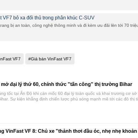
ast VF7 bỏ xa đối thủ trong phân khúc C-SUV
ang bị an toàn, công nghệ thông minh và đi kèm ưu đãi lên tới 70 triệ
inFast VF7
#Giá bán VinFast VF7
mở đại lý thứ 60, chính thức "tấn công" thị trường Bihar
tăng tốc tại Ấn Độ khi cán mốc 60 đại lý toàn quốc và khai trương cơ sở
ihar. Sự kiện khẳng định chiến lược phủ sóng mạnh mẽ tới các đô thị 
hố cấp 2, cấp 3, mang giải pháp di chuyển điện hóa cao cấp đến gần 
ng.
ng VinFast VF 8: Chủ xe "thảnh thơi đầu óc, nhẹ nhẹ khoản