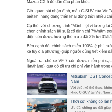
Mazda CX-5 để dẫn đầu phân khúc.
Giới quan sát nhận định, mẫu C-SUV của VinFast
biệt khi hãng đang triển khai đồng thời nhiều ch
Cụ thể, với chương trình “Mãnh liệt vì tương lai
chọn chính sách lãi suất cố định chỉ 7%/năm tr
điện còn được hưởng thêm ưu đãi 3% tới 31/5/
Bên cạnh đó, chính sách miễn 100% lệ phí trư
xe tùy địa phương) giúp người dùng tiết kiệm đán
Ngoài ra, chủ xe VF 7 còn được miễn phí sạc 
lần/tháng), qua đó tối ưu chi phí vận hành tron
Mitsubishi DST Concept
Nam
Với thiết kế thể thao, kh
khúc C-SUV tại Việt Nam .
Thời cơ 'không có lần 
Ưu đãi chồng ưu đãi giúp