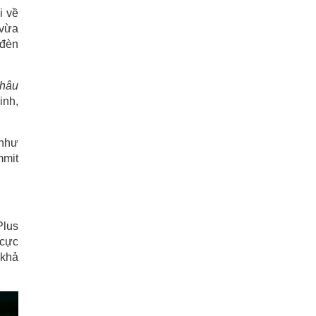
i về
 vừa
 đèn
châu
inh,
 như
mmit
Plus
 cực
 khả