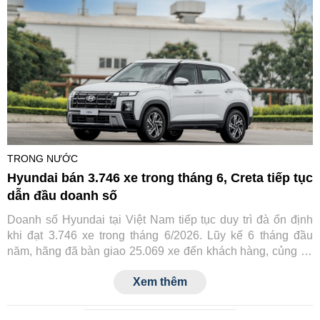
TRONG NƯỚC
Hyundai bán 3.746 xe trong tháng 6, Creta tiếp tục
dẫn đầu doanh số
Doanh số Hyundai tại Việt Nam tiếp tục duy trì đà ổn định
khi đạt 3.746 xe trong tháng 6/2026. Lũy kế 6 tháng đầu
năm, hãng đã bàn giao 25.069 xe đến khách hàng, củng cố
vị thế trong nhóm thương hiệu ô tô bán chạy nhất thị trường.
Xem thêm