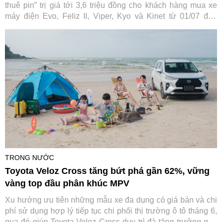
thuê pin” trị giá tới 3,6 triệu đồng cho khách hàng mua xe
máy điện Evo, Feliz II, Viper, Kyo và Kinet từ 01/07 đến
31/08/2026. Ưu đãi áp dụng linh hoạt và được cộng dồn
đồng thời với các chính sách giảm giá, hỗ trợ lệ phí trước bạ
hiện hành.
TRONG NƯỚC
Toyota Veloz Cross tăng bứt phá gần 62%, vững
vàng top đầu phân khúc MPV
Xu hướng ưu tiên những mẫu xe đa dụng có giá bán và chi
phí sử dụng hợp lý tiếp tục chi phối thị trường ô tô tháng 6,
qua đó giúp Toyota Veloz Cross duy trì đà tăng trưởng gần