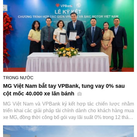
dụng cho loạt dòng xe chủ lực.
TRONG NƯỚC
MG Việt Nam bắt tay VPBank, tung vay 0% sau
cột mốc 40.000 xe lăn bánh
MG Việt Nam và VPBank ký kết hợp tác chiến lược nhằm
triển khai các giải pháp tài chính dành cho khách hàng mua
xe MG, đồng thời công bố gói vay lãi suất 0% trong 12 tháng
đầu. Sự kiện diễn ra trong bối cảnh thương hiệu ô tô này
vừa đạt cột mốc 40.000 xe lăn bánh tại Việt Nam.