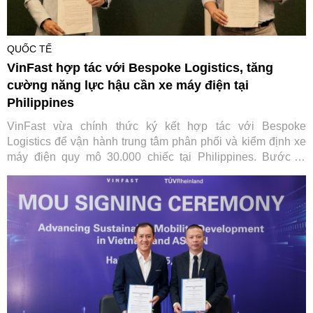
QUỐC TẾ
VinFast hợp tác với Bespoke Logistics, tăng
cường năng lực hậu cần xe máy điện tại
Philippines
VinFast vừa chính thức ký kết hợp tác với Bespoke
Logistics để vận hành trung tâm phân phối và kiểm định xe
máy điện quy mô 30.000 chiếc tại Philippines. Bước đi
chiến lược này không chỉ giúp tối ưu hóa chuỗi cung ứng
toàn cầu của hãng xe Việt mà còn đặt nền móng vững chắc
cho hệ sinh thái di chuyển xanh toàn diện tại quốc gia vạn
đảo.