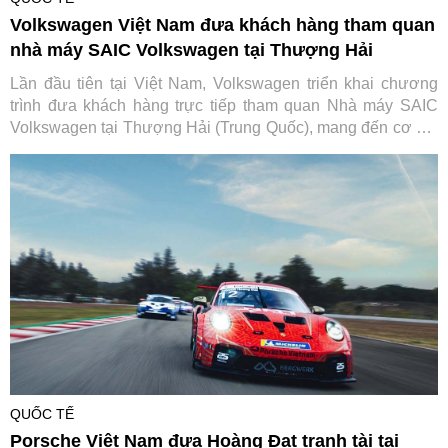
Volkswagen Việt Nam đưa khách hàng tham quan
nhà máy SAIC Volkswagen tại Thượng Hải
Lần đầu tiên tại Việt Nam, Volkswagen triển khai chương
trình đưa khách hàng trực tiếp tham quan Nhà máy SAIC
Volkswagen tại Thượng Hải (Trung Quốc), mang đến cơ hội
tìm hiểu quy trình sản xuất và các tiêu chuẩn toàn cầu phía
sau mỗi chiếc xe của thương hiệu Đức.
QUỐC TẾ
Porsche Việt Nam đưa Hoàng Đạt tranh tài tại