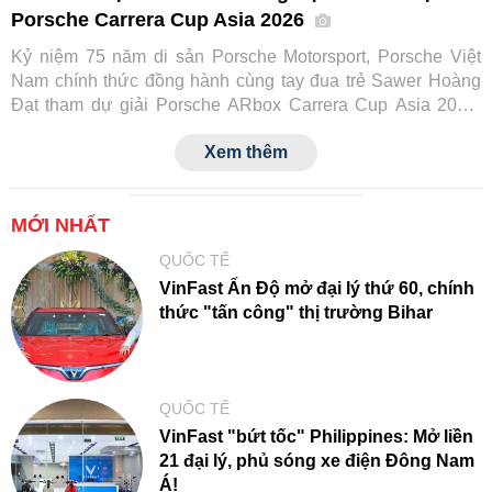
Porsche Carrera Cup Asia 2026
Kỷ niệm 75 năm di sản Porsche Motorsport, Porsche Việt
Nam chính thức đồng hành cùng tay đua trẻ Sawer Hoàng
Đạt tham dự giải Porsche ARbox Carrera Cup Asia 2026.
Đây là lần đầu tiên một tay đua Việt Nam tranh tài tại đấu
Xem thêm
trường danh giá này, đồng thời đánh dấu cột mốc mới trong
hành trình phát triển văn hóa xe thể thao của Porsche tại
Việt Nam.
MỚI NHẤT
QUỐC TẾ
VinFast Ấn Độ mở đại lý thứ 60, chính
thức "tấn công" thị trường Bihar
QUỐC TẾ
VinFast "bứt tốc" Philippines: Mở liền
21 đại lý, phủ sóng xe điện Đông Nam
Á!