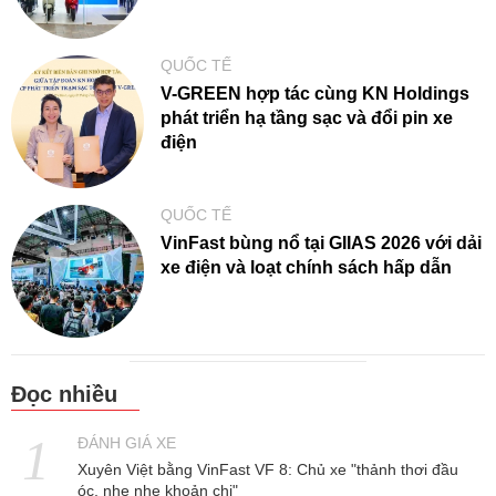
QUỐC TẾ
V-GREEN hợp tác cùng KN Holdings
phát triển hạ tầng sạc và đổi pin xe
điện
QUỐC TẾ
VinFast bùng nổ tại GIIAS 2026 với dải
xe điện và loạt chính sách hấp dẫn
Đọc nhiều
ĐÁNH GIÁ XE
Xuyên Việt bằng VinFast VF 8: Chủ xe "thảnh thơi đầu
óc, nhẹ nhẹ khoản chi"