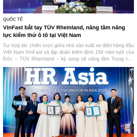
QUỐC TẾ
VinFast bắt tay TÜV Rheinland, nâng tầm năng
lực kiểm thử ô tô tại Việt Nam
Sự hợp tác chiến lược giữa nhà sản xuất xe điện hàng đầu
Việt Nam VinFast và tập đoàn kiểm định 150 năm tuổi của
Đức – TÜV Rheinland – kỳ vọng sẽ nâng tầm Trung tâm
Thử nghiệm VinFast đạt chuẩn quốc tế, từng bước đưa Việt
Nam trở thành trung tâm dịch vụ kỹ thuật ô tô của toàn khu
vực.