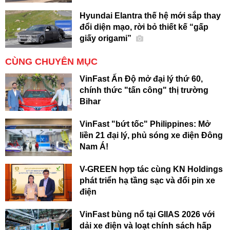
Hyundai Elantra thế hệ mới sắp thay
đổi diện mạo, rời bỏ thiết kế “gấp
giấy origami”
CÙNG CHUYÊN MỤC
VinFast Ấn Độ mở đại lý thứ 60,
chính thức "tấn công" thị trường
Bihar
VinFast "bứt tốc" Philippines: Mở
liền 21 đại lý, phủ sóng xe điện Đông
Nam Á!
V-GREEN hợp tác cùng KN Holdings
phát triển hạ tầng sạc và đổi pin xe
điện
VinFast bùng nổ tại GIIAS 2026 với
dải xe điện và loạt chính sách hấp