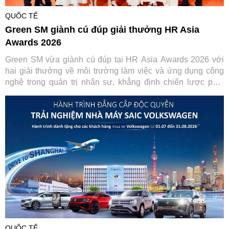
QUỐC TẾ
Green SM giành cú đúp giải thưởng HR Asia
Awards 2026
Green SM vừa giành cú đúp tại HR Asia Awards 2026 với
hai giải thưởng về môi trường làm việc và ứng dụng công
nghệ trong quản trị nhân sự, khẳng định chiến lược phát
triển con người gắn với chuyển đổi số.
QUỐC TẾ