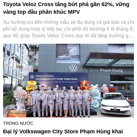
Toyota Veloz Cross tăng bứt phá gần 62%, vững
vàng top đầu phân khúc MPV
Xu hướng ưu tiên những mẫu xe đa dụng có giá bán và chi
phí sử dụng hợp lý tiếp tục chi phối thị trường ô tô tháng 6,
qua đó giúp Toyota Veloz Cross duy trì đà tăng trưởng gần
62% sau nửa đầu năm 2026.
TRONG NƯỚC
Đại lý Volkswagen City Store Phạm Hùng khai