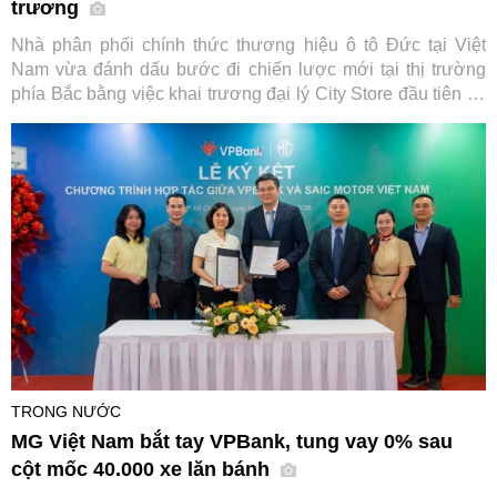
trương
Nhà phân phối chính thức thương hiệu ô tô Đức tại Việt
Nam vừa đánh dấu bước đi chiến lược mới tại thị trường
phía Bắc bằng việc khai trương đại lý City Store đầu tiên tại
Hà Nội, đi kèm chương trình kích cầu mua sắm hấp dẫn áp
dụng cho loạt dòng xe chủ lực.
TRONG NƯỚC
MG Việt Nam bắt tay VPBank, tung vay 0% sau
cột mốc 40.000 xe lăn bánh