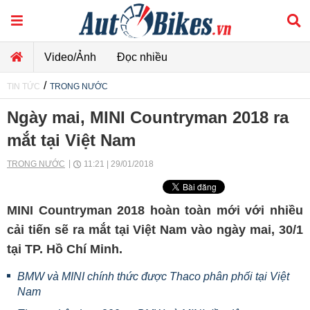
Video/Ảnh
Đọc nhiều
/
TIN TỨC
TRONG NƯỚC
Ngày mai, MINI Countryman 2018 ra
mắt tại Việt Nam
TRONG NƯỚC
11:21 | 29/01/2018
MINI Countryman 2018 hoàn toàn mới với nhiều
cải tiến sẽ ra mắt tại Việt Nam vào ngày mai, 30/1
tại TP. Hồ Chí Minh.
BMW và MINI chính thức được Thaco phân phối tại Việt
Nam