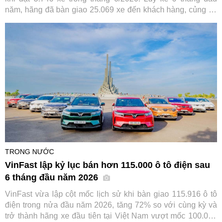
năm, hãng đã bàn giao 25.069 xe đến khách hàng, củng cố
vị thế trong nhóm thương hiệu ô tô bán chạy nhất thị trường.
TRONG NƯỚC
VinFast lập kỷ lục bán hơn 115.000 ô tô điện sau
6 tháng đầu năm 2026
VinFast vừa lập cột mốc lịch sử khi bàn giao 115.916 ô tô
điện trong nửa đầu năm 2026, tăng 72% so với cùng kỳ và
trở thành hãng xe đầu tiên tại Việt Nam vượt mốc 100.000