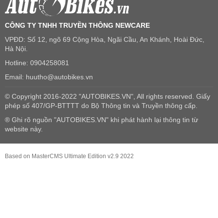
CÔNG TY TNHH TRUYỀN THÔNG NEWCARE
VPĐD: Số 12, ngõ 69 Cộng Hòa, Ngãi Cầu, An Khánh, Hoài Đức,
Hà Nội.
Hotline: 0904258081
Email: huutho@autobikes.vn
© Copyright 2016-2022 "AUTOBIKES.VN", All rights reserved. Giấy
phép số 407/GP-BTTTT do Bộ Thông tin và Truyền thông cấp.
® Ghi rõ nguồn "AUTOBIKES.VN" khi phát hành lại thông tin từ
website này.
Based on MasterCMS Ultimate Edition v2.9 2022