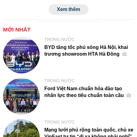
xe chỉ trong 6 tháng. Thành tích này tiếp tục củng cố vị thế
Xem thêm
số một của VinFast trên thị trường ô tô trong nước.
MỚI NHẤT
TRONG NƯỚC
BYD tăng tốc phủ sóng Hà Nội, khai
trương showroom HTA Hà Đông
TRONG NƯỚC
Ford Việt Nam chuẩn hóa đào tạo
nhân lực theo tiêu chuẩn toàn cầu
TRONG NƯỚC
Mạng lưới phủ rộng toàn quốc, chủ xe
VinFast tự tin “đi xa không phải nghĩ”