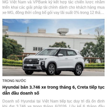
MG Việt Nam và VPBank ký kết hợp tác chiến lược nhằm
triển khai các giải pháp tài chính dành cho khách hàng mua
xe MG, đồng thời công bố gói vay lãi suất 0% trong 12 tháng
đầu. Sự kiện diễn ra trong bối cảnh thương hiệu ô tô này
vừa đạt cột mốc 40.000 xe lăn bánh tại Việt Nam.
TRONG NƯỚC
Hyundai bán 3.746 xe trong tháng 6, Creta tiếp tục
dẫn đầu doanh số
Doanh số Hyundai tại Việt Nam tiếp tục duy trì đà ổn định
khi đạt 3.746 xe trong tháng 6/2026. Lũy kế 6 tháng đầu