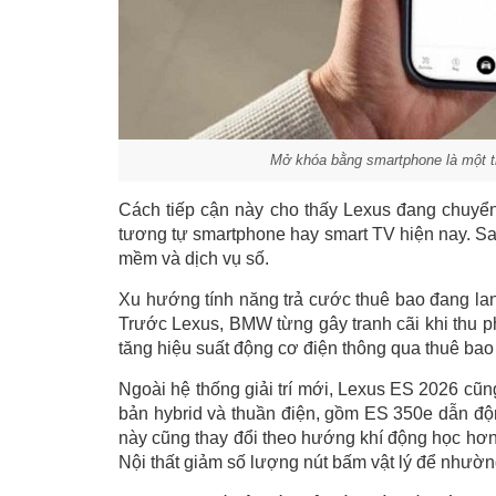
Mở khóa bằng smartphone là một tr
Cách tiếp cận này cho thấy Lexus đang chuyển x
tương tự smartphone hay smart TV hiện nay. Sau
mềm và dịch vụ số.
Xu hướng tính năng trả cước thuê bao đang lan
Trước Lexus, BMW từng gây tranh cãi khi thu ph
tăng hiệu suất động cơ điện thông qua thuê ba
Ngoài hệ thống giải trí mới, Lexus ES 2026 cũ
bản hybrid và thuần điện, gồm ES 350e dẫn đ
này cũng thay đổi theo hướng khí động học hơn,
Nội thất giảm số lượng nút bấm vật lý để nhườ