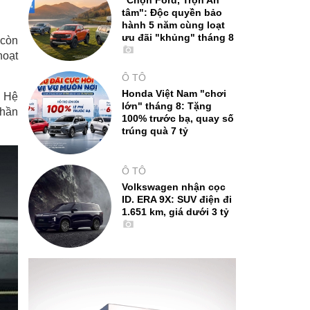
"Chọn Ford, Trọn An
tâm": Độc quyền bảo
hành 5 năm cùng loạt
ưu đãi "khủng" tháng 8
 còn
hoạt
Ô TÔ
Honda Việt Nam "chơi
. Hệ
lớn" tháng 8: Tặng
phần
100% trước bạ, quay số
trúng quà 7 tỷ
Ô TÔ
Volkswagen nhận cọc
ID. ERA 9X: SUV điện đi
1.651 km, giá dưới 3 tỷ