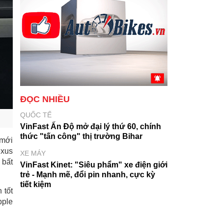
ĐỌC NHIỀU
QUỐC TẾ
VinFast Ấn Độ mở đại lý thứ 60, chính
thức "tấn công" thị trường Bihar
 mới
exus
XE MÁY
 bất
VinFast Kinet: "Siêu phẩm" xe điện giới
trẻ - Mạnh mẽ, đổi pin nhanh, cực kỳ
tiết kiệm
 tốt
pple