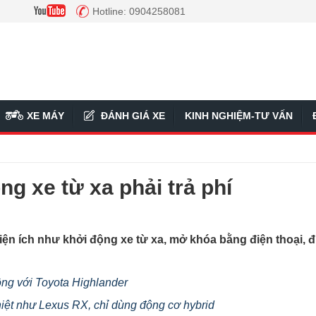
Hotline: 0904258081
XE MÁY
ĐÁNH GIÁ XE
KINH NGHIỆM-TƯ VẤN
g xe từ xa phải trả phí
ện ích như khởi động xe từ xa, mở khóa bằng điện thoại, đ
ng với Toyota Highlander
hiệt như Lexus RX, chỉ dùng động cơ hybrid