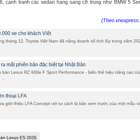
6, cạnh tranh các sedan hạng sang cỡ trung như BMW 5 Ser
(Theo vnexpress.
.000 xe cho khách Việt
ong tháng 12, Toyota Việt Nam đã nâng doanh số tích lũy trong năm 20
ra mắt phiên bản đặc biệt tại Nhật Bản
ên bản Lexus RZ 600e F Sport Performance - biến thể hiệu năng cao củ
...
ền thoại LFA
a giới thiệu LFA Concept với tư cách là bản xem trước của một mẫu s
bán Lexus ES 2026