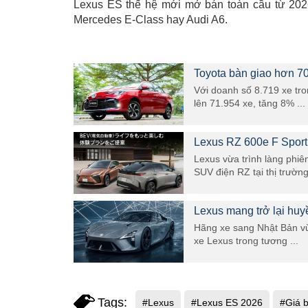
Lexus ES thế hệ mới mở bán toàn cầu từ 202
Mercedes E-Class hay Audi A6.
Toyota bàn giao hơn 70
Với doanh số 8.719 xe tr
lên 71.954 xe, tăng 8% ...
Lexus RZ 600e F Sport 
Lexus vừa trình làng phi
SUV điện RZ tại thị trường 
Lexus mang trở lại huy
Hãng xe sang Nhật Bản vừ
xe Lexus trong tương ...
Tags:
#Lexus
#Lexus ES 2026
#Giá 