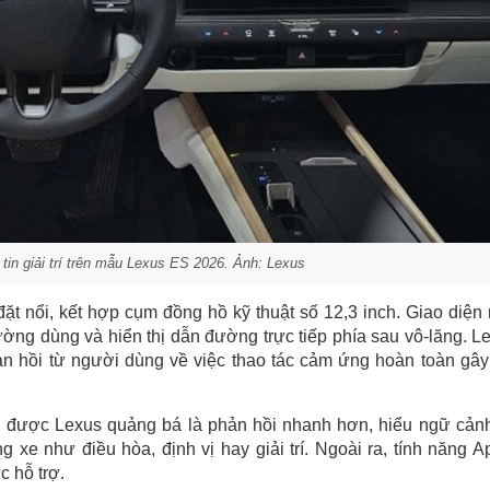
 tin giải trí trên mẫu Lexus ES 2026. Ảnh: Lexus
ặt nổi, kết hợp cụm đồng hồ kỹ thuật số 12,3 inch. Giao diện
ờng dùng và hiển thị dẫn đường trực tiếp phía sau vô-lăng. L
ản hồi từ người dùng về việc thao tác cảm ứng hoàn toàn gây
i được Lexus quảng bá là phản hồi nhanh hơn, hiểu ngữ cảnh
 xe như điều hòa, định vị hay giải trí. Ngoài ra, tính năng A
c hỗ trợ.