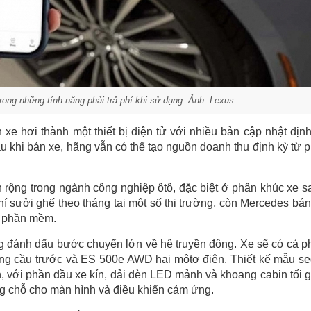
ong những tính năng phải trả phí khi sử dụng. Ảnh: Lexus
e hơi thành một thiết bị điện tử với nhiều bản cập nhật định
 khi bán xe, hãng vẫn có thể tạo nguồn doanh thu định kỳ từ 
 rộng trong ngành công nghiệp ôtô, đặc biệt ở phân khúc xe s
í sưởi ghế theo tháng tại một số thị trường, còn Mercedes bán
o phần mềm.
ng đánh dấu bước chuyển lớn về hệ truyền động. Xe sẽ có cả p
ộng cầu trước và ES 500e AWD hai môtơ điện. Thiết kế mẫu s
 với phần đầu xe kín, dải đèn LED mảnh và khoang cabin tối g
ng chỗ cho màn hình và điều khiển cảm ứng.