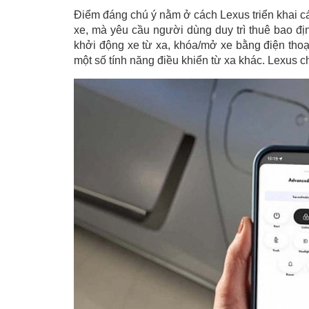
Điểm đáng chú ý nằm ở cách Lexus triển khai cá
xe, mà yêu cầu người dùng duy trì thuê bao đ
khởi động xe từ xa, khóa/mở xe bằng điện thoại
một số tính năng điều khiển từ xa khác. Lexus c