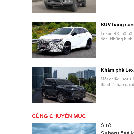
SUV hạng sang
Lexus RX thế hệ 
đặc. Những hình
cho bản nâng cấp 
Khám phá Lexu
Một chiếc Lexus
thành “pháo đài 
và cả vụ nổ lựu đ
CÙNG CHUYÊN MỤC
Ô TÔ
Subaru "xả k