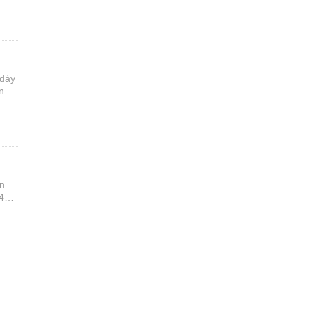
 dày
n bị
.
ến
-47