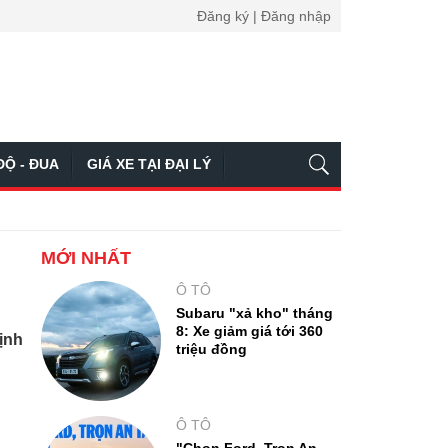
Đăng ký | Đăng nhập
ĐỘ - ĐUA
GIÁ XE TẠI ĐẠI LÝ
MỚI NHẤT
Ô TÔ
Subaru "xả kho" tháng
8: Xe giảm giá tới 360
ịnh
triệu đồng
Ô TÔ