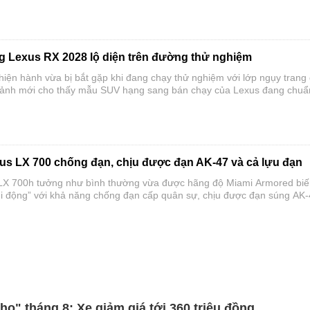
 Lexus RX 2028 lộ diện trên đường thử nghiệm
hiện hành vừa bị bắt gặp khi đang chạy thử nghiệm với lớp ngụy trang
 ảnh mới cho thấy mẫu SUV hạng sang bán chạy của Lexus đang chuẩ
giữa vòng đời với nhiều thay đổi ở thiết kế ngoại thất và khoang cabin
s LX 700 chống đạn, chịu được đạn AK-47 và cả lựu đạn
 LX 700h tưởng như bình thường vừa được hãng độ Miami Armored bi
di động” với khả năng chống đạn cấp quân sự, chịu được đạn súng AK
ạn.
ho" tháng 8: Xe giảm giá tới 360 triệu đồng