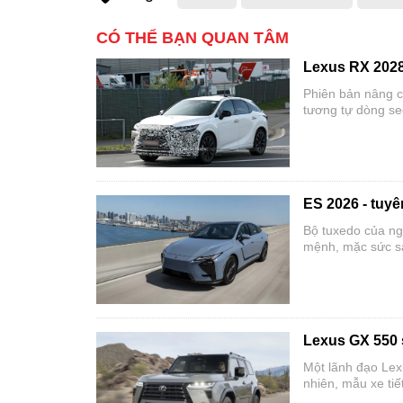
CÓ THỂ BẠN QUAN TÂM
Lexus RX 2028 
Phiên bản nâng c
tương tự dòng se
ES 2026 - tuy
Bộ tuxedo của ng
mệnh, mặc sức sá
Lexus GX 550 
Một lãnh đạo Lex
nhiên, mẫu xe tiế