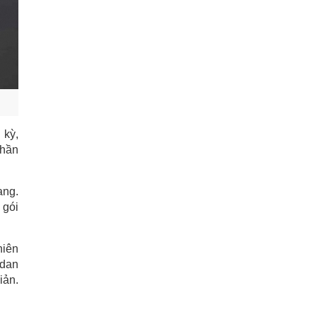
 kỳ,
phần
ang.
 gói
hiên
edan
iản.