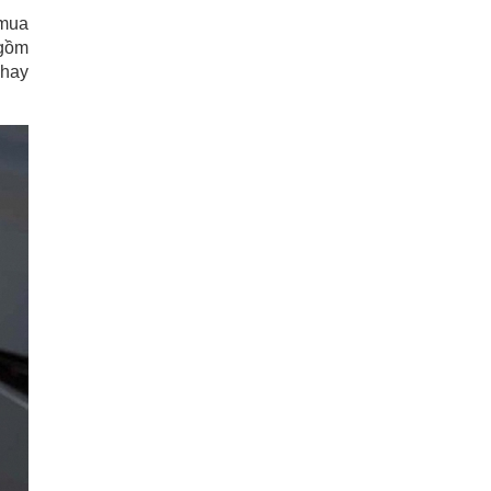
 mua
 gồm
 hay