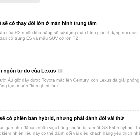
sẽ có thay đổi lớn ở màn hình trung tâm
ấp của RX nhiều khả năng sẽ sử dụng màn hình giải trí dạng nổi mới
dan cỡ trung ES và mẫu SUV cỡ lớn TZ.
ên ngôn tự do của Lexus
ười Âu giờ đây được Toyota mặc lên Century, còn Lexus đã giải phóng
ng tạo, muốn "làm gì thì làm".
sẽ có phiên bản hybrid, nhưng phải đánh đổi vài thứ
us gần như đã xác nhận việc hãng chuẩn bị ra mắt GX 550h hybrid. T
t kiệm nhiên liệu này có thể đánh đổi vài điều khách hàng yêu thích nhấ