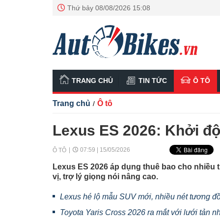
Thứ bảy 08/08/2026 15:08
TRANG CHỦ
TIN TỨC
Ô TÔ
Trang chủ
Ô tô
/
Lexus ES 2026: Khởi độn
07:59 | 15/05/2026
Ô TÔ
Lexus ES 2026 áp dụng thuê bao cho nhiều ti
vị, trợ lý giọng nói nâng cao.
Lexus hé lộ mẫu SUV mới, nhiều nét tương đồ
Toyota Yaris Cross 2026 ra mắt với lưới tản n