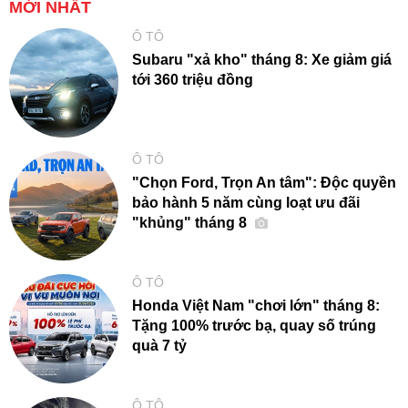
MỚI NHẤT
Ô TÔ
Subaru "xả kho" tháng 8: Xe giảm giá
tới 360 triệu đồng
Ô TÔ
"Chọn Ford, Trọn An tâm": Độc quyền
bảo hành 5 năm cùng loạt ưu đãi
"khủng" tháng 8
Ô TÔ
Honda Việt Nam "chơi lớn" tháng 8:
Tặng 100% trước bạ, quay số trúng
quà 7 tỷ
Ô TÔ