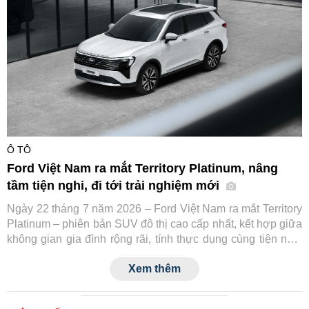
Ô TÔ
Ford Việt Nam ra mắt Territory Platinum, nâng
tầm tiện nghi, đi tới trải nghiệm mới
Ngày 22 tháng 7 năm 2026 – Ford Việt Nam ra mắt Territory
Platinum – phiên bản SUV đô thị cao cấp nhất, kết hợp giữa
không gian gia đình rộng rãi, tính thực dụng cùng tiện nghi
và công nghệ an toàn tiệm cận xe sang.
Xem thêm