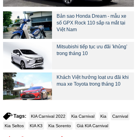
Bản sao Honda Dream - mẫu xe
số GPX Rock 110 sắp ra mắt tại
Việt Nam
Mitsubishi tiếp tục ưu đãi 'khủng'
trong tháng 10
Khách Việt hưởng loạt ưu đãi khi
mua xe Toyota trong tháng 10
Tags:
KIA Carnival 2022
Kia Carnival
Kia
Carnival
Kia Seltos
KIA K3
Kia Sorento
Giá KIA Carnival