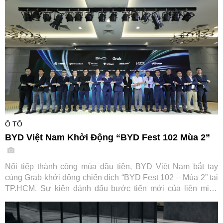
cũ đổi mới" tiết kiệm tới 7,2 triệu đồng.
Ô TÔ
BYD Việt Nam Khởi Động “BYD Fest 102 Mùa 2”
Nối tiếp thành công mùa đầu tiên, BYD Việt Nam bắt tay
cùng Grab khởi động chiến dịch “BYD Fest 102 – Mùa 2” tại
TP.HCM. Sự kiện đánh dấu bước tiến mới của liên minh
cùng các đối tác tài chính và hạ tầng sạc, hướng tới thúc
đẩy chuyển đổi xanh cho ngành vận tải dịch vụ tại Việt Nam.