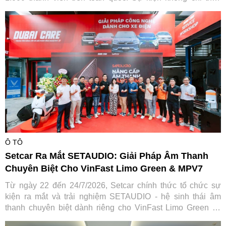
lòng người đam mê mà còn ghi dấu ấn đậm nét của Ford
Việt Nam trong hành trình gắn kết và lan tỏa giá trị tích cực
cho cộng đồng.
Ô TÔ
Setcar Ra Mắt SETAUDIO: Giải Pháp Âm Thanh
Chuyên Biệt Cho VinFast Limo Green & MPV7
Từ ngày 22 đến 24/7/2026, Setcar chính thức tổ chức sự
kiện ra mắt và trải nghiệm SETAUDIO - hệ sinh thái âm
thanh chuyên biệt dành riêng cho VinFast Limo Green và
MPV7, mang đến cơ hội so sánh thực tế cùng ưu đãi "Thu