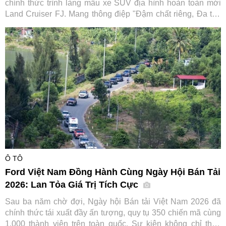
chính thức trình làng mẫu xe SUV địa hình hoàn toàn mới
Land Cruiser FJ. Mang thông điệp "Đậm chất riêng, Đa trải
nghiệm", tân binh dòng SUV hứa hẹn mở rộng tệp khách
hàng tiếp cận dòng xe huyền thoại vốn đã có lịch sử hơn 70
năm của hãng xe Nhật Bản.
Ô TÔ
Ford Việt Nam Đồng Hành Cùng Ngày Hội Bán Tải
2026: Lan Tỏa Giá Trị Tích Cực
Sau ba năm chờ đợi, Ngày hội Bán tải Việt Nam 2026 đã
chính thức tái xuất đầy ấn tượng, quy tụ 350 chiến mã cùng
1.000 thành viên trên toàn quốc. Sự kiện không chỉ thỏa