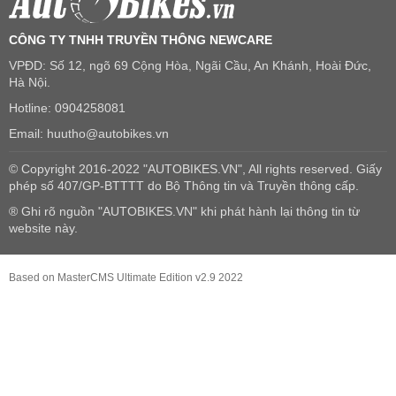
CÔNG TY TNHH TRUYỀN THÔNG NEWCARE
VPĐD: Số 12, ngõ 69 Cộng Hòa, Ngãi Cầu, An Khánh, Hoài Đức,
Hà Nội.
Hotline: 0904258081
Email: huutho@autobikes.vn
© Copyright 2016-2022 "AUTOBIKES.VN", All rights reserved. Giấy
phép số 407/GP-BTTTT do Bộ Thông tin và Truyền thông cấp.
® Ghi rõ nguồn "AUTOBIKES.VN" khi phát hành lại thông tin từ
website này.
Based on MasterCMS Ultimate Edition v2.9 2022