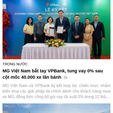
dụng cho loạt dòng xe chủ lực.
TRONG NƯỚC
MG Việt Nam bắt tay VPBank, tung vay 0% sau
cột mốc 40.000 xe lăn bánh
MG Việt Nam và VPBank ký kết hợp tác chiến lược nhằm
triển khai các giải pháp tài chính dành cho khách hàng mua
xe MG, đồng thời công bố gói vay lãi suất 0% trong 12 tháng
đầu. Sự kiện diễn ra trong bối cảnh thương hiệu ô tô này
vừa đạt cột mốc 40.000 xe lăn bánh tại Việt Nam.