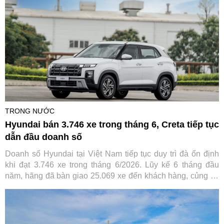
TRONG NƯỚC
Hyundai bán 3.746 xe trong tháng 6, Creta tiếp tục
dẫn đầu doanh số
Doanh số Hyundai tại Việt Nam tiếp tục duy trì đà ổn định
khi đạt 3.746 xe trong tháng 6/2026. Lũy kế 6 tháng đầu
năm, hãng đã bàn giao 25.069 xe đến khách hàng, củng cố
vị thế trong nhóm thương hiệu ô tô bán chạy nhất thị trường.