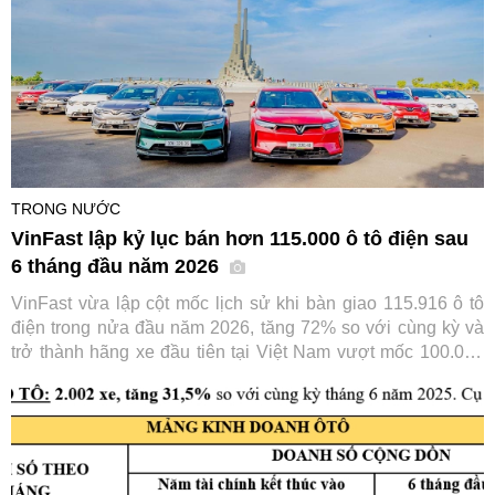
TRONG NƯỚC
VinFast lập kỷ lục bán hơn 115.000 ô tô điện sau
6 tháng đầu năm 2026
VinFast vừa lập cột mốc lịch sử khi bàn giao 115.916 ô tô
điện trong nửa đầu năm 2026, tăng 72% so với cùng kỳ và
trở thành hãng xe đầu tiên tại Việt Nam vượt mốc 100.000
xe chỉ trong 6 tháng. Thành tích này tiếp tục củng cố vị thế
số một của VinFast trên thị trường ô tô trong nước.