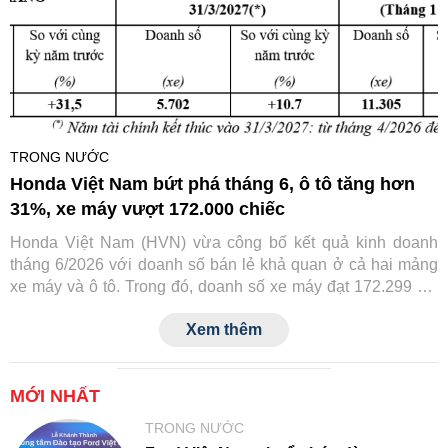
TRONG NƯỚC
Honda Việt Nam bứt phá tháng 6, ô tô tăng hơn
31%, xe máy vượt 172.000 chiếc
Honda Việt Nam (HVN) vừa công bố kết quả kinh doanh
tháng 6/2026 với doanh số bán lẻ khả quan ở cả hai mảng
xe máy và ô tô. Trong đó, doanh số xe máy đạt 172.299 xe,
còn ô tô đạt 2.002 xe, đều ghi nhận mức tăng trưởng so với
Xem thêm
cùng kỳ năm trước.
MỚI NHẤT
TRONG NƯỚC