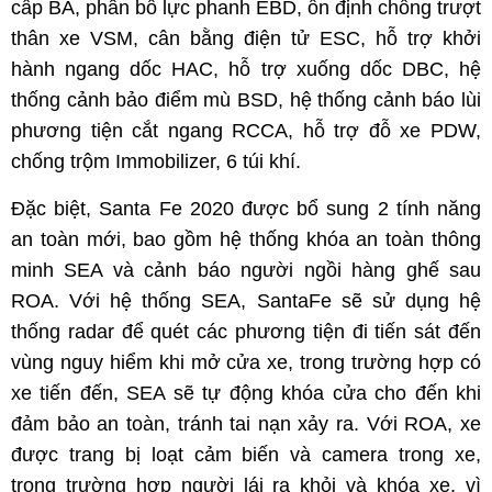
cấp BA, phân bổ lực phanh EBD, ổn định chống trượt
thân xe VSM, cân bằng điện tử ESC, hỗ trợ khởi
hành ngang dốc HAC, hỗ trợ xuống dốc DBC, hệ
thống cảnh bảo điểm mù BSD, hệ thống cảnh báo lùi
phương tiện cắt ngang RCCA, hỗ trợ đỗ xe PDW,
chống trộm Immobilizer, 6 túi khí.
Đặc biệt, Santa Fe 2020 được bổ sung 2 tính năng
an toàn mới, bao gồm hệ thống khóa an toàn thông
minh SEA và cảnh báo người ngồi hàng ghế sau
ROA. Với hệ thống SEA, SantaFe sẽ sử dụng hệ
thống radar để quét các phương tiện đi tiến sát đến
vùng nguy hiểm khi mở cửa xe, trong trường hợp có
xe tiến đến, SEA sẽ tự động khóa cửa cho đến khi
đảm bảo an toàn, tránh tai nạn xảy ra. Với ROA, xe
được trang bị loạt cảm biến và camera trong xe,
trong trường hợp người lái ra khỏi và khóa xe, vì