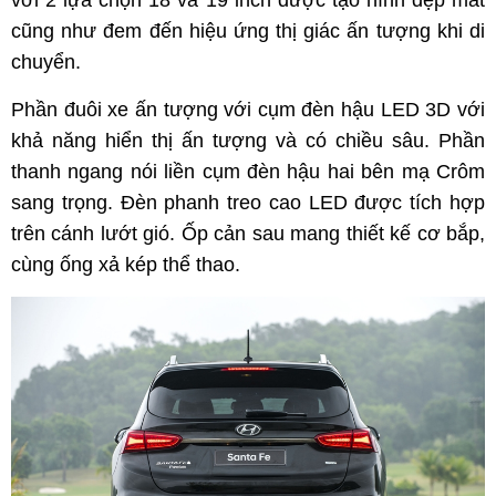
với 2 lựa chọn 18 và 19 inch được tạo hình đẹp mắt
cũng như đem đến hiệu ứng thị giác ấn tượng khi di
chuyển.
Phần đuôi xe ấn tượng với cụm đèn hậu LED 3D với
khả năng hiển thị ấn tượng và có chiều sâu. Phần
thanh ngang nói liền cụm đèn hậu hai bên mạ Crôm
sang trọng. Đèn phanh treo cao LED được tích hợp
trên cánh lướt gió. Ốp cản sau mang thiết kế cơ bắp,
cùng ống xả kép thể thao.