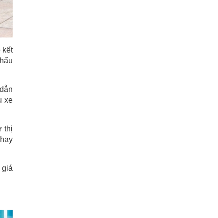
 kết
khẩu
 dẫn
u xe
 thị
 hay
 giá