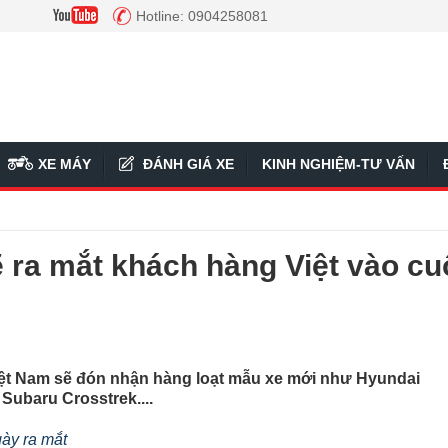
Hotline: 0904258081
XE MÁY
ĐÁNH GIÁ XE
KINH NGHIỆM-TƯ VẤN
 ra mắt khách hàng Việt vào cu
Việt Nam sẽ đón nhận hàng loạt mẫu xe mới như Hyundai
Subaru Crosstrek....
gày ra mắt