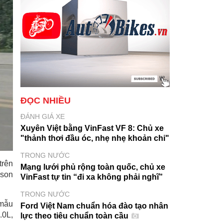
ĐỌC NHIỀU
ĐÁNH GIÁ XE
Xuyên Việt bằng VinFast VF 8: Chủ xe
"thảnh thơi đầu óc, nhẹ nhẹ khoản chi"
TRONG NƯỚC
trên
Mạng lưới phủ rộng toàn quốc, chủ xe
cson
VinFast tự tin “đi xa không phải nghĩ”
TRONG NƯỚC
 mẫu
Ford Việt Nam chuẩn hóa đào tạo nhân
.0L,
lực theo tiêu chuẩn toàn cầu