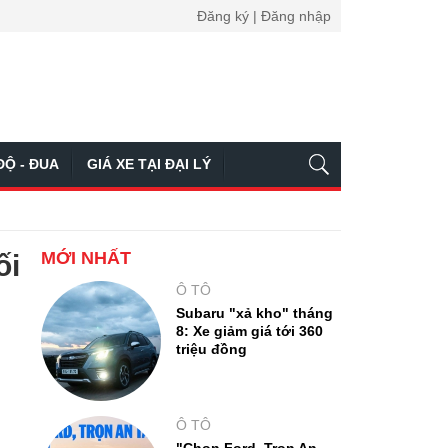
Đăng ký | Đăng nhập
ĐỘ - ĐUA
GIÁ XE TẠI ĐẠI LÝ
MỚI NHẤT
ối
Ô TÔ
Subaru "xả kho" tháng
8: Xe giảm giá tới 360
triệu đồng
Ô TÔ