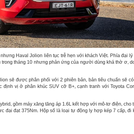
hưng Haval Jolion liên tục trễ hẹn với khách Việt. Phía đại lý
ệu trong tháng 10 nhưng phản ứng của người dùng khá thờ ơ, d
lion sẽ được phân phối với 2 phiên bản, bản tiêu chuẩn sẽ có
c định vị ở phân khúc SUV cỡ B+, cạnh tranh với Toyota Cor
hybrid, gồm máy xăng tăng áp 1.6L kết hợp với mô-tơ điện, cho 
c đại đạt 375Nm. Hộp số là loại tự động ly hợp kép 7 cấp, đi