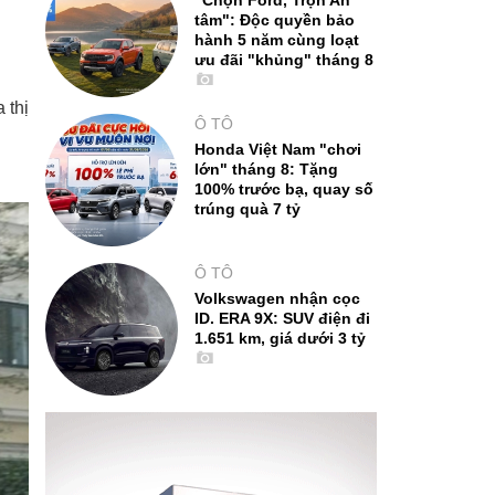
"Chọn Ford, Trọn An
tâm": Độc quyền bảo
hành 5 năm cùng loạt
ưu đãi "khủng" tháng 8
 thị
Ô TÔ
Honda Việt Nam "chơi
lớn" tháng 8: Tặng
100% trước bạ, quay số
trúng quà 7 tỷ
Ô TÔ
Volkswagen nhận cọc
ID. ERA 9X: SUV điện đi
1.651 km, giá dưới 3 tỷ