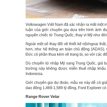
Volkswagen Việt Nam đã xác nhận ra mắt một mẫ
luận của giới chuyên gia dựa trên hình ảnh đ
nguyên chiếc từ Trung Quốc, thay vì Mỹ như đời
Ngoài một số thay đổi về thiết kế nội/ngoại th
hơn, như hệ thống an toàn chủ động (ADAS). G
Đức có phần thua kém về trang bị, so với các đố
Dù chuyển từ nhập Mỹ sang Trung Quốc, giá bá
trường này không được miễn thuế nhập khẩu
Indonesia.
Giới chuyên gia dự đoán, mẫu xe này dễ có giá 
dao động 1,469-1,589 tỷ đồng, Ford Explorer có 
Range Rover Velar