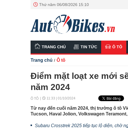
Thứ năm 06/08/2026 15:10
TRANG CHỦ
TIN TỨC
Ô TÔ
Trang chủ
Ô tô
/
Điểm mặt loạt xe mới sẽ
năm 2024
11:33 | 01/10/2024
Ô TÔ
Từ nay đến cuối năm 2024, thị trường ô tô 
Tucson, Haval Jolion, Volkswagen Teramont, 
Subaru Crosstrek 2025 tiếp tục lộ diện, chờ n