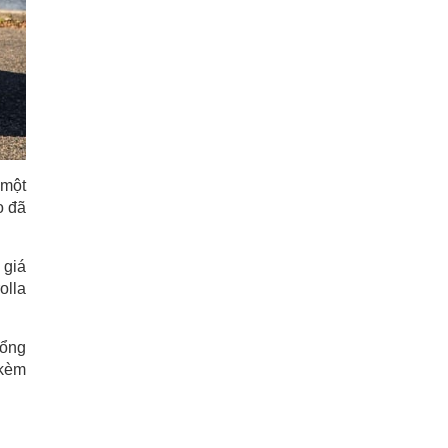
 một
o đã
 giá
olla
tổng
 kèm