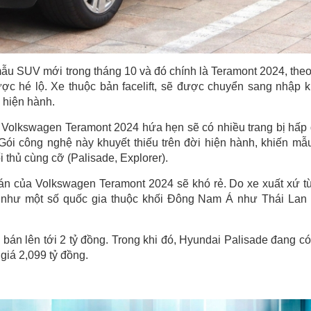
u SUV mới trong tháng 10 và đó chính là Teramont 2024, theo
ược hé lộ. Xe thuộc bản facelift, sẽ được chuyển sang nhập 
 hiện hành.
ất, Volkswagen Teramont 2024 hứa hẹn sẽ có nhiều trang bị hấp
ói công nghệ này khuyết thiếu trên đời hiện hành, khiến mẫ
i thủ cùng cỡ (Palisade, Explorer).
n của Volkswagen Teramont 2024 sẽ khó rẻ. Do xe xuất xứ từ
 như một số quốc gia thuộc khối Đông Nam Á như Thái Lan
bán lên tới 2 tỷ đồng. Trong khi đó, Hyundai Palisade đang có
giá 2,099 tỷ đồng.