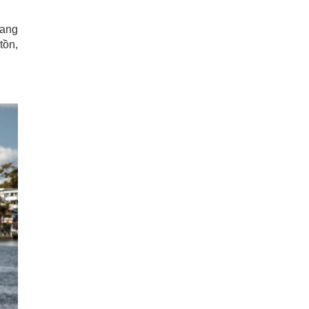
mang
tồn,