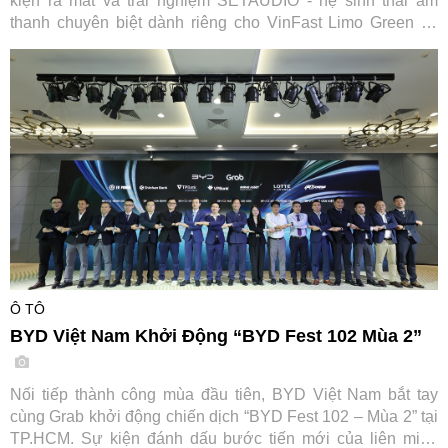
kiện ra mắt và trải nghiệm SETAUDIO - hệ sinh thái âm
thanh chuyên biệt dành riêng cho VinFast Limo Green và
MPV7, mang đến cơ hội so sánh thực tế cùng ưu đãi "Thu
cũ đổi mới" tiết kiệm tới 7,2 triệu đồng.
Ô TÔ
BYD Việt Nam Khởi Động “BYD Fest 102 Mùa 2”
Nối tiếp thành công mùa đầu tiên, BYD Việt Nam bắt tay
cùng Grab khởi động chiến dịch “BYD Fest 102 – Mùa 2” tại
TP.HCM. Sự kiện đánh dấu bước tiến mới của liên minh