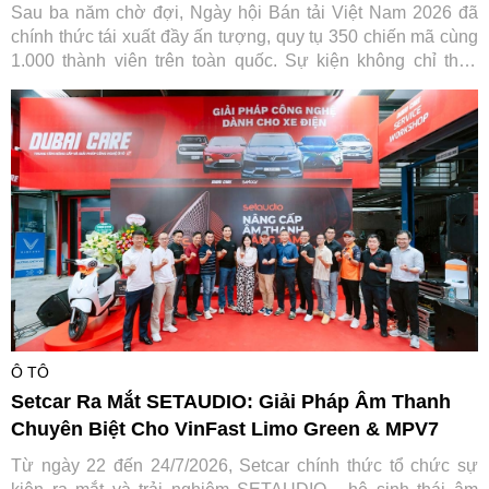
Sau ba năm chờ đợi, Ngày hội Bán tải Việt Nam 2026 đã
chính thức tái xuất đầy ấn tượng, quy tụ 350 chiến mã cùng
1.000 thành viên trên toàn quốc. Sự kiện không chỉ thỏa
lòng người đam mê mà còn ghi dấu ấn đậm nét của Ford
Việt Nam trong hành trình gắn kết và lan tỏa giá trị tích cực
cho cộng đồng.
Ô TÔ
Setcar Ra Mắt SETAUDIO: Giải Pháp Âm Thanh
Chuyên Biệt Cho VinFast Limo Green & MPV7
Từ ngày 22 đến 24/7/2026, Setcar chính thức tổ chức sự