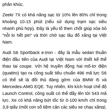
phân khúc.
Zeekr 7X có khả năng sạc từ 10% lên 80% chỉ trong
khoảng 10-15 phút (nếu sử dụng trạm sạc siêu
nhanh phù hợp). Đây là yếu tố then chốt giúp xóa bỏ
"nỗi lo hết pin" và thời chờ sạc lâu đổ xăng tại Việt
Nam.
Audi S6 Sportback e-tron - đây là mẫu sedan thuần
điện đầu tiên của Audi tại Việt Nam với thiết kế thể
thao lai coupe. Với hệ truyền động hai mô-tơ điện
(quattro) tạo ra công suất tiêu chuẩn 496 mã lực S6
có thể sẽ là đối thủ đáng gờm của BMW i5 và
Mercedes-AMG EQE. Tuy nhiên, khi kích hoạt chế độ
Launch Control, công suất có thể đẩy lên tới 543 mã
lực. Xe có khả năng bứt tốc từ 0-100 km/h chỉ trong
3,9 giây (một con số tiệm cận các siêu xe chạy xăng).