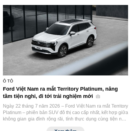
cùng các đối tác tài chính và hạ tầng sạc, hướng tới thúc
đẩy chuyển đổi xanh cho ngành vận tải dịch vụ tại Việt Nam.
Ô TÔ
Ford Việt Nam ra mắt Territory Platinum, nâng
tầm tiện nghi, đi tới trải nghiệm mới
Ngày 22 tháng 7 năm 2026 – Ford Việt Nam ra mắt Territory
Platinum – phiên bản SUV đô thị cao cấp nhất, kết hợp giữa
không gian gia đình rộng rãi, tính thực dụng cùng tiện nghi
và công nghệ an toàn tiệm cận xe sang.