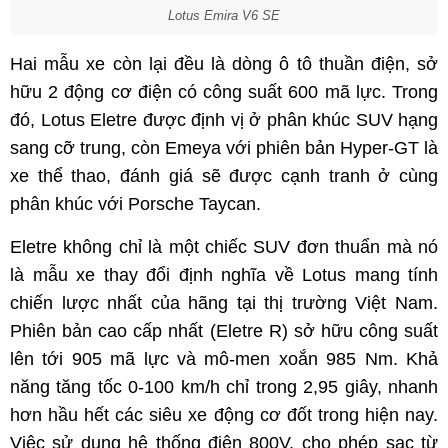
Lotus Emira V6 SE
Hai mẫu xe còn lại đều là dòng ô tô thuần điện, sở
hữu 2 động cơ điện có công suất 600 mã lực. Trong
đó, Lotus Eletre được định vị ở phân khúc SUV hạng
sang cỡ trung, còn Emeya với phiên bản Hyper-GT là
xe thể thao, đánh giá sẽ được cạnh tranh ở cùng
phân khúc với Porsche Taycan.
Eletre không chỉ là một chiếc SUV đơn thuẩn mà nó
là mẫu xe thay đổi định nghĩa về Lotus mang tính
chiến lược nhất của hãng tại thị trường Việt Nam.
Phiên bản cao cấp nhất (Eletre R) sở hữu công suất
lên tới 905 mã lực và mô-men xoắn 985 Nm. Khả
năng tăng tốc 0-100 km/h chỉ trong 2,95 giây, nhanh
hơn hầu hết các siêu xe động cơ đốt trong hiện nay.
Việc sử dụng hệ thống điện 800V, cho phép sạc từ