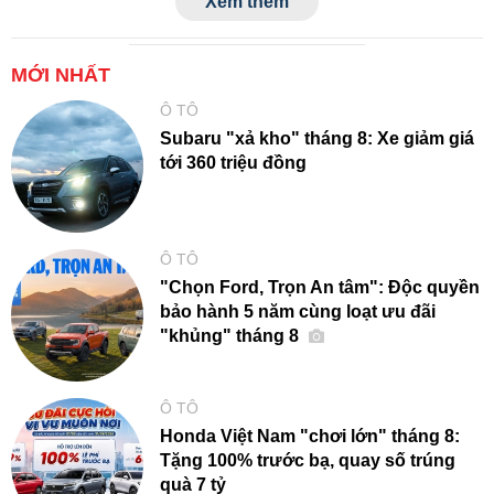
Xem thêm
MỚI NHẤT
Ô TÔ
Subaru "xả kho" tháng 8: Xe giảm giá
tới 360 triệu đồng
Ô TÔ
"Chọn Ford, Trọn An tâm": Độc quyền
bảo hành 5 năm cùng loạt ưu đãi
"khủng" tháng 8
Ô TÔ
Honda Việt Nam "chơi lớn" tháng 8:
Tặng 100% trước bạ, quay số trúng
quà 7 tỷ