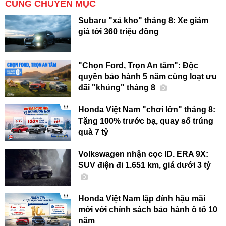
CÙNG CHUYÊN MỤC
Subaru "xả kho" tháng 8: Xe giảm
giá tới 360 triệu đồng
"Chọn Ford, Trọn An tâm": Độc
quyền bảo hành 5 năm cùng loạt ưu
đãi "khủng" tháng 8
Honda Việt Nam "chơi lớn" tháng 8:
Tặng 100% trước bạ, quay số trúng
quà 7 tỷ
Volkswagen nhận cọc ID. ERA 9X:
SUV điện đi 1.651 km, giá dưới 3 tỷ
Honda Việt Nam lập đỉnh hậu mãi
mới với chính sách bảo hành ô tô 10
năm