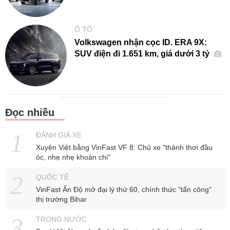
Ô TÔ
Volkswagen nhận cọc ID. ERA 9X:
SUV điện đi 1.651 km, giá dưới 3 tỷ
Đọc nhiều
ĐÁNH GIÁ XE
Xuyên Việt bằng VinFast VF 8: Chủ xe "thảnh thơi đầu
óc, nhẹ nhẹ khoản chi"
QUỐC TẾ
VinFast Ấn Độ mở đại lý thứ 60, chính thức "tấn công"
thị trường Bihar
TRONG NƯỚC