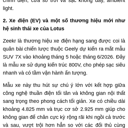
chỉnh điện, cửa sổ trời và sạc không dây, ambient
light.
2. Xe điện (EV) và một số thương hiệu mới như
hệ sinh thái xe của Lotus
Zeekr là thương hiệu xe điện hạng sang được coi là
quân bài chiến lược thuộc Geely dự kiến ra mắt mẫu
SUV 7X vào khoảng tháng 5 hoặc tháng 6/2026. Đây
là mẫu xe sử dụng kiến trúc 800V, cho phép sạc siêu
nhanh và có tầm vận hành ấn tượng.
Mẫu xe này thu hút sự chú ý lớn với kết hợp giữa
công nghệ thuần điện tối tân và không gian nội thất
sang trọng theo phong cách tối giản. Xe có chiều dài
khoảng 4.825 mm và trục cơ sở 2.925 mm giúp cho
không gian để chân cực kỳ rộng rãi khi ngồi cả trước
và sau, vượt trội hơn hẳn so với các đối thủ cùng