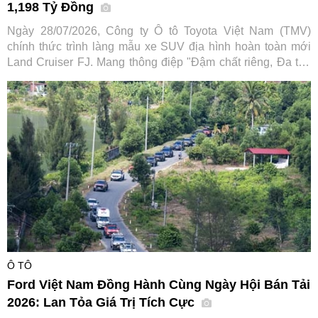
1,198 Tỷ Đồng
Ngày 28/07/2026, Công ty Ô tô Toyota Việt Nam (TMV)
chính thức trình làng mẫu xe SUV địa hình hoàn toàn mới
Land Cruiser FJ. Mang thông điệp "Đậm chất riêng, Đa trải
nghiệm", tân binh dòng SUV hứa hẹn mở rộng tệp khách
hàng tiếp cận dòng xe huyền thoại vốn đã có lịch sử hơn 70
năm của hãng xe Nhật Bản.
Ô TÔ
Ford Việt Nam Đồng Hành Cùng Ngày Hội Bán Tải
2026: Lan Tỏa Giá Trị Tích Cực