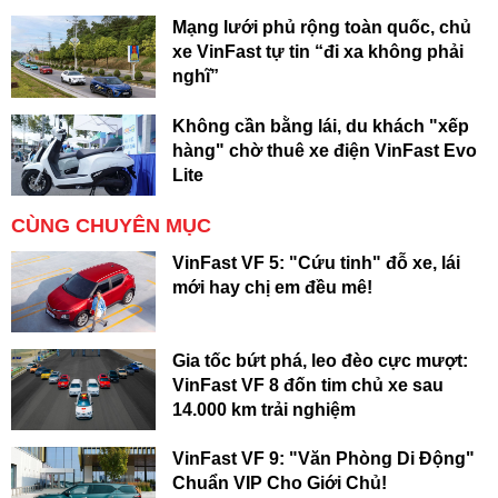
Mạng lưới phủ rộng toàn quốc, chủ
xe VinFast tự tin “đi xa không phải
nghĩ”
Không cần bằng lái, du khách "xếp
hàng" chờ thuê xe điện VinFast Evo
Lite
CÙNG CHUYÊN MỤC
VinFast VF 5: "Cứu tinh" đỗ xe, lái
mới hay chị em đều mê!
Gia tốc bứt phá, leo đèo cực mượt:
VinFast VF 8 đốn tim chủ xe sau
14.000 km trải nghiệm
VinFast VF 9: "Văn Phòng Di Động"
Chuẩn VIP Cho Giới Chủ!