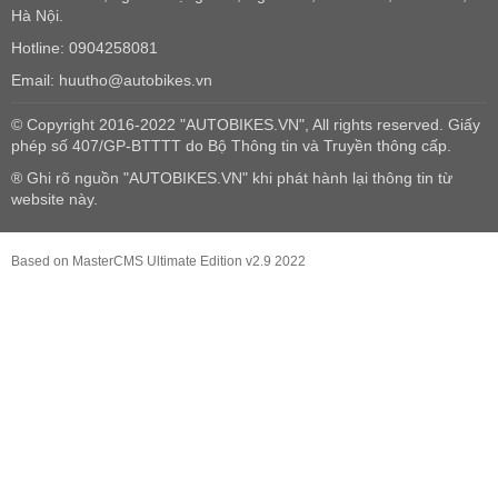
Hà Nội.
Hotline: 0904258081
Email: huutho@autobikes.vn
© Copyright 2016-2022 "AUTOBIKES.VN", All rights reserved. Giấy
phép số 407/GP-BTTTT do Bộ Thông tin và Truyền thông cấp.
® Ghi rõ nguồn "AUTOBIKES.VN" khi phát hành lại thông tin từ
website này.
Based on MasterCMS Ultimate Edition v2.9 2022