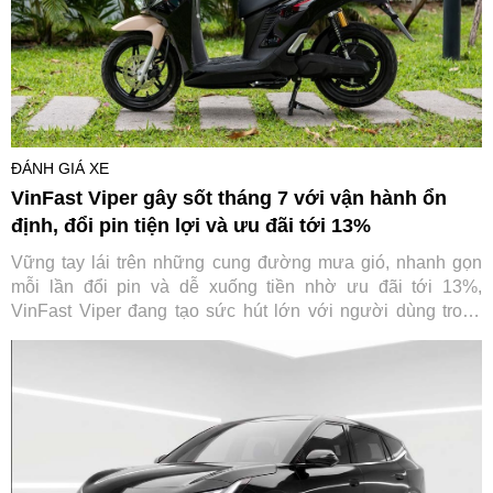
ĐÁNH GIÁ XE
VinFast Viper gây sốt tháng 7 với vận hành ổn
định, đổi pin tiện lợi và ưu đãi tới 13%
Vững tay lái trên những cung đường mưa gió, nhanh gọn
mỗi lần đổi pin và dễ xuống tiền nhờ ưu đãi tới 13%,
VinFast Viper đang tạo sức hút lớn với người dùng trong
tháng 7.