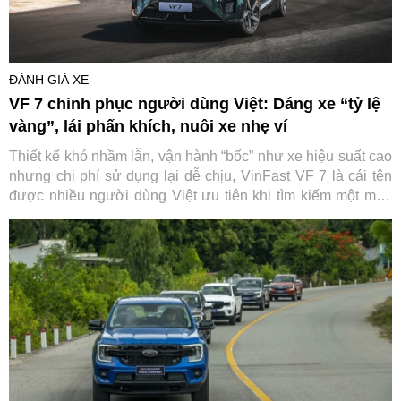
ĐÁNH GIÁ XE
VF 7 chinh phục người dùng Việt: Dáng xe “tỷ lệ
vàng”, lái phấn khích, nuôi xe nhẹ ví
Thiết kế khó nhầm lẫn, vận hành “bốc” như xe hiệu suất cao
nhưng chi phí sử dụng lại dễ chịu, VinFast VF 7 là cái tên
được nhiều người dùng Việt ưu tiên khi tìm kiếm một mẫu
C-SUV cá tính.