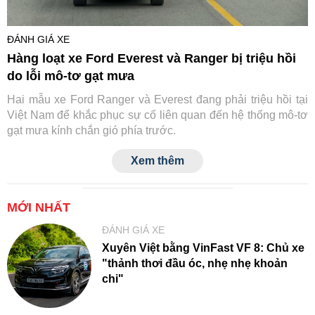
ĐÁNH GIÁ XE
Hàng loạt xe Ford Everest và Ranger bị triệu hồi
do lỗi mô-tơ gạt mưa
Hai mẫu xe Ford Ranger và Everest đang phải triệu hồi tại
Việt Nam để khắc phục sự cố liên quan đến hệ thống mô-tơ
gạt mưa kính chắn gió phía trước.
Xem thêm
MỚI NHẤT
ĐÁNH GIÁ XE
Xuyên Việt bằng VinFast VF 8: Chủ xe
"thảnh thơi đầu óc, nhẹ nhẹ khoản
chi"