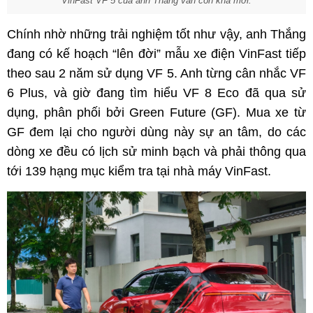
VinFast VF 5 của anh Thắng vẫn còn khá mới.
Chính nhờ những trải nghiệm tốt như vậy, anh Thắng
đang có kế hoạch “lên đời” mẫu xe điện VinFast tiếp
theo sau 2 năm sử dụng VF 5. Anh từng cân nhắc VF
6 Plus, và giờ đang tìm hiểu VF 8 Eco đã qua sử
dụng, phân phối bởi Green Future (GF). Mua xe từ
GF đem lại cho người dùng này sự an tâm, do các
dòng xe đều có lịch sử minh bạch và phải thông qua
tới 139 hạng mục kiểm tra tại nhà máy VinFast.