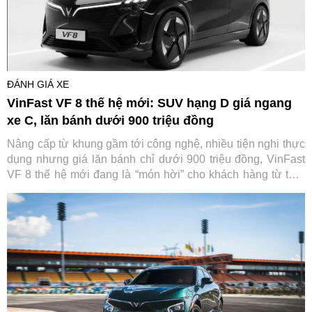
ĐÁNH GIÁ XE
VinFast VF 8 thế hệ mới: SUV hạng D giá ngang
xe C, lăn bánh dưới 900 triệu đồng
Nâng cấp từ khung gầm tới công nghệ, nhiều tiện nghi thực
dụng nhưng giá lăn bánh chỉ dưới 900 triệu đồng, VinFast
VF 8 thế hệ mới đang là “món hời” cho khách hàng từ thời
điểm đặt mua tới suốt quá trình sử dụng.