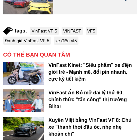
Tags:
VinFast VF 5
VINFAST
VF5
Đánh giá VinFast VF 5
xe điện vf5
CÓ THỂ BẠN QUAN TÂM
VinFast Kinet: "Siêu phẩm" xe điện
giới trẻ - Mạnh mẽ, đổi pin nhanh,
cực kỳ tiết kiệm
VinFast Ấn Độ mở đại lý thứ 60,
chính thức "tấn công" thị trường
Bihar
Xuyên Việt bằng VinFast VF 8: Chủ
xe "thảnh thơi đầu óc, nhẹ nhẹ
khoản chi"