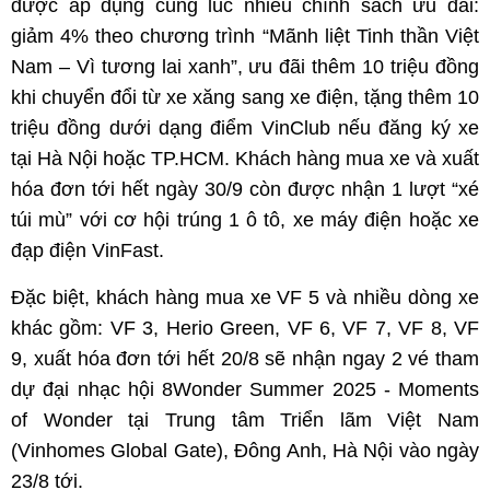
được áp dụng cùng lúc nhiều chính sách ưu đãi:
giảm 4% theo chương trình “Mãnh liệt Tinh thần Việt
Nam – Vì tương lai xanh”, ưu đãi thêm 10 triệu đồng
khi chuyển đổi từ xe xăng sang xe điện, tặng thêm 10
triệu đồng dưới dạng điểm VinClub nếu đăng ký xe
tại Hà Nội hoặc TP.HCM. Khách hàng mua xe và xuất
hóa đơn tới hết ngày 30/9 còn được nhận 1 lượt “xé
túi mù” với cơ hội trúng 1 ô tô, xe máy điện hoặc xe
đạp điện VinFast.
Đặc biệt, khách hàng mua xe VF 5 và nhiều dòng xe
khác gồm: VF 3, Herio Green, VF 6, VF 7, VF 8, VF
9, xuất hóa đơn tới hết 20/8 sẽ nhận ngay 2 vé tham
dự đại nhạc hội 8Wonder Summer 2025 - Moments
of Wonder tại Trung tâm Triển lãm Việt Nam
(Vinhomes Global Gate), Đông Anh, Hà Nội vào ngày
23/8 tới.