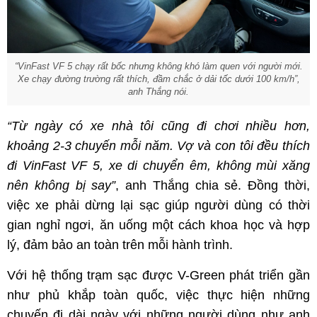
“VinFast VF 5 chạy rất bốc nhưng không khó làm quen với người mới.
Xe chạy đường trường rất thích, đầm chắc ở dải tốc dưới 100
km/h”
,
anh Thắng nói.
“Từ ngày có xe nhà tôi cũng đi chơi nhiều hơn,
khoảng 2-3 chuyến mỗi năm. Vợ và con tôi đều thích
đi VinFast VF 5, xe di chuyển êm, không mùi xăng
nên không bị say”
, anh Thắng chia sẻ. Đồng thời,
việc xe phải dừng lại sạc giúp người dùng có thời
gian nghỉ ngơi, ăn uống một cách khoa học và hợp
lý, đảm bảo an toàn trên mỗi hành trình.
Với hệ thống trạm sạc được V-Green phát triển gần
như phủ khắp toàn quốc, việc thực hiện những
chuyến đi dài ngày với những người dùng như anh