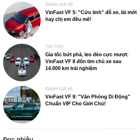
ĐÁNH GIÁ XE
VinFast VF 5: "Cứu tinh" đỗ xe, lái mới
hay chị em đều mê!
TIN TỨC
Gia tốc bứt phá, leo đèo cực mượt:
VinFast VF 8 đốn tim chủ xe sau
14.000 km trải nghiệm
ĐÁNH GIÁ XE
VinFast VF 9: "Văn Phòng Di Động"
Chuẩn VIP Cho Giới Chủ!
Đọc nhiều