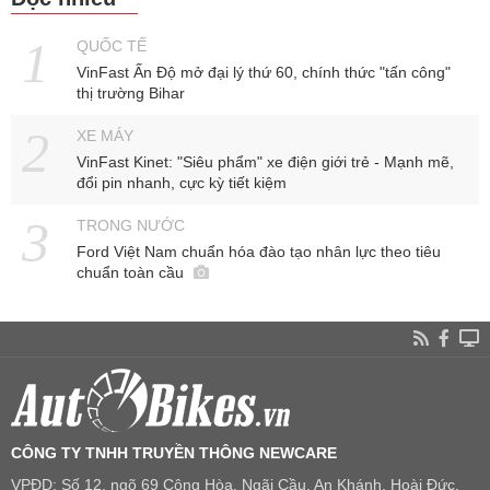
QUỐC TẾ
VinFast Ấn Độ mở đại lý thứ 60, chính thức "tấn công"
thị trường Bihar
XE MÁY
VinFast Kinet: "Siêu phẩm" xe điện giới trẻ - Mạnh mẽ,
đổi pin nhanh, cực kỳ tiết kiệm
TRONG NƯỚC
Ford Việt Nam chuẩn hóa đào tạo nhân lực theo tiêu
chuẩn toàn cầu
CÔNG TY TNHH TRUYỀN THÔNG NEWCARE
VPĐD: Số 12, ngõ 69 Cộng Hòa, Ngãi Cầu, An Khánh, Hoài Đức,