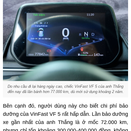
Do nhu cầu đi lại hàng ngày cao, chiếc VinFast VF 5 của anh Thắng
đến nay đã lăn bánh hơn 77.000
km, dù mới sử dụng khoảng 2 năm.
Bên cạnh đó, người dùng này cho biết chi phí bảo
dưỡng của VinFast VF 5 rất hấp dẫn. Lần bảo dưỡng
xe gần nhất của anh Thắng là ở mốc 72.000 km,
nhưng chỉ tốn khoảng 300.000-400.000 đồng, không