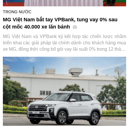
TRONG NƯỚC
MG Việt Nam bắt tay VPBank, tung vay 0% sau
cột mốc 40.000 xe lăn bánh
MG Việt Nam và VPBank ký kết hợp tác chiến lược nhằm
triển khai các giải pháp tài chính dành cho khách hàng mua
xe MG, đồng thời công bố gói vay lãi suất 0% trong 12 tháng
đầu. Sự kiện diễn ra trong bối cảnh thương hiệu ô tô này
vừa đạt cột mốc 40.000 xe lăn bánh tại Việt Nam.