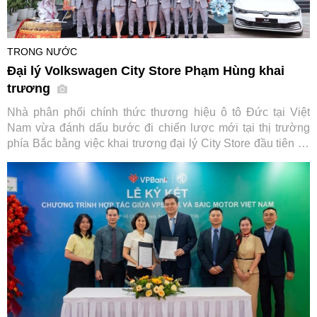
TRONG NƯỚC
Đại lý Volkswagen City Store Phạm Hùng khai
trương
Nhà phân phối chính thức thương hiệu ô tô Đức tại Việt
Nam vừa đánh dấu bước đi chiến lược mới tại thị trường
phía Bắc bằng việc khai trương đại lý City Store đầu tiên tại
Hà Nội, đi kèm chương trình kích cầu mua sắm hấp dẫn áp
dụng cho loạt dòng xe chủ lực.