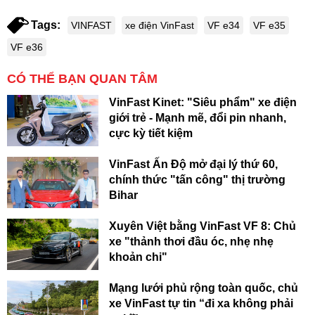
Tags:
VINFAST
xe điện VinFast
VF e34
VF e35
VF e36
CÓ THỂ BẠN QUAN TÂM
VinFast Kinet: "Siêu phẩm" xe điện
giới trẻ - Mạnh mẽ, đổi pin nhanh,
cực kỳ tiết kiệm
VinFast Ấn Độ mở đại lý thứ 60,
chính thức "tấn công" thị trường
Bihar
Xuyên Việt bằng VinFast VF 8: Chủ
xe "thảnh thơi đầu óc, nhẹ nhẹ
khoản chi"
Mạng lưới phủ rộng toàn quốc, chủ
xe VinFast tự tin “đi xa không phải