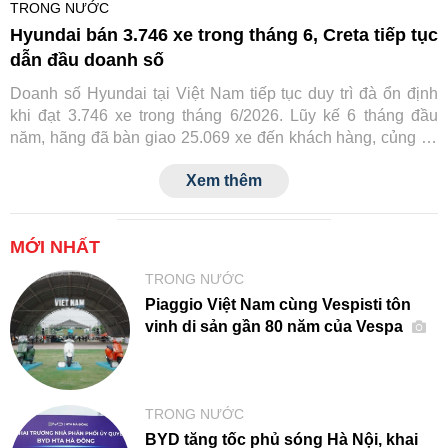
TRONG NƯỚC
Hyundai bán 3.746 xe trong tháng 6, Creta tiếp tục
dẫn đầu doanh số
Doanh số Hyundai tại Việt Nam tiếp tục duy trì đà ổn định
khi đạt 3.746 xe trong tháng 6/2026. Lũy kế 6 tháng đầu
năm, hãng đã bàn giao 25.069 xe đến khách hàng, củng cố
vị thế trong nhóm thương hiệu ô tô bán chạy nhất thị trường.
Xem thêm
MỚI NHẤT
TRONG NƯỚC
Piaggio Việt Nam cùng Vespisti tôn
vinh di sản gần 80 năm của Vespa
TRONG NƯỚC
BYD tăng tốc phủ sóng Hà Nội, khai