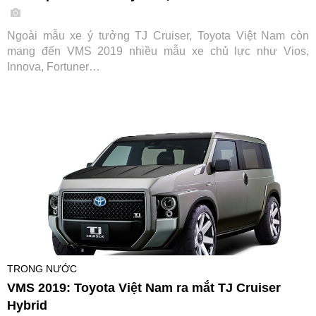
Ngoài mẫu xe ý tưởng TJ Cruiser, Toyota Việt Nam còn
mang đến VMS 2019 nhiều mẫu xe chủ lực như Vios,
Innova, Fortuner…
TRONG NƯỚC
VMS 2019: Toyota Việt Nam ra mắt TJ Cruiser
Hybrid