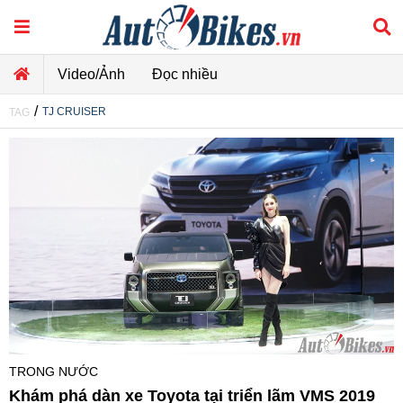
Video/Ảnh
Đọc nhiều
/
TJ CRUISER
TAG
TRONG NƯỚC
Khám phá dàn xe Toyota tại triển lãm VMS 2019