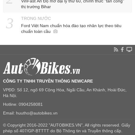
VinFast Ấn Độ mở đại lý thứ 60, chính thức "tấn công"
thị trường Bihar
TRONG NƯỚC
Ford Việt Nam chuẩn hóa đào tạo nhân lực theo tiêu
chuẩn toàn cầu
CÔNG TY TNHH TRUYỀN THÔNG NEWCARE
VPĐD: Số 12, ngõ 69 Cộng Hòa, Ngãi Cầu, An Khánh, Hoài Đức,
Hà Nội.
Hotline: 0904258081
Email: huutho@autobikes.vn
© Copyright 2016-2022 "AUTOBIKES.VN", All rights reserved. Giấy
phép số 407/GP-BTTTT do Bộ Thông tin và Truyền thông cấp.