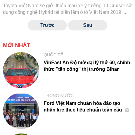
Toyota Việt Nam sẽ giới thiệu mẫu xe ý tưởng TJ Cruiser sử
dụng công nghệ Hybrid tại triển lãm ô tô Việt Nam 2019 ...
Trước
Sau
MỚI NHẤT
QUỐC TẾ
VinFast Ấn Độ mở đại lý thứ 60, chính
thức "tấn công" thị trường Bihar
TRONG NƯỚC
Ford Việt Nam chuẩn hóa đào tạo
nhân lực theo tiêu chuẩn toàn cầu