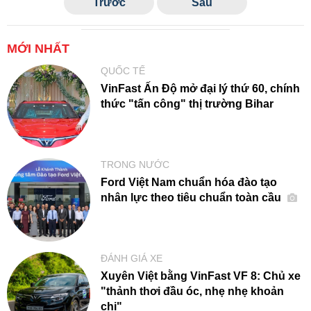
Trước
Sau
MỚI NHẤT
QUỐC TẾ
VinFast Ấn Độ mở đại lý thứ 60, chính
thức "tấn công" thị trường Bihar
TRONG NƯỚC
Ford Việt Nam chuẩn hóa đào tạo
nhân lực theo tiêu chuẩn toàn cầu
ĐÁNH GIÁ XE
Xuyên Việt bằng VinFast VF 8: Chủ xe
"thảnh thơi đầu óc, nhẹ nhẹ khoản
chi"