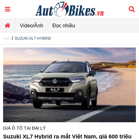
Video/Ảnh
Đọc nhiều
/
SUZUKI XL7 HYBRID
TAG
GIÁ Ô TÔ TẠI ĐẠI LÝ
Suzuki XL7 Hybrid ra mắt Việt Nam, giá 600 triệu