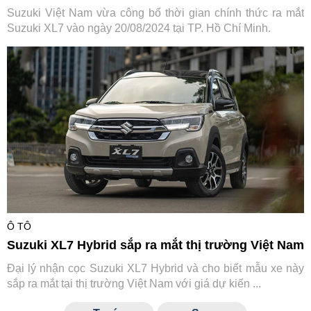
Suzuki Việt Nam vừa công bố thời gian chính thức ra mắt
Suzuki XL7 vào ngày 20/08/2024 tại TP. Hồ Chí Minh.
Ô TÔ
Suzuki XL7 Hybrid sắp ra mắt thị trường Việt Nam
Đại lý nhận cọc Suzuki XL7 Hybrid và cho biết mẫu xe này
sắp ra mắt tại thị trường Việt Nam với giá dự kiến ...