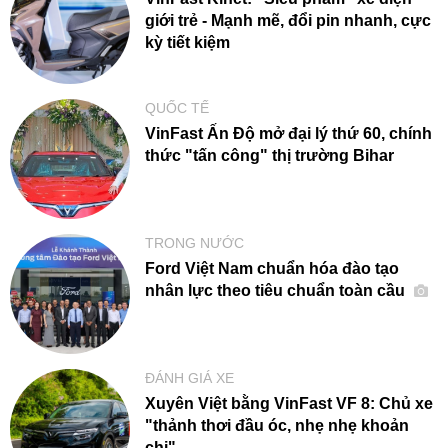
giới trẻ - Mạnh mẽ, đổi pin nhanh, cực
kỳ tiết kiệm
QUỐC TẾ
VinFast Ấn Độ mở đại lý thứ 60, chính
thức "tấn công" thị trường Bihar
TRONG NƯỚC
Ford Việt Nam chuẩn hóa đào tạo
nhân lực theo tiêu chuẩn toàn cầu
ĐÁNH GIÁ XE
Xuyên Việt bằng VinFast VF 8: Chủ xe
"thảnh thơi đầu óc, nhẹ nhẹ khoản
chi"