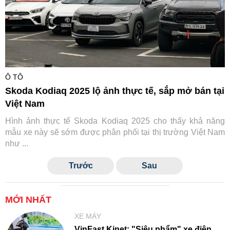
Ô TÔ
Skoda Kodiaq 2025 lộ ảnh thực tế, sắp mở bán tại
Việt Nam
Hình ảnh thực tế Skoda Kodiaq 2025 cho thấy khả năng
mẫu xe này sẽ sớm được phân phối tại thị trường Việt Nam
như ...
Trước
Sau
MỚI NHẤT
XE MÁY
VinFast Kinet: "Siêu phẩm" xe điện