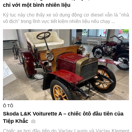
chỉ với một bình nhiên liệu
Kỷ lục này cho thấy xe sử dụng động cơ diesel vẫn là "nhà
vô địch" trong lĩnh vực tiết kiệm nhiên liệu nếu chạy ...
Ô TÔ
Skoda L&K Voiturette A – chiếc ôtô đầu tiên của
Tiệp Khắc
Chiếc xe hơi đầu tiên do Vaclav Laurin và Vaclav Klement