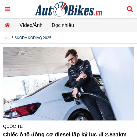
Video/Ảnh
Đọc nhiều
/
SKODA KODIAQ 2025
TAG
QUỐC TẾ
Chiếc ô tô động cơ diesel lập kỷ lục đi 2.831km