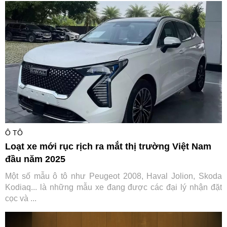
Ô TÔ
Loạt xe mới rục rịch ra mắt thị trường Việt Nam
đầu năm 2025
Một số mẫu ô tô như Peugeot 2008, Haval Jolion, Skoda
Kodiaq... là những mẫu xe đang được các đại lý nhận đặt
cọc và ...