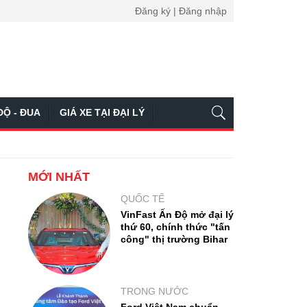
Đăng ký | Đăng nhập
ĐỘ - ĐUA
GIÁ XE TẠI ĐẠI LÝ
MỚI NHẤT
QUỐC TẾ
VinFast Ấn Độ mở đại lý
thứ 60, chính thức "tấn
công" thị trường Bihar
TRONG NƯỚC