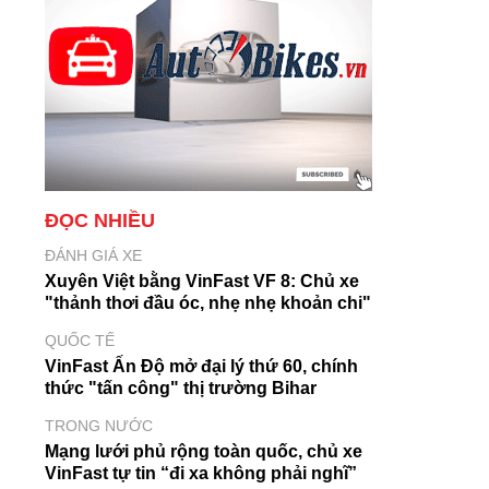
ĐỌC NHIỀU
ĐÁNH GIÁ XE
Xuyên Việt bằng VinFast VF 8: Chủ xe
"thảnh thơi đầu óc, nhẹ nhẹ khoản chi"
QUỐC TẾ
VinFast Ấn Độ mở đại lý thứ 60, chính
thức "tấn công" thị trường Bihar
TRONG NƯỚC
Mạng lưới phủ rộng toàn quốc, chủ xe
VinFast tự tin “đi xa không phải nghĩ”