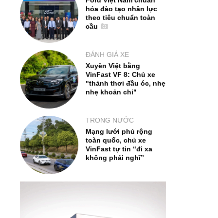
Ford Việt Nam chuẩn
hóa đào tạo nhân lực
theo tiêu chuẩn toàn
cầu
ĐÁNH GIÁ XE
Xuyên Việt bằng
VinFast VF 8: Chủ xe
"thảnh thơi đầu óc, nhẹ
nhẹ khoản chi"
TRONG NƯỚC
Mạng lưới phủ rộng
toàn quốc, chủ xe
VinFast tự tin “đi xa
không phải nghĩ”