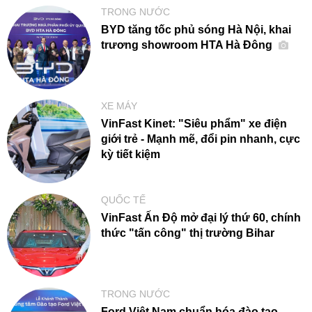
TRONG NƯỚC
BYD tăng tốc phủ sóng Hà Nội, khai
trương showroom HTA Hà Đông
XE MÁY
VinFast Kinet: "Siêu phẩm" xe điện
giới trẻ - Mạnh mẽ, đổi pin nhanh, cực
kỳ tiết kiệm
QUỐC TẾ
VinFast Ấn Độ mở đại lý thứ 60, chính
thức "tấn công" thị trường Bihar
TRONG NƯỚC
Ford Việt Nam chuẩn hóa đào tạo