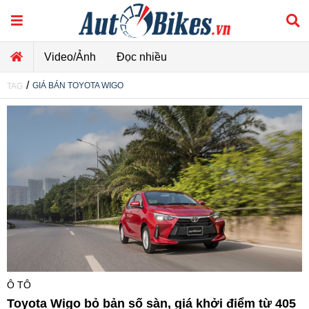
Video/Ảnh
Đọc nhiều
/
GIÁ BÁN TOYOTA WIGO
TAG
Ô TÔ
Toyota Wigo bỏ bản số sàn, giá khởi điểm từ 405