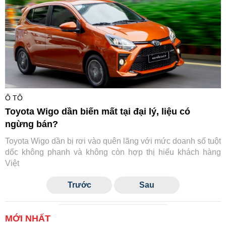
Ô TÔ
Toyota Wigo dần biến mất tại đại lý, liệu có
ngừng bán?
Toyota Wigo dần bị rơi vào quên lãng với mức doanh số tuột
dốc không phanh và không còn hợp thị hiếu khách hàng
Việt
Trước
Sau
MỚI NHẤT