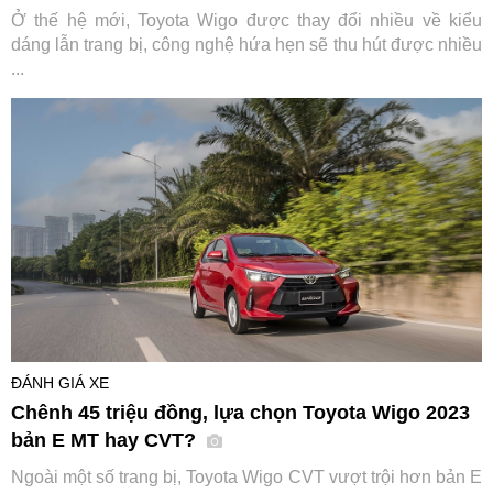
Ở thế hệ mới, Toyota Wigo được thay đổi nhiều về kiểu
dáng lẫn trang bị, công nghệ hứa hẹn sẽ thu hút được nhiều
...
ĐÁNH GIÁ XE
Chênh 45 triệu đồng, lựa chọn Toyota Wigo 2023
bản E MT hay CVT?
Ngoài một số trang bị, Toyota Wigo CVT vượt trội hơn bản E