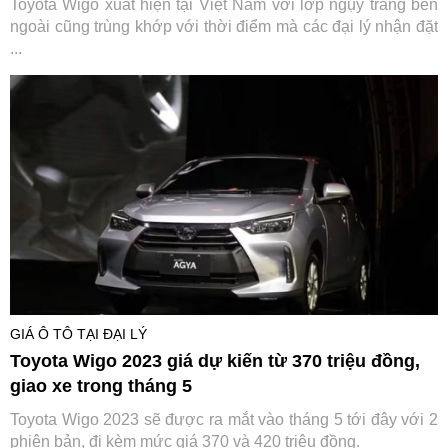
Toyota Wigo xuất hiện tại Việt Nam với lớp ngụy trang bên
ngoài cũng trùng khớp với thời điểm mà các đại lý nhận đặt
...
GIÁ Ô TÔ TẠI ĐẠI LÝ
Toyota Wigo 2023 giá dự kiến từ 370 triệu đồng,
giao xe trong tháng 5
Toyota Wigo 2023 sẽ được ra mắt vào tháng 5 tới đây với 2
phiên bản, đi kèm mức giá 370 và 420 triệu đồng.