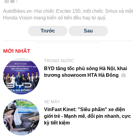
1
AutoBikes.vn- Hai chiếc Exciter 150, một chiếc Sirius và một
Honda Vision mang biển số tiến đều hay tứ quý.
Trước
Sau
MỚI NHẤT
TRONG NƯỚC
BYD tăng tốc phủ sóng Hà Nội, khai
trương showroom HTA Hà Đông
XE MÁY
VinFast Kinet: "Siêu phẩm" xe điện
giới trẻ - Mạnh mẽ, đổi pin nhanh, cực
kỳ tiết kiệm