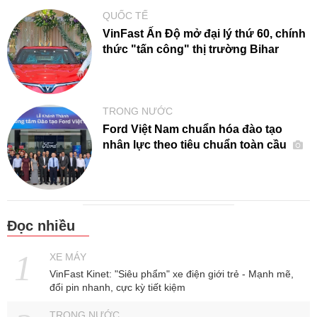
QUỐC TẾ
VinFast Ấn Độ mở đại lý thứ 60, chính
thức "tấn công" thị trường Bihar
TRONG NƯỚC
Ford Việt Nam chuẩn hóa đào tạo
nhân lực theo tiêu chuẩn toàn cầu
Đọc nhiều
XE MÁY
VinFast Kinet: "Siêu phẩm" xe điện giới trẻ - Mạnh mẽ,
đổi pin nhanh, cực kỳ tiết kiệm
TRONG NƯỚC