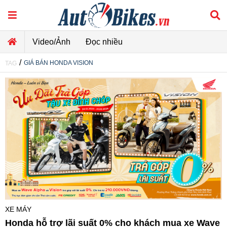
Video/Ảnh
Đọc nhiều
/
GIÁ BÁN HONDA VISION
TAG
XE MÁY
Honda hỗ trợ lãi suất 0% cho khách mua xe Wave