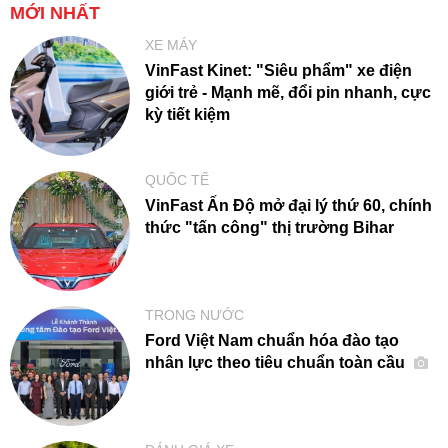
MỚI NHẤT
XE MÁY
VinFast Kinet: "Siêu phẩm" xe điện
giới trẻ - Mạnh mẽ, đổi pin nhanh, cực
kỳ tiết kiệm
QUỐC TẾ
VinFast Ấn Độ mở đại lý thứ 60, chính
thức "tấn công" thị trường Bihar
TRONG NƯỚC
Ford Việt Nam chuẩn hóa đào tạo
nhân lực theo tiêu chuẩn toàn cầu