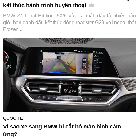
kết thúc hành trình huyền thoại
BMW Z4 Final Edition 2026 vừa ra mắt, đây là phiên bản
giới hạn đánh dấu kết thúc dòng roadster G29 với ngoại thất
Frozen ...
QUỐC TẾ
Vì sao xe sang BMW bị cắt bỏ màn hình cảm
ứng?