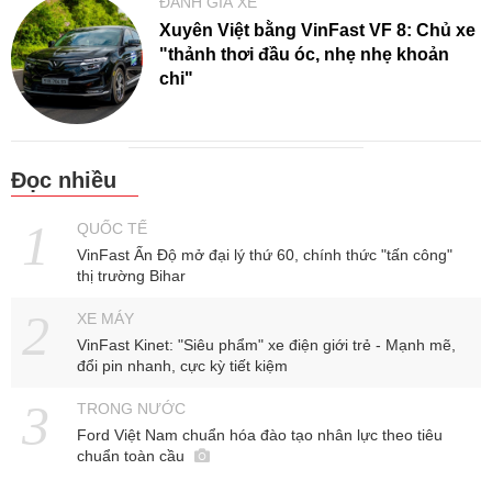
ĐÁNH GIÁ XE
Xuyên Việt bằng VinFast VF 8: Chủ xe
"thảnh thơi đầu óc, nhẹ nhẹ khoản
chi"
Đọc nhiều
QUỐC TẾ
VinFast Ấn Độ mở đại lý thứ 60, chính thức "tấn công"
thị trường Bihar
XE MÁY
VinFast Kinet: "Siêu phẩm" xe điện giới trẻ - Mạnh mẽ,
đổi pin nhanh, cực kỳ tiết kiệm
TRONG NƯỚC
Ford Việt Nam chuẩn hóa đào tạo nhân lực theo tiêu
chuẩn toàn cầu