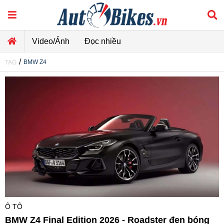
Video/Ảnh
Đọc nhiều
/
BMW Z4
TAG
Ô TÔ
BMW Z4 Final Edition 2026 - Roadster đen bóng