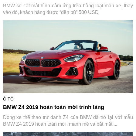
BMW sẽ cắt mắt hình cảm ứng trên hàng loạt mẫu xe, thay
vào đó, khách hàng được “đền bù” 500 USD
Ô TÔ
BMW Z4 2019 hoàn toàn mới trình làng
Dòng xe thể thao trứ danh Z4 của BMW đã trở lại với mẫu
BMW Z4 2019 hoàn toàn mới, mạnh mẽ và bắt mắt ...