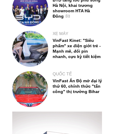
BYD tăng tốc phủ sóng
Hà Nội, khai trương
showroom HTA Hà
Đông
XE MÁY
VinFast Kinet: "Siêu
phẩm" xe điện giới trẻ -
Mạnh mẽ, đổi pin
nhanh, cực kỳ tiết kiệm
QUỐC TẾ
VinFast Ấn Độ mở đại lý
thứ 60, chính thức "tấn
công" thị trường Bihar