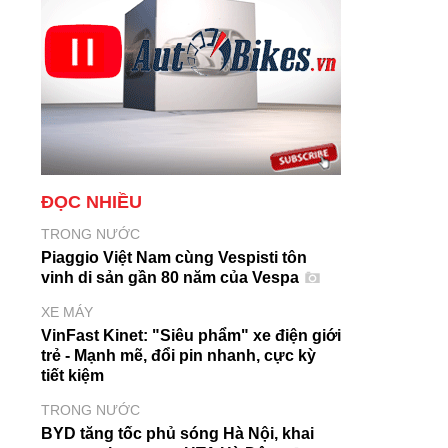
ĐỌC NHIỀU
TRONG NƯỚC
Piaggio Việt Nam cùng Vespisti tôn
vinh di sản gần 80 năm của Vespa
XE MÁY
VinFast Kinet: "Siêu phẩm" xe điện giới
trẻ - Mạnh mẽ, đổi pin nhanh, cực kỳ
tiết kiệm
TRONG NƯỚC
BYD tăng tốc phủ sóng Hà Nội, khai