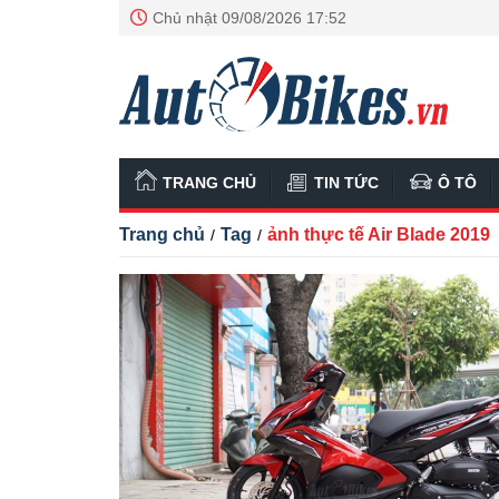
Chủ nhật 09/08/2026 17:52
TRANG CHỦ
TIN TỨC
Ô TÔ
Trang chủ
Tag
ảnh thực tế Air Blade 2019
/
/